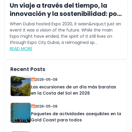
Un viaje a través del tiempo, la
innovación y la sostenibilidad: por
qué este verano es el mejor
When Dubai hosted Expo 2020, it wasn&rsquo;t just an
momento para visitar Expo City
event it was a vision of the future. While the main
Expo might have ended, the spirit of it still lives on
Dubái
through Expo City Dubai, a reimagined sp...
READ MORE
Recent Posts
2026-05-08
Las excursiones de un día más baratas
en la Costa del Sol en 2026
2026-05-08
Paquetes de actividades asequibles en la
Gold Coast para todos