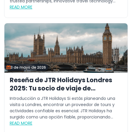
trusted partnerships, innovative travel technology...
READ MORE
3 de mayo de 2026
Reseña de JTR Holidays Londres
2025: Tu socio de viaje de
confianza
Introducción a JTR Holidays Si estás planeando una
visita a Londres, encontrar un proveedor de tours y
actividades confiable es esencial. JTR Holidays ha
surgido como una opción fiable, proporcionando...
READ MORE