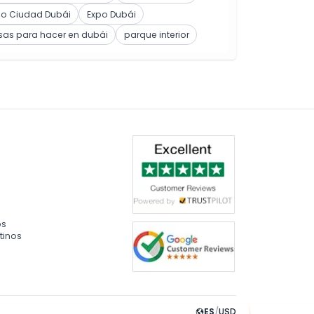
po Ciudad Dubái
Expo Dubái
sas para hacer en dubái
parque interior
os
tinos
ES
/
USD