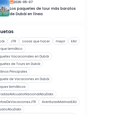
2026-05-07
Los paquetes de tour más baratos
de Dubái en línea
quetas
bái
JTR
cosas que hacer
mejor
EAU
rque temático
quetes Vacacionales en Dubái
uetes de Tours en Dubái
tinos Principales
quete de Vacaciones en Dubái
rques temáticos
tradasAlAcuarioNacionalAbuDabi
ertasDeVacacionesJTR
AventurasMarinasEAU
uarioAbuDabi