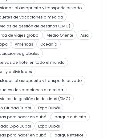
slados al aeropuerto y transporte privado
quetes de vacaciones a medida
vicios de gestión de destinos (DMC)
ca de viajes global
Medio Oriente
Asia
ropa
Américas
Oceanía
ociaciones globales
ervas de hotel en todo el mundo
rs y actividades
slados al aeropuerto y transporte privado
quetes de vacaciones a medida
vicios de gestión de destinos (DMC)
po Ciudad Dubái
Expo Dubái
sas para hacer en dubái
parque cubierto
udad Expo Dubái
Expo Dubái
sas para hacer en dubái
parque interior