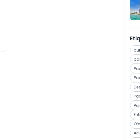
Eti
du
pa
Pa
Paq
Des
Pa
Pa
En
Of
Ac