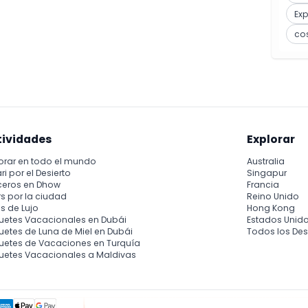
Ex
co
tividades
Explorar
orar en todo el mundo
Australia
ri por el Desierto
Singapur
ceros en Dhow
Francia
s por la ciudad
Reino Unido
s de Lujo
Hong Kong
uetes Vacacionales en Dubái
Estados Unid
etes de Luna de Miel en Dubái
Todos los Des
uetes de Vacaciones en Turquía
uetes Vacacionales a Maldivas