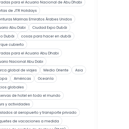
radas para el Acuario Nacional de Abu Dhabi
rtas de JTR Holidays
nturas Marinas Emiratos Árabes Unidos
ario Abu Dabi
Ciudad Expo Dubái
po Dubái
cosas para hacer en dubái
rque cubierto
radas para el Acuario Abu Dhabi
ario Nacional Abu Dabi
ca global de viajes
Medio Oriente
Asia
ropa
Américas
Oceanía
cios globales
ervas de hotel en todo el mundo
rs y actividades
slados al aeropuerto y transporte privado
quetes de vacaciones a medida