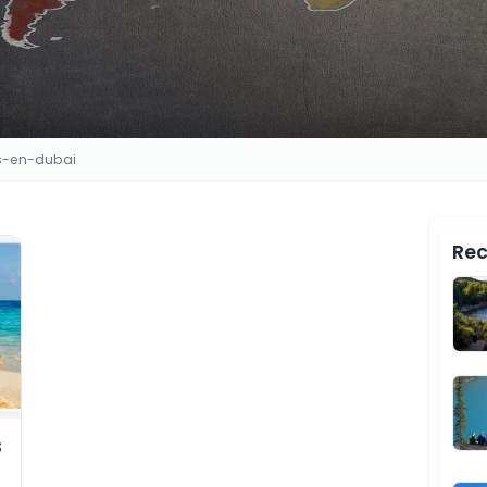
s-en-dubai
Rec
s