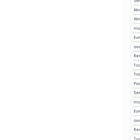
Ser
Atr
Atr
mar
Eu
as
Res
Tou
Tra
Pa
Ser
mar
Eu
as
Res
Tou