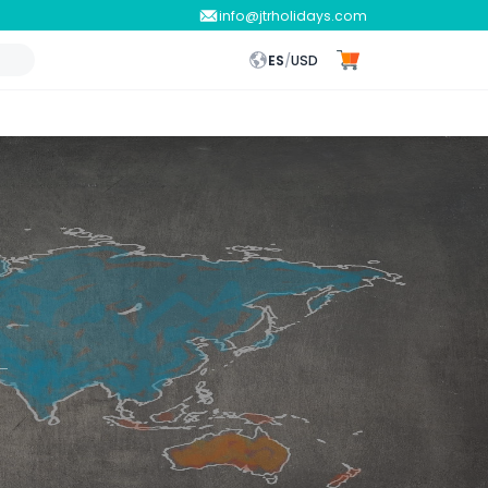
info@jtrholidays.com
ES
/
USD