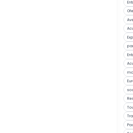
Ent
Ofe
Ave
Acu
Ex
pa
Ent
Acu
mar
Eu
so
Res
Tou
Tra
Pa