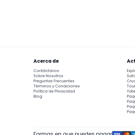
Acerca de
Ac
Contáctanos
Expl
Sobre Nosotros
Safa
Preguntas Frecuentes
Cru
Términos y Condiciones
Tour
Política de Privacidad
Yate
Blog
Paq
Paqu
Paq
Paq
Formas en que puedes pagar