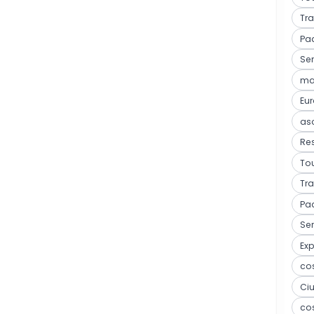
Tra
Pa
Ser
mar
Eu
as
Res
Tou
Tra
Pa
Ser
Ex
co
Ci
co