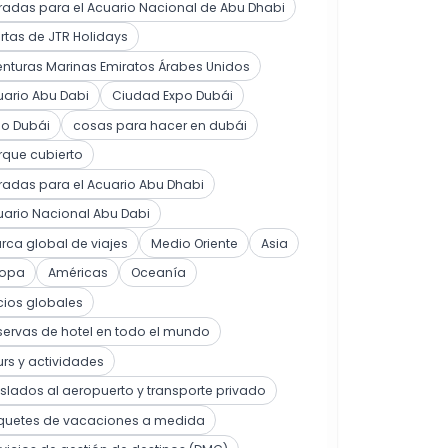
radas para el Acuario Nacional de Abu Dhabi
rtas de JTR Holidays
nturas Marinas Emiratos Árabes Unidos
ario Abu Dabi
Ciudad Expo Dubái
po Dubái
cosas para hacer en dubái
rque cubierto
radas para el Acuario Abu Dhabi
ario Nacional Abu Dabi
ca global de viajes
Medio Oriente
Asia
ropa
Américas
Oceanía
cios globales
ervas de hotel en todo el mundo
rs y actividades
slados al aeropuerto y transporte privado
quetes de vacaciones a medida