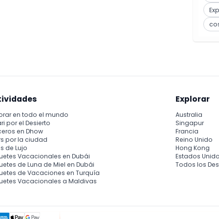
Ex
co
tividades
Explorar
orar en todo el mundo
Australia
ri por el Desierto
Singapur
ceros en Dhow
Francia
s por la ciudad
Reino Unido
s de Lujo
Hong Kong
uetes Vacacionales en Dubái
Estados Unid
etes de Luna de Miel en Dubái
Todos los Des
uetes de Vacaciones en Turquía
uetes Vacacionales a Maldivas