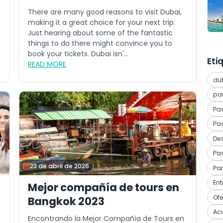
There are many good reasons to visit Dubai,
making it a great choice for your next trip.
Just hearing about some of the fantastic
things to do there might convince you to
book your tickets. Dubai isn'...
Eti
READ MORE
du
pa
Pa
Paq
Des
Pa
23 de abril de 2026
Pa
En
Mejor compañía de tours en
Of
Bangkok 2023
Ac
Encontrando la Mejor Compañía de Tours en