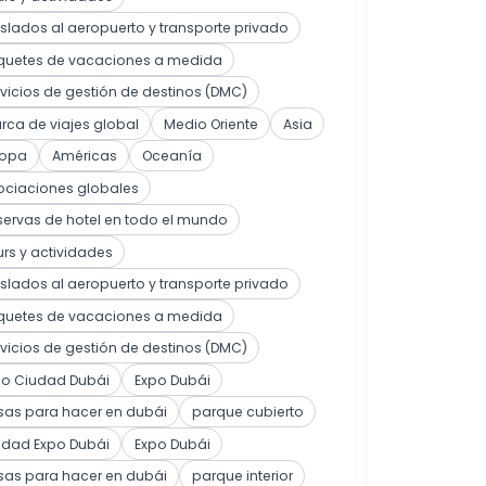
slados al aeropuerto y transporte privado
quetes de vacaciones a medida
vicios de gestión de destinos (DMC)
ca de viajes global
Medio Oriente
Asia
ropa
Américas
Oceanía
ociaciones globales
ervas de hotel en todo el mundo
rs y actividades
slados al aeropuerto y transporte privado
quetes de vacaciones a medida
vicios de gestión de destinos (DMC)
po Ciudad Dubái
Expo Dubái
sas para hacer en dubái
parque cubierto
udad Expo Dubái
Expo Dubái
sas para hacer en dubái
parque interior