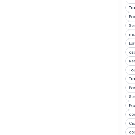
Tra
Pa
Ser
mar
Eu
as
Res
Tou
Tra
Pa
Ser
Ex
co
Ci
co