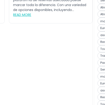
plataforma de reservas adecuada puede
Ser
marcar toda la diferencia. Con una variedad
Atr
de opciones disponibles, incluyendo...
Atr
READ MORE
mar
Eu
as
Res
Tou
Tra
Pa
Ser
mar
Eu
as
Res
Tou