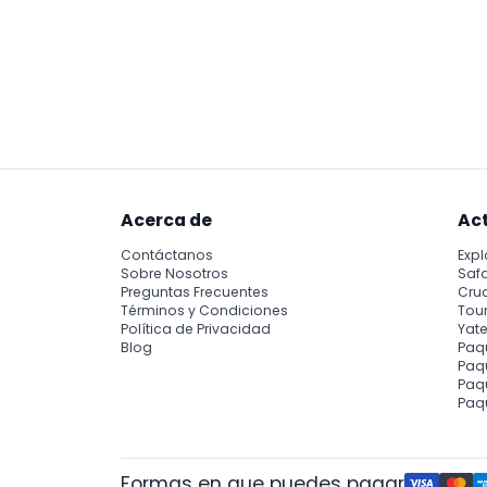
Acerca de
Ac
Contáctanos
Expl
Sobre Nosotros
Safa
Preguntas Frecuentes
Cru
Términos y Condiciones
Tour
Política de Privacidad
Yate
Blog
Paq
Paqu
Paq
Paq
Formas en que puedes pagar