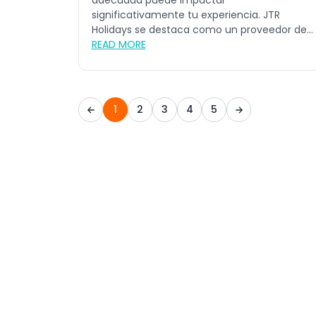
adecuada puede impactar
significativamente tu experiencia. JTR
Holidays se destaca como un proveedor de
servicios...
READ MORE
1
2
3
4
5