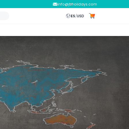
info@jtrholidays.com
ES
/
USD