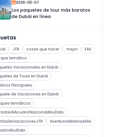
2026-05-07
Los paquetes de tour más baratos
de Dubái en línea
quetas
bái
JTR
cosas que hacer
mejor
EAU
rque temático
quetes Vacacionales en Dubái
uetes de Tours en Dubái
tinos Principales
quete de Vacaciones en Dubái
rques temáticos
tradasAlAcuarioNacionalAbuDabi
ertasDeVacacionesJTR
AventurasMarinasEAU
uarioAbuDabi