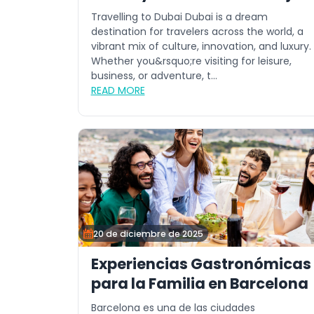
de Confianza
Travelling to Dubai Dubai is a dream
destination for travelers across the world, a
vibrant mix of culture, innovation, and luxury.
Whether you&rsquo;re visiting for leisure,
business, or adventure, t...
READ MORE
20 de diciembre de 2025
Experiencias Gastronómicas
para la Familia en Barcelona
Barcelona es una de las ciudades