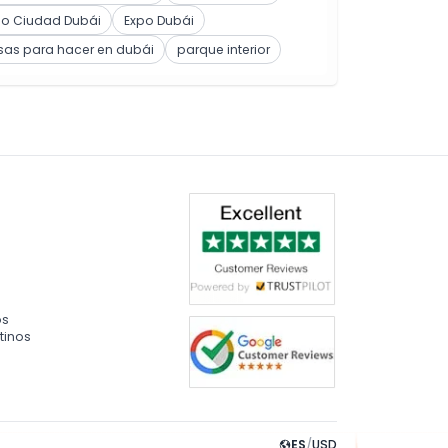
po Ciudad Dubái
Expo Dubái
sas para hacer en dubái
parque interior
os
tinos
ES
/
USD