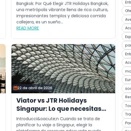
Ent
Bangkok: Por Qué Elegir JTR Holidays Bangkok,
una metrópolis vibrante llena de rica cultura,
Ofe
impresionantes templos y deliciosa comida
Ave
callejera, es un sueño...
READ MORE
Acu
Ex
pa
Ent
Acu
mar
Eu
22 de abril de 2026
so
Res
Viator vs JTR Holidays
Tou
Singapur: Lo que necesitas
Tra
saber
Introducci&oacute;n Cuando se trata de
Pa
planificar tu viaje a Singapur, elegir la