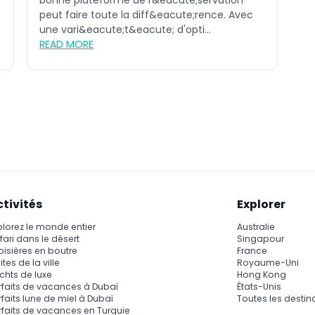
bonne plateforme de r&eacute;servation
peut faire toute la diff&eacute;rence. Avec
une vari&eacute;t&eacute; d'opti...
READ MORE
ctivités
Explorer
plorez le monde entier
Australie
fari dans le désert
Singapour
oisières en boutre
France
ites de la ville
Royaume-Uni
chts de luxe
Hong Kong
rfaits de vacances à Dubaï
États-Unis
rfaits lune de miel à Dubaï
Toutes les destin
rfaits de vacances en Turquie