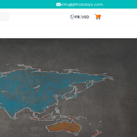
info@jtrholidays.com
FR
/
USD