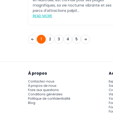
en Australie, est connue pour ses plages
magnifiques, sa vie nocturne vibrante et ses
parcs d'attractions palpit...
READ MORE
1
2
3
4
5
À propos
A
Contactez-nous
Ex
À propos de nous
Sa
Foire aux questions
Cr
Conditions générales
Vis
Politique de confidentialité
Ya
Blog
Fo
Fo
Fo