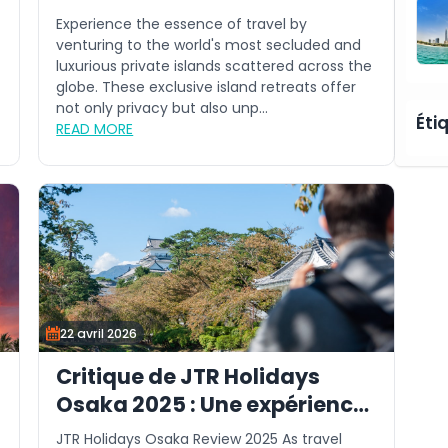
Experience the essence of travel by
venturing to the world's most secluded and
-
luxurious private islands scattered across the
globe. These exclusive island retreats offer
not only privacy but also unp...
Éti
READ MORE
22 avril 2026
Critique de JTR Holidays
Osaka 2025 : Une expérience
de voyage fiable
JTR Holidays Osaka Review 2025 As travel