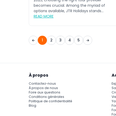
2025, choosing the right tour provider
becomes crucial. Among the myriad of
options available, JTR Holidays stands...
READ MORE
1
2
3
4
5
À propos
A
Contactez-nous
Ex
À propos de nous
Sa
Foire aux questions
Cr
Conditions générales
Vis
Politique de confidentialité
Ya
Blog
Fo
Fo
Fo