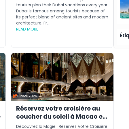
tourists plan their Dubai vacations every year.
Dubai is famous among tourists because of
its perfect blend of ancient sites and modern
architecture. Fr...
READ MORE
Éti
6 mai 2026
Réservez votre croisière au
e
coucher du soleil à Macao en
ligne aujourd'hui
Découvrez la Magie : Réservez Votre Croisière