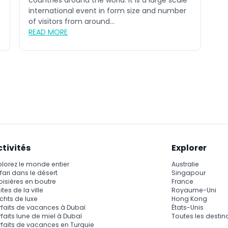
countries around the world. It is a large scale
international event in form size and number
of visitors from around...
READ MORE
ctivités
Explorer
plorez le monde entier
Australie
fari dans le désert
Singapour
oisières en boutre
France
ites de la ville
Royaume-Uni
chts de luxe
Hong Kong
rfaits de vacances à Dubaï
États-Unis
rfaits lune de miel à Dubaï
Toutes les destin
rfaits de vacances en Turquie