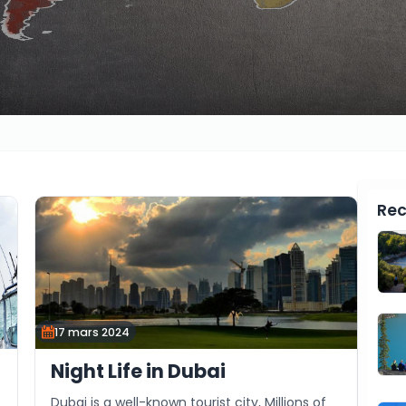
Rec
17 mars 2024
Night Life in Dubai
Dubai is a well-known tourist city, Millions of