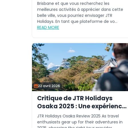
Brisbane et que vous recherchez les
meilleures activités à apprécier dans cette
belle ville, vous pourriez envisager JTR
Holidays. En tant que plateforme de vo...
READ MORE
22 avril 2026
Critique de JTR Holidays
Osaka 2025 : Une expérience
de voyage fiable
JTR Holidays Osaka Review 2025 As travel
enthusiasts gear up for their adventures in