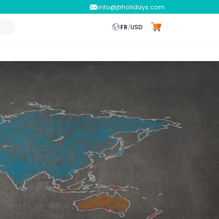
info@jtrholidays.com
FR
/
USD