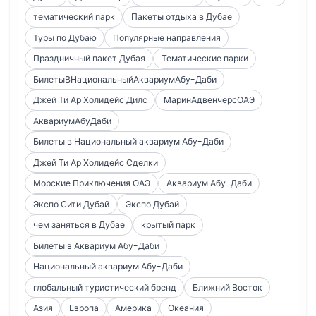
тематический парк
Пакеты отдыха в Дубае
Туры по Дубаю
Популярные направления
Праздничный пакет Дубая
Тематические парки
БилетыВНациональныйАквариумАбу-Даби
Джей Ти Ар Холидейс Дилс
МаринАдвенчерсОАЭ
АквариумАбуДаби
Билеты в Национальный аквариум Абу-Даби
Джей Ти Ар Холидейс Сделки
Морские Приключения ОАЭ
Аквариум Абу-Даби
Экспо Сити Дубай
Экспо Дубай
чем заняться в Дубае
крытый парк
Билеты в Аквариум Абу-Даби
Национальный аквариум Абу-Даби
глобальный туристический бренд
Ближний Восток
Азия
Европа
Америка
Океания