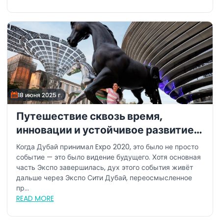
18 июня 2025 г.
Путешествие сквозь время,
инновации и устойчивое развитие:
почему это лето – лучшее время
Когда Дубай принимал Expo 2020, это было не просто
для посещения Экспо Сити Дубай
событие — это было видение будущего. Хотя основная
часть Экспо завершилась, дух этого события живёт
дальше через Экспо Сити Дубай, переосмысленное
пр...
READ MORE