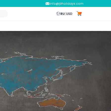
info@jtrholidays.com
RU
/
USD