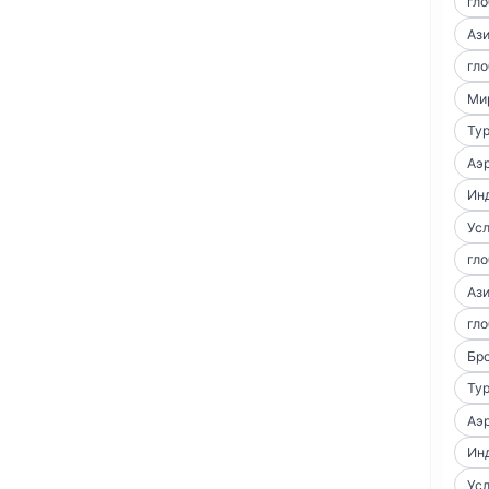
гло
Аз
гло
Ми
Тур
Аэр
Ин
Усл
гло
Аз
гло
Бро
Тур
Аэр
Ин
Усл