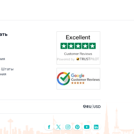
ать
ния
е Штаты
ения
RU
/
USD