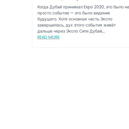
развитие: почему это лето –
Когда Дубай принимал Expo 2020, это было н
лучшее время для посещени
просто событие — это было видение
будущего. Хотя основная часть Экспо
Экспо Сити Дубай
завершилась, дух этого события живёт
дальше через Экспо Сити Дубай,
переосмысленное пр...
READ MORE