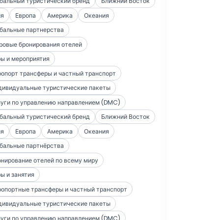
бальный туристический бренд
Ближний Восток
ия
Европа
Америка
Океания
бальные партнерства
ровые бронирования отелей
ы и мероприятия
опорт трансферы и частный транспорт
дивидуальные туристические пакеты
уги по управлению направлением (DMC)
бальный туристический бренд
Ближний Восток
ия
Европа
Америка
Океания
бальные партнёрства
нирование отелей по всему миру
ы и занятия
опортные трансферы и частный транспорт
дивидуальные туристические пакеты
уги по управлению направлением (DMC)