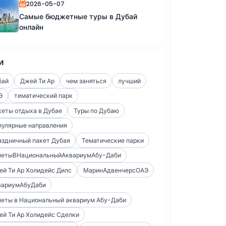
2026-05-07
Самые бюджетные туры в Дубай
онлайн
и
бай
Джей Ти Ар
чем заняться
лучший
Э
тематический парк
еты отдыха в Дубае
Туры по Дубаю
пулярные направления
аздничный пакет Дубая
Тематические парки
летыВНациональныйАквариумАбу-Даби
й Ти Ар Холидейс Дилс
МаринАдвенчерсОАЭ
вариумАбуДаби
леты в Национальный аквариум Абу-Даби
й Ти Ар Холидейс Сделки