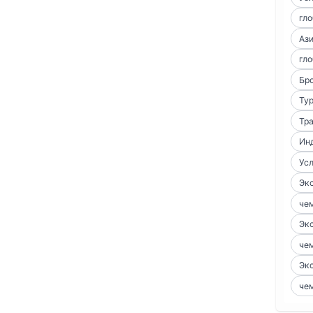
гло
Аз
гло
Бро
Тур
Тра
Ин
Усл
Экс
чем
Экс
чем
Экс
чем