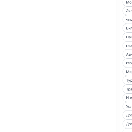
Мо
Экс
чем
Би
На
гло
Аз
гло
Ми
Тур
Тра
Ин
Усл
До
До