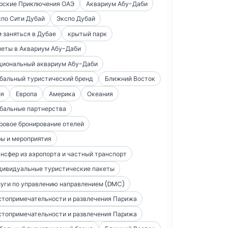
рские Приключения ОАЭ
Аквариум Абу-Даби
по Сити Дубай
Экспо Дубай
 заняться в Дубае
крытый парк
леты в Аквариум Абу-Даби
циональный аквариум Абу-Даби
бальный туристический бренд
Ближний Восток
ия
Европа
Америка
Океания
бальные партнерства
ровое бронирование отелей
ы и мероприятия
нсфер из аэропорта и частный транспорт
дивидуальные туристические пакеты
уги по управлению направлением (DMC)
стопримечательности и развлечения Парижа
стопримечательности и развлечения Парижа