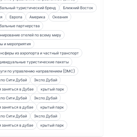
бальный туристический бренд
Ближний Восток
ия
Европа
Америка
Океания
бальные партнерства
нирование отелей по всему миру
ы и мероприятия
нсферы из аэропорта и частный транспорт
дивидуальные туристические пакеты
уги по управлению направлением (DMC)
по Сити Дубай
Экспо Дубай
 заняться в Дубае
крытый парк
по Сити Дубай
Экспо Дубай
 заняться в дубае
крытый парк
по Сити Дубай
Экспо Дубай
 заняться в дубае
крытый парк