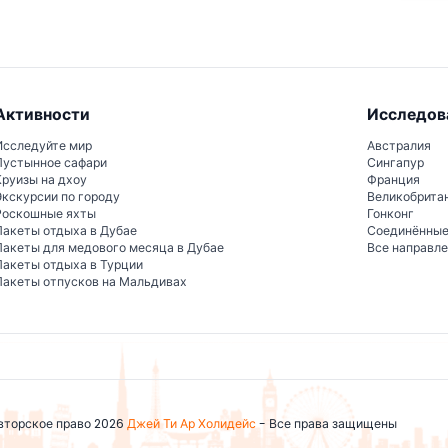
Активности
Исследов
Исследуйте мир
Австралия
Пустынное сафари
Сингапур
Круизы на дхоу
Франция
Экскурсии по городу
Великобрита
Роскошные яхты
Гонконг
Пакеты отдыха в Дубае
Соединённы
Пакеты для медового месяца в Дубае
Все направл
Пакеты отдыха в Турции
Пакеты отпусков на Мальдивах
вторское право 2026
Джей Ти Ар Холидейс
- Все права защищены