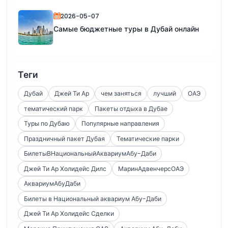
2026-05-07
Самые бюджетные туры в Дубай онлайн
Теги
Дубай
Джей Ти Ар
чем заняться
лучший
ОАЭ
тематический парк
Пакеты отдыха в Дубае
Туры по Дубаю
Популярные направления
Праздничный пакет Дубая
Тематические парки
БилетыВНациональныйАквариумАбу-Даби
Джей Ти Ар Холидейс Дилс
МаринАдвенчерсОАЭ
АквариумАбуДаби
Билеты в Национальный аквариум Абу-Даби
Джей Ти Ар Холидейс Сделки