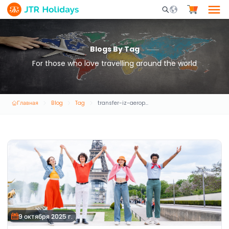
Mobile Search Opene
Blogs By Tag
For those who love travelling around the world
Главная
Blog
Tag
transfer-iz-aeroporta-i-castnyi-transport
9 октября 2025 г.