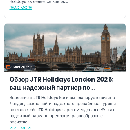
Holidays выделяется как эк...
READ MORE
3 мая 2026 г.
Обзор JTR Holidays London 2025:
ваш надежный партнер по
путешествиям
Введение в JTR Holidays Если вы планируете визит в
Лондон, важно найти надежного провайдера туров и
активностей. JTR Holidays зарекомендовал себя как
надежный вариант, предлагая разнообразные
впечатле...
READ MORE