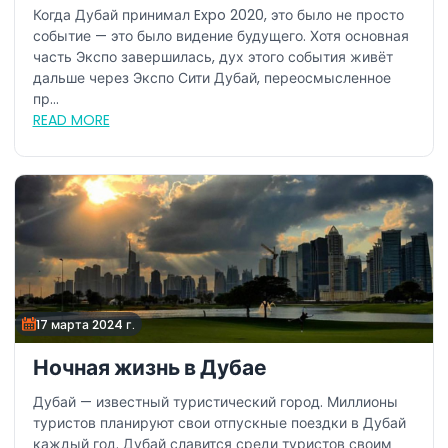
почему это лето – лучшее время
Когда Дубай принимал Expo 2020, это было не просто
для посещения Экспо Сити Дубай
событие — это было видение будущего. Хотя основная
часть Экспо завершилась, дух этого события живёт
дальше через Экспо Сити Дубай, переосмысленное
пр...
READ MORE
17 марта 2024 г.
Ночная жизнь в Дубае
Дубай — известный туристический город. Миллионы
туристов планируют свои отпускные поездки в Дубай
каждый год. Дубай славится среди туристов своим