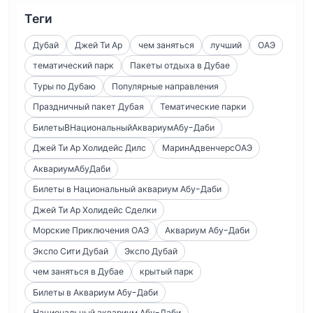
Теги
Дубай
Джей Ти Ар
чем заняться
лучший
ОАЭ
тематический парк
Пакеты отдыха в Дубае
Туры по Дубаю
Популярные направления
Праздничный пакет Дубая
Тематические парки
БилетыВНациональныйАквариумАбу-Даби
Джей Ти Ар Холидейс Дилс
МаринАдвенчерсОАЭ
АквариумАбуДаби
Билеты в Национальный аквариум Абу-Даби
Джей Ти Ар Холидейс Сделки
Морские Приключения ОАЭ
Аквариум Абу-Даби
Экспо Сити Дубай
Экспо Дубай
чем заняться в Дубае
крытый парк
Билеты в Аквариум Абу-Даби
Национальный аквариум Абу-Даби