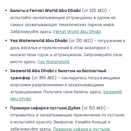
Билеты в Ferrari World Abu Dhabi
(от 325 AED) -
испытайте захватывающие аттракционы в одном из
самых захватывающих тематических парков мира.
Забронируйте здесь:
Ferrari World Abu Dhabi
.
Yas Waterworld Abu Dhabi
(от 210 AED) - погружение в
день веселья и приключений в этом аквапарке с
множеством горок и аттракционов. Забронируйте свое
место здесь:
Yas Waterworld
.
Seaworld Abu Dhabi с билетом на бесплатный
трансфер
(от 355 AED) - насладитесь погружающими
морскими развлечениями и захватывающими
аттракционами. Получите свои билеты здесь:
Seaworld
Abu Dhabi
.
Премиум сафари в пустыне Дубая
(от 150 AED) -
отправьтесь в захватывающее приключение по пустыне
и испытайте красоту Эмиратов. Узнайте больше и
забронируйте здесь:
Премиум сафари в пустыне
.