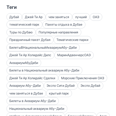
Теги
Дубай
Джей Ти Ар
чем заняться
лучший
ОАЭ
тематический парк
Пакеты отдыха в Дубае
Туры по Дубаю
Популярные направления
Праздничный пакет Дубая
Тематические парки
БилетыВНациональныйАквариумАбу-Даби
Джей Ти Ар Холидейс Дилс
МаринАдвенчерсОАЭ
АквариумАбуДаби
Билеты в Национальный аквариум Абу-Даби
Джей Ти Ар Холидейс Сделки
Морские Приключения ОАЭ
Аквариум Абу-Даби
Экспо Сити Дубай
Экспо Дубай
чем заняться в Дубае
крытый парк
Билеты в Аквариум Абу-Даби
Национальный аквариум Абу-Даби