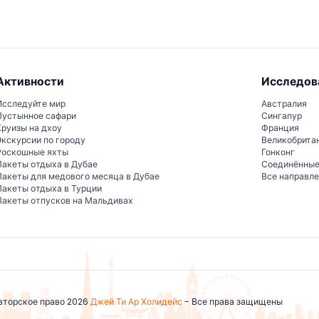
Активности
Исследов
Исследуйте мир
Австралия
Пустынное сафари
Сингапур
Круизы на дхоу
Франция
Экскурсии по городу
Великобрита
Роскошные яхты
Гонконг
Пакеты отдыха в Дубае
Соединённы
Пакеты для медового месяца в Дубае
Все направл
Пакеты отдыха в Турции
Пакеты отпусков на Мальдивах
вторское право 2026
Джей Ти Ар Холидейс
- Все права защищены