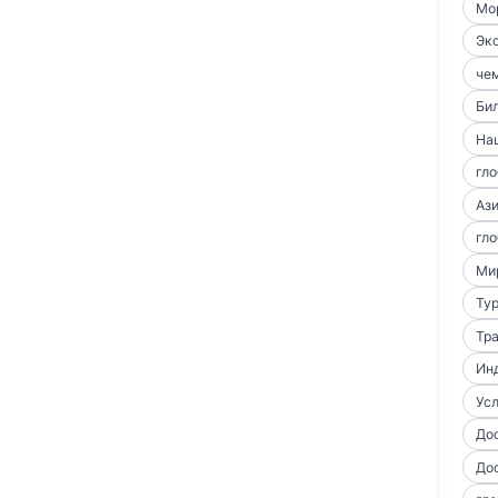
Мо
Экс
чем
Би
На
гло
Аз
гло
Ми
Тур
Тра
Ин
Усл
До
До