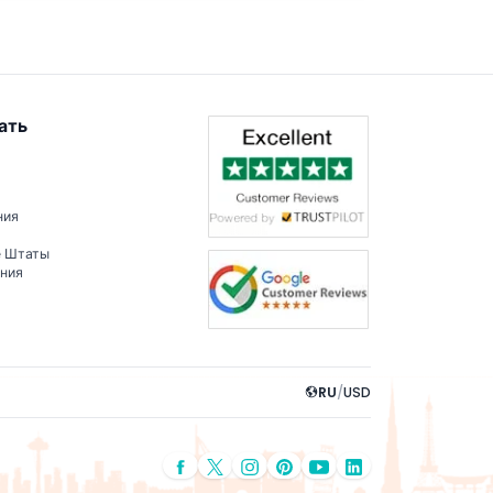
ать
ния
е Штаты
ения
RU
/
USD