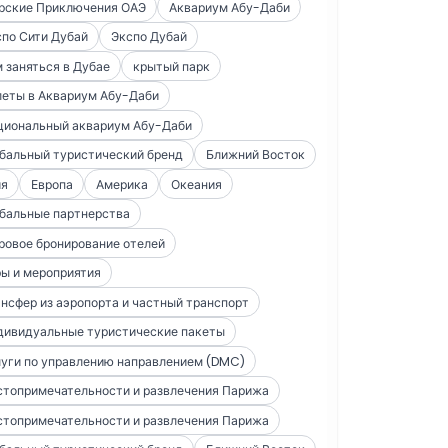
рские Приключения ОАЭ
Аквариум Абу-Даби
по Сити Дубай
Экспо Дубай
 заняться в Дубае
крытый парк
леты в Аквариум Абу-Даби
циональный аквариум Абу-Даби
бальный туристический бренд
Ближний Восток
ия
Европа
Америка
Океания
бальные партнерства
ровое бронирование отелей
ы и мероприятия
нсфер из аэропорта и частный транспорт
дивидуальные туристические пакеты
уги по управлению направлением (DMC)
стопримечательности и развлечения Парижа
стопримечательности и развлечения Парижа