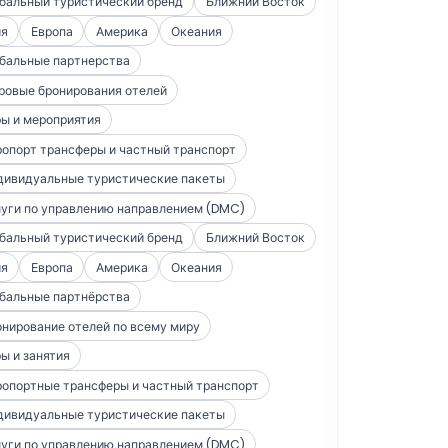
бальный туристический бренд
Ближний Восток
ия
Европа
Америка
Океания
бальные партнерства
ровые бронирования отелей
ы и мероприятия
опорт трансферы и частный транспорт
дивидуальные туристические пакеты
уги по управлению направлением (DMC)
бальный туристический бренд
Ближний Восток
ия
Европа
Америка
Океания
бальные партнёрства
нирование отелей по всему миру
ы и занятия
опортные трансферы и частный транспорт
дивидуальные туристические пакеты
уги по управлению направлением (DMC)