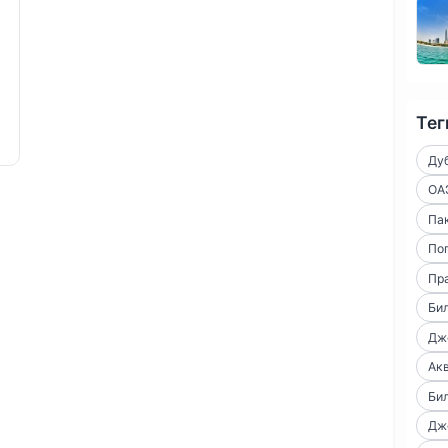
Тег
Ду
ОА
Пак
По
Пр
Би
Дже
Ак
Би
Дже