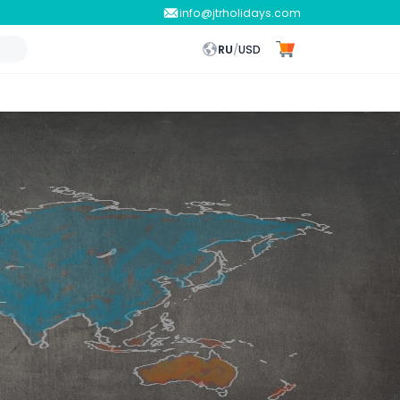
info@jtrholidays.com
RU
/
USD