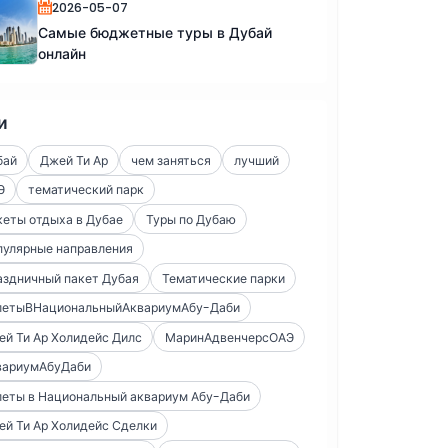
2026-05-07
Самые бюджетные туры в Дубай
онлайн
и
бай
Джей Ти Ар
чем заняться
лучший
Э
тематический парк
еты отдыха в Дубае
Туры по Дубаю
пулярные направления
аздничный пакет Дубая
Тематические парки
летыВНациональныйАквариумАбу-Даби
й Ти Ар Холидейс Дилс
МаринАдвенчерсОАЭ
вариумАбуДаби
леты в Национальный аквариум Абу-Даби
й Ти Ар Холидейс Сделки