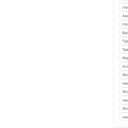
гло
Аз
гло
Бро
Тур
Тра
Ин
Усл
Экс
чем
Экс
чем
Экс
чем