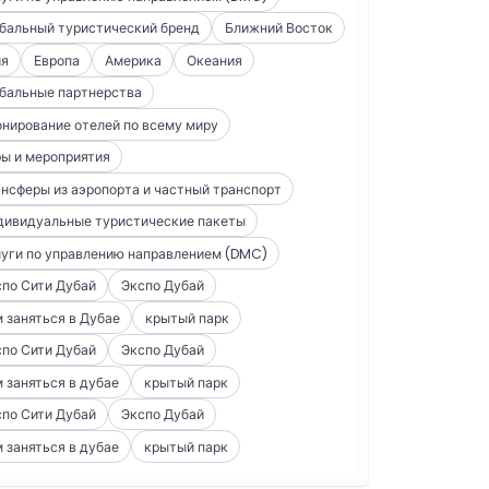
бальный туристический бренд
Ближний Восток
ия
Европа
Америка
Океания
бальные партнерства
нирование отелей по всему миру
ы и мероприятия
нсферы из аэропорта и частный транспорт
дивидуальные туристические пакеты
уги по управлению направлением (DMC)
по Сити Дубай
Экспо Дубай
 заняться в Дубае
крытый парк
по Сити Дубай
Экспо Дубай
 заняться в дубае
крытый парк
по Сити Дубай
Экспо Дубай
 заняться в дубае
крытый парк