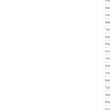
гло
Аз
гло
Ми
Тур
Аэр
Ин
Усл
гло
Аз
гло
Бро
Тур
Аэр
Ин
Усл