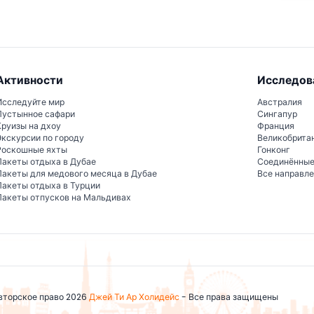
Активности
Исследов
Исследуйте мир
Австралия
Пустынное сафари
Сингапур
Круизы на дхоу
Франция
Экскурсии по городу
Великобрита
Роскошные яхты
Гонконг
Пакеты отдыха в Дубае
Соединённы
Пакеты для медового месяца в Дубае
Все направл
Пакеты отдыха в Турции
Пакеты отпусков на Мальдивах
вторское право 2026
Джей Ти Ар Холидейс
- Все права защищены