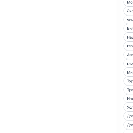
Мо
Экс
чем
Би
На
гло
Аз
гло
Ми
Тур
Тра
Ин
Усл
До
До