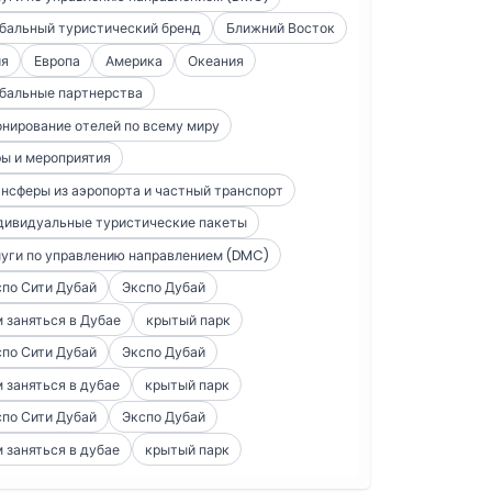
бальный туристический бренд
Ближний Восток
ия
Европа
Америка
Океания
бальные партнерства
нирование отелей по всему миру
ы и мероприятия
нсферы из аэропорта и частный транспорт
дивидуальные туристические пакеты
уги по управлению направлением (DMC)
по Сити Дубай
Экспо Дубай
 заняться в Дубае
крытый парк
по Сити Дубай
Экспо Дубай
 заняться в дубае
крытый парк
по Сити Дубай
Экспо Дубай
 заняться в дубае
крытый парк