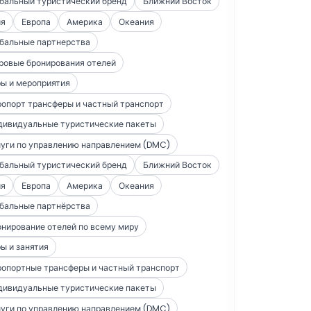
бальный туристический бренд
Ближний Восток
ия
Европа
Америка
Океания
бальные партнерства
ровые бронирования отелей
ы и мероприятия
опорт трансферы и частный транспорт
дивидуальные туристические пакеты
уги по управлению направлением (DMC)
бальный туристический бренд
Ближний Восток
ия
Европа
Америка
Океания
бальные партнёрства
нирование отелей по всему миру
ы и занятия
опортные трансферы и частный транспорт
дивидуальные туристические пакеты
уги по управлению направлением (DMC)