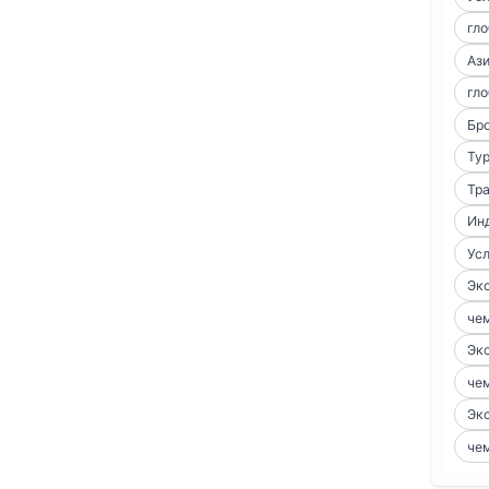
гло
Аз
гло
Бро
Тур
Тра
Ин
Усл
Экс
чем
Экс
чем
Экс
чем