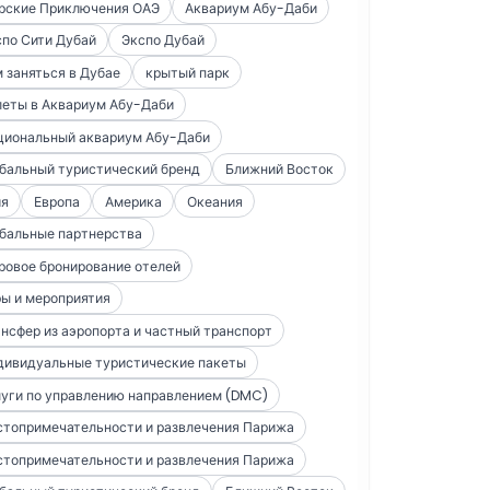
рские Приключения ОАЭ
Аквариум Абу-Даби
по Сити Дубай
Экспо Дубай
 заняться в Дубае
крытый парк
леты в Аквариум Абу-Даби
циональный аквариум Абу-Даби
бальный туристический бренд
Ближний Восток
ия
Европа
Америка
Океания
бальные партнерства
ровое бронирование отелей
ы и мероприятия
нсфер из аэропорта и частный транспорт
дивидуальные туристические пакеты
уги по управлению направлением (DMC)
стопримечательности и развлечения Парижа
стопримечательности и развлечения Парижа