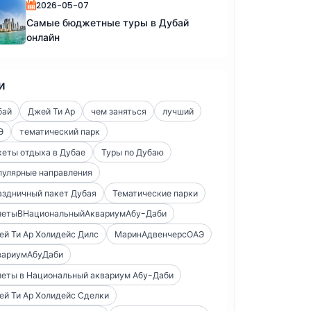
2026-05-07
Самые бюджетные туры в Дубай
онлайн
и
бай
Джей Ти Ар
чем заняться
лучший
Э
тематический парк
еты отдыха в Дубае
Туры по Дубаю
пулярные направления
аздничный пакет Дубая
Тематические парки
летыВНациональныйАквариумАбу-Даби
й Ти Ар Холидейс Дилс
МаринАдвенчерсОАЭ
вариумАбуДаби
леты в Национальный аквариум Абу-Даби
й Ти Ар Холидейс Сделки