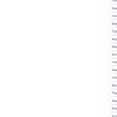
гло
Аз
гло
Ми
Тур
Аэр
Ин
Усл
гло
Аз
гло
Бро
Тур
Аэр
Ин
Усл