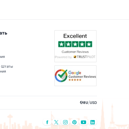
ать
ния
е Штаты
ения
RU
/
USD