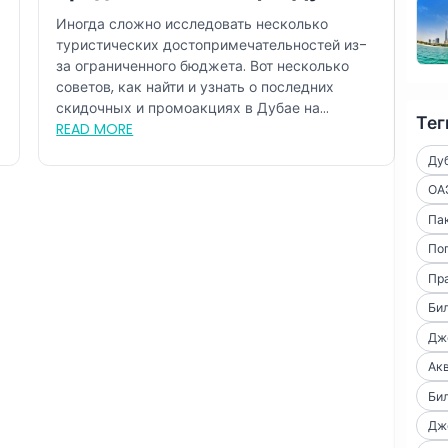
Иногда сложно исследовать несколько
туристических достопримечательностей из-
за ограниченного бюджета. Вот несколько
советов, как найти и узнать о последних
скидочных и промоакциях в Дубае на
Тег
протяжени...
READ MORE
Ду
ОА
Пак
По
Пр
Би
Дже
Ак
Би
Дже