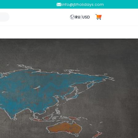
info@jtrholidays.com
RU
/
USD