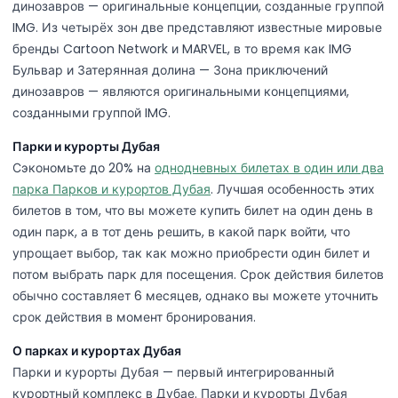
динозавров — оригинальные концепции, созданные группой
IMG. Из четырёх зон две представляют известные мировые
бренды Cartoon Network и MARVEL, в то время как IMG
Бульвар и Затерянная долина — Зона приключений
динозавров — являются оригинальными концепциями,
созданными группой IMG.
Парки и курорты Дубая
Сэкономьте до 20% на
однодневных билетах в один или два
парка Парков и курортов Дубая
. Лучшая особенность этих
билетов в том, что вы можете купить билет на один день в
один парк, а в тот день решить, в какой парк войти, что
упрощает выбор, так как можно приобрести один билет и
потом выбрать парк для посещения. Срок действия билетов
обычно составляет 6 месяцев, однако вы можете уточнить
срок действия в момент бронирования.
О парках и курортах Дубая
Парки и курорты Дубая — первый интегрированный
курортный комплекс в Дубае. Парки и курорты Дубая