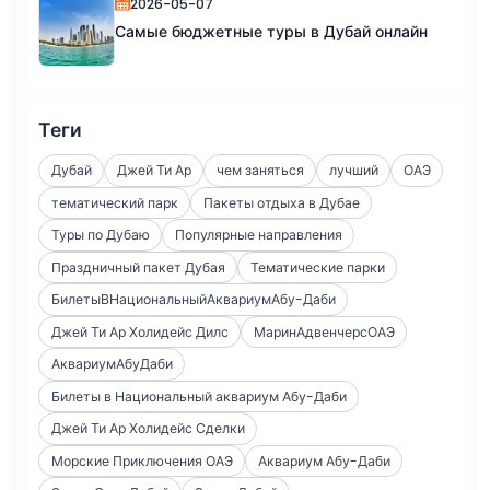
2026-05-07
Самые бюджетные туры в Дубай онлайн
Теги
Дубай
Джей Ти Ар
чем заняться
лучший
ОАЭ
тематический парк
Пакеты отдыха в Дубае
Туры по Дубаю
Популярные направления
Праздничный пакет Дубая
Тематические парки
БилетыВНациональныйАквариумАбу-Даби
Джей Ти Ар Холидейс Дилс
МаринАдвенчерсОАЭ
АквариумАбуДаби
Билеты в Национальный аквариум Абу-Даби
Джей Ти Ар Холидейс Сделки
Морские Приключения ОАЭ
Аквариум Абу-Даби