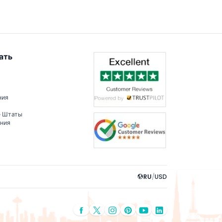
ать
ния
е Штаты
ения
RU
/
USD