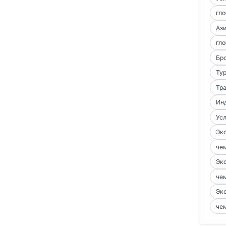
гло
Аз
гло
Бро
Тур
Тра
Ин
Усл
Экс
чем
Экс
чем
Экс
чем