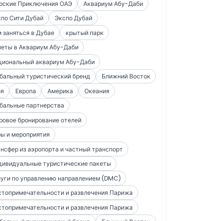
рские Приключения ОАЭ
Аквариум Абу-Даби
по Сити Дубай
Экспо Дубай
 заняться в Дубае
крытый парк
леты в Аквариум Абу-Даби
циональный аквариум Абу-Даби
бальный туристический бренд
Ближний Восток
ия
Европа
Америка
Океания
бальные партнерства
ровое бронирование отелей
ы и мероприятия
нсфер из аэропорта и частный транспорт
дивидуальные туристические пакеты
уги по управлению направлением (DMC)
стопримечательности и развлечения Парижа
стопримечательности и развлечения Парижа