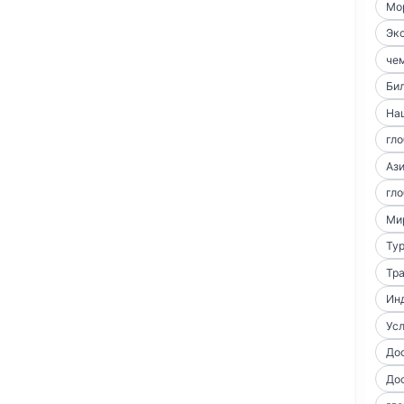
Мо
Экс
чем
Би
На
гло
Аз
гло
Ми
Тур
Тра
Ин
Усл
До
До