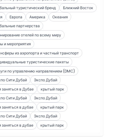
бальный туристический бренд
Ближний Восток
ия
Европа
Америка
Океания
бальные партнерства
нирование отелей по всему миру
ы и мероприятия
нсферы из аэропорта и частный транспорт
дивидуальные туристические пакеты
уги по управлению направлением (DMC)
по Сити Дубай
Экспо Дубай
 заняться в Дубае
крытый парк
по Сити Дубай
Экспо Дубай
 заняться в дубае
крытый парк
по Сити Дубай
Экспо Дубай
 заняться в дубае
крытый парк