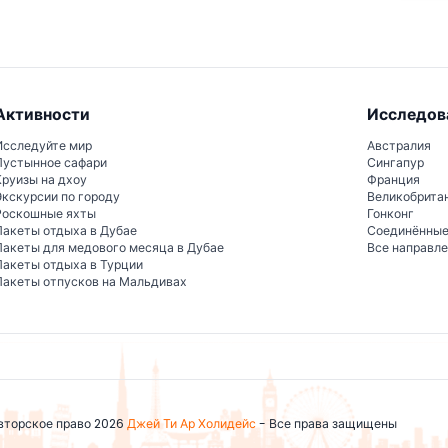
Активности
Исследов
Исследуйте мир
Австралия
Пустынное сафари
Сингапур
Круизы на дхоу
Франция
Экскурсии по городу
Великобрита
Роскошные яхты
Гонконг
Пакеты отдыха в Дубае
Соединённы
Пакеты для медового месяца в Дубае
Все направл
Пакеты отдыха в Турции
Пакеты отпусков на Мальдивах
вторское право 2026
Джей Ти Ар Холидейс
- Все права защищены