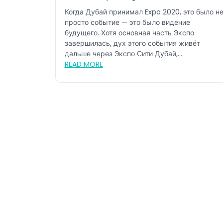
развитие: почему это лето –
Когда Дубай принимал Expo 2020, это было н
лучшее время для посещени
просто событие — это было видение
будущего. Хотя основная часть Экспо
Экспо Сити Дубай
завершилась, дух этого события живёт
дальше через Экспо Сити Дубай,
переосмысленное пр...
READ MORE