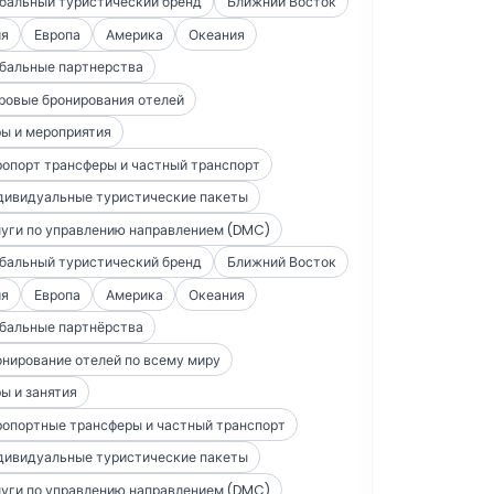
бальный туристический бренд
Ближний Восток
ия
Европа
Америка
Океания
бальные партнерства
ровые бронирования отелей
ы и мероприятия
опорт трансферы и частный транспорт
дивидуальные туристические пакеты
уги по управлению направлением (DMC)
бальный туристический бренд
Ближний Восток
ия
Европа
Америка
Океания
бальные партнёрства
нирование отелей по всему миру
ы и занятия
опортные трансферы и частный транспорт
дивидуальные туристические пакеты
уги по управлению направлением (DMC)