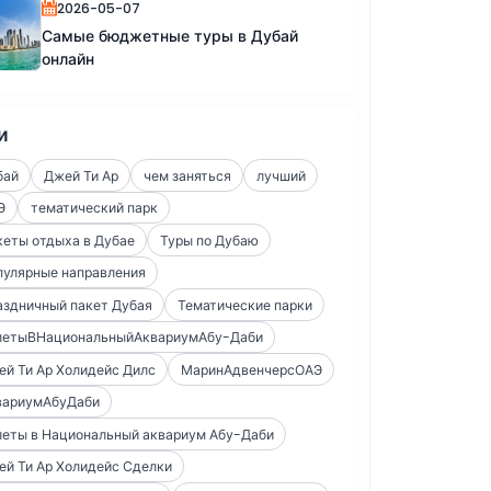
2026-05-07
Самые бюджетные туры в Дубай
онлайн
и
бай
Джей Ти Ар
чем заняться
лучший
Э
тематический парк
еты отдыха в Дубае
Туры по Дубаю
пулярные направления
аздничный пакет Дубая
Тематические парки
летыВНациональныйАквариумАбу-Даби
й Ти Ар Холидейс Дилс
МаринАдвенчерсОАЭ
вариумАбуДаби
леты в Национальный аквариум Абу-Даби
й Ти Ар Холидейс Сделки