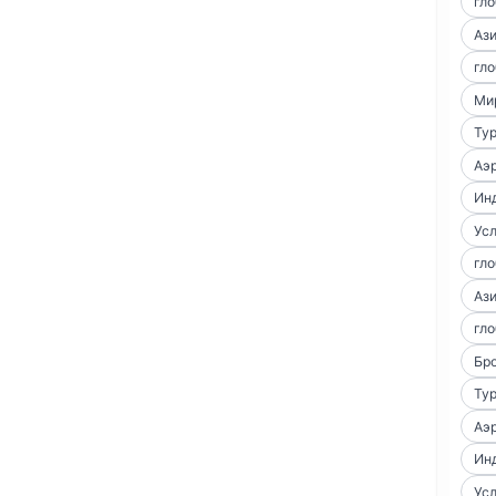
гло
Аз
гло
Ми
Тур
Аэр
Ин
Усл
гло
Аз
гло
Бро
Тур
Аэр
Ин
Усл