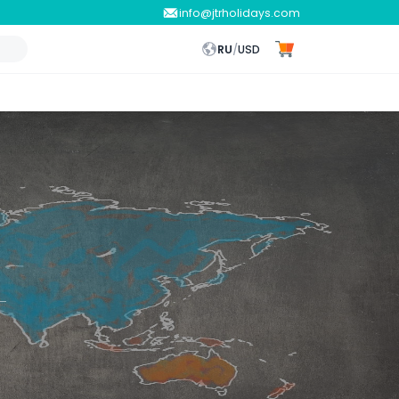
info@jtrholidays.com
RU
/
USD