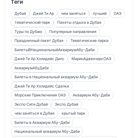
Теги
Дубай
Джей Ти Ар
чем заняться
лучший
ОАЭ
тематический парк
Пакеты отдыха в Дубае
Туры по Дубаю
Популярные направления
Праздничный пакет Дубая
Тематические парки
БилетыВНациональныйАквариумАбу-Даби
Джей Ти Ар Холидейс Дилс
МаринАдвенчерсОАЭ
АквариумАбуДаби
Билеты в Национальный аквариум Абу-Даби
Джей Ти Ар Холидейс Сделки
Морские Приключения ОАЭ
Аквариум Абу-Даби
Экспо Сити Дубай
Экспо Дубай
чем заняться в Дубае
крытый парк
Билеты в Аквариум Абу-Даби
Национальный аквариум Абу-Даби