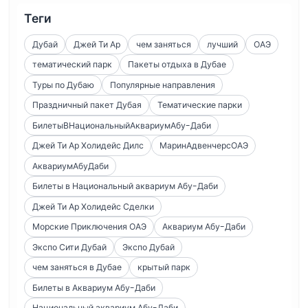
Теги
Дубай
Джей Ти Ар
чем заняться
лучший
ОАЭ
тематический парк
Пакеты отдыха в Дубае
Туры по Дубаю
Популярные направления
Праздничный пакет Дубая
Тематические парки
БилетыВНациональныйАквариумАбу-Даби
Джей Ти Ар Холидейс Дилс
МаринАдвенчерсОАЭ
АквариумАбуДаби
Билеты в Национальный аквариум Абу-Даби
Джей Ти Ар Холидейс Сделки
Морские Приключения ОАЭ
Аквариум Абу-Даби
Экспо Сити Дубай
Экспо Дубай
чем заняться в Дубае
крытый парк
Билеты в Аквариум Абу-Даби
Национальный аквариум Абу-Даби