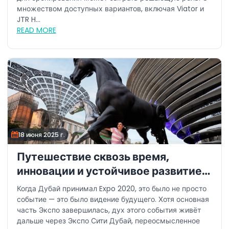
множеством доступных вариантов, включая Viator и
JTR H...
READ MORE
18 июня 2025 г.
Путешествие сквозь время,
инновации и устойчивое развитие:
почему это лето – лучшее время
Когда Дубай принимал Expo 2020, это было не просто
для посещения Экспо Сити Дубай
событие — это было видение будущего. Хотя основная
часть Экспо завершилась, дух этого события живёт
дальше через Экспо Сити Дубай, переосмысленное