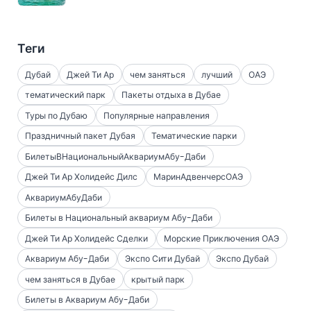
Теги
Дубай
Джей Ти Ар
чем заняться
лучший
ОАЭ
тематический парк
Пакеты отдыха в Дубае
Туры по Дубаю
Популярные направления
Праздничный пакет Дубая
Тематические парки
БилетыВНациональныйАквариумАбу-Даби
Джей Ти Ар Холидейс Дилс
МаринАдвенчерсОАЭ
АквариумАбуДаби
Билеты в Национальный аквариум Абу-Даби
Джей Ти Ар Холидейс Сделки
Морские Приключения ОАЭ
Аквариум Абу-Даби
Экспо Сити Дубай
Экспо Дубай
чем заняться в Дубае
крытый парк
Билеты в Аквариум Абу-Даби