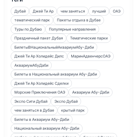
Дубай
Джей Ти Ар
чем заняться
лучший
ОАЭ
тематический парк
Пакеты отдыха в Дубае
Туры по Дубаю
Популярные направления
Праздничный пакет Дубая
Тематические парки
БилетыВНациональныйАквариумАбу-Даби
Джей Ти Ар Холидейс Дилс
МаринАдвенчерсОАЭ
АквариумАбуДаби
Билеты в Национальный аквариум Абу-Даби
Джей Ти Ар Холидейс Сделки
Морские Приключения ОАЭ
Аквариум Абу-Даби
Экспо Сити Дубай
Экспо Дубай
чем заняться в Дубае
крытый парк
Билеты в Аквариум Абу-Даби
Национальный аквариум Абу-Даби