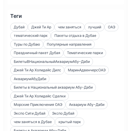
Теги
Дубай
Джей Ти Ар
чем заняться
лучший
ОАЭ
тематический парк
Пакеты отдыха в Дубае
Туры по Дубаю
Популярные направления
Праздничный пакет Дубая
Тематические парки
БилетыВНациональныйАквариумАбу-Даби
Джей Ти Ар Холидейс Дилс
МаринАдвенчерсОАЭ
АквариумАбуДаби
Билеты в Национальный аквариум Абу-Даби
Джей Ти Ар Холидейс Сделки
Морские Приключения ОАЭ
Аквариум Абу-Даби
Экспо Сити Дубай
Экспо Дубай
чем заняться в Дубае
крытый парк
Билеты в Аквариум Абу-Даби