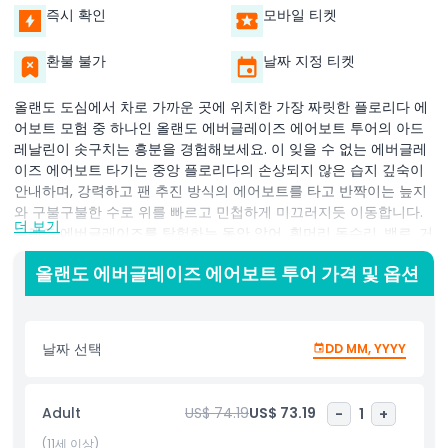
즉시 확인
모바일 티켓
환불 불가
날짜 지정 티켓
올랜도 도심에서 차로 가까운 곳에 위치한 가장 짜릿한 플로리다 에
어보트 모험 중 하나인 올랜도 에버글레이즈 에어보트 투어의 아드
레날린이 솟구치는 흥분을 경험해보세요. 이 잊을 수 없는 에버글레
이즈 에어보트 타기는 중앙 플로리다의 손상되지 않은 습지 깊숙이
안내하며, 강력하고 팬 추진 방식의 에어보트를 타고 반짝이는 늪지
와 구불구불한 수로 위를 빠르고 민첩하게 미끄러지듯 이동합니다.
더 보기
올랜도 에버글레이즈를 탐험하는 동안 악어, 흰머리 독수리, 백로, 거
북이, 그리고 희귀한 플로리다 팬서와 같은 상징적인 플로리다 야생
올랜도 에버글레이즈 에어보트 투어 가격 및 옵션
동물들을 주의 깊게 관찰하세요. 경력 있는 현지 가이드가 이끄는 각
투어는 이 지역의 독특한 생태계, 생물 다양성, 보존 노력에 대한 흥
미로운 해설을 제공하여 단순한 여행이 아닌 풍부한 생태 관광 경험
이 됩니다. 톱니풀 초원과 숨겨진 사이프러스 늪을 질주하며 최고 에
날짜 선택
DD MM, YYYY
버글레이즈 순간을 포착하는 촬영 팁과 재미있는 사실들도 배울 수
있습니다. 가족, 커플, 자연 애호가, 모험가 모두에게 이상적인 이 올
랜도 자연 투어는 모든 연령대에 교육과 흥분을 결합합니다. 호텔 픽
Adult
US$ 74.19
US$ 73.19
-
1
+
업 옵션, 유연한 오전 및 오후 출발 시간, 디즈니와 유니버설 같은 올
랜도 최고의 명소 근접성으로 이 에어보트 투어는 플로리다 여행 일
(11세 이상)