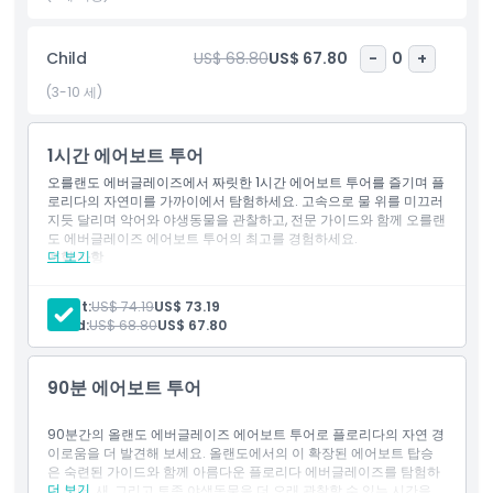
정에 완벽히 어울립니다. 테마파크 외 올랜도에서 할 일을 찾거나 플
로리다 야생과 더 깊은 연결 고리를 원한다면, 올랜도에서 출발하는
Child
US$ 68.80
US$ 67.80
-
0
+
이 에버글레이즈 에어보트 투어가 스릴과 자연의 완벽한 조화를 제
공합니다. 오늘 올랜도 에어보트 투어를 예약하고 중앙 플로리다에
(3-10 세)
서 가장 인기 있는 생태 모험 중 하나를 경험하세요.
1시간 에어보트 투어
하이라이트
오를랜도 에버글레이즈에서 짜릿한 1시간 에어보트 투어를 즐기며 플
로리다의 자연미를 가까이에서 탐험하세요. 고속으로 물 위를 미끄러
지듯 달리며 악어와 야생동물을 관찰하고, 전문 가이드와 함께 오를랜
도 에버글레이즈 에어보트 투어의 최고를 경험하세요.
포함 사항
더 보기
포함 사항
입장권: 파틴 트라이앵글 파크
영어 구사 가이드
Adult:
US$ 74.19
US$ 73.19
아동 성인 정책
연료비
Child:
US$ 68.80
US$ 67.80
세금
1시간 에어보트 투어
포함되지 않는 사항
90분 에어보트 투어
알아야 할 사항
90분간의 올랜도 에버글레이즈 에어보트 투어로 플로리다의 자연 경
이로움을 더 발견해 보세요. 올랜도에서의 이 확장된 에어보트 탑승
은 숙련된 가이드와 함께 아름다운 플로리다 에버글레이즈를 탐험하
더 보기
며 악어, 새, 그리고 토종 야생동물을 더 오래 관찰할 수 있는 시간을