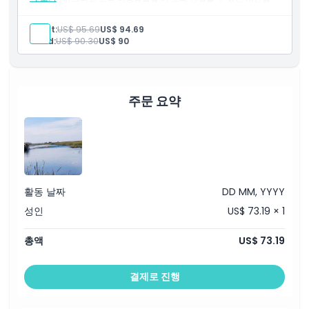
위치
제공합니다.
포함 사항
Adult:
US$ 95.69
US$ 94.69
입장: 파틴 트라이앵글 공원
교환 방법
Child:
US$ 90.30
US$ 90
영어 가이드
연료비
세금
취소 정책
90분 에어보트 투어
주문 요약
활동 날짜
DD MM, YYYY
성인
US$ 73.19 × 1
총액
US$ 73.19
결제로 진행