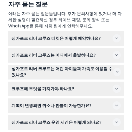
자주 묻는 질문
아래는 자주 묻는 질문들입니다. 추가 문의사항이 있거나 더 자
세한 설명이 필요하신 경우 라이브 채팅, 문의 양식 또는
WhatsApp을 통해 저희 팀에게 연락해주세요.
싱가포르 리버 크루즈 티켓은 어떻게 예약하나요?
이 웹사이트에서 쉽게 온라인으로 티켓을 예약할 수 있습니
싱가포르 리버 크루즈는 어디에서 출발하나요?
다. 예약 시 원하는 출발 시간과 부두를 선택할 수 있어 빠
르고 편리합니다!
크루즈는 클락 키, 베이프런트 사우스, 클리포드 피어, 그리
싱가포르 리버 크루즈는 어린 아이들과 가족도 이용할 수
고 리드 브리지 등 여러 부두에서 출발합니다. 출발 지점과
있나요?
시간은 온라인 예약 과정에서 선택할 수 있습니다.
네, 3세 미만 어린이는 무료이며 12세까지 아이들은 유료 성
크루즈에 무엇을 가져가야 하나요?
인과 함께 탑승해야 합니다. 가족 친화적인 활동으로 강을
따라 재미있고 교육적인 설명을 제공합니다.
아름다운 경치를 촬영할 카메라나 스마트폰, 수분 보충을
계획이 변경되면 취소나 환불이 가능한가요?
위한 물, 저녁이 쌀쌀할 경우를 대비한 가벼운 재킷을 지참
하세요. 편안한 신발도 선착장 승하선을 위해 권장됩니다.
싱가포르 리버 크루즈 티켓은 모두 환불 불가이며 취소할
싱가포르 리버 크루즈 운영 시간은 어떻게 되나요?
수 없으므로 예약 전에 계획을 확실히 세우시기 바랍니다.