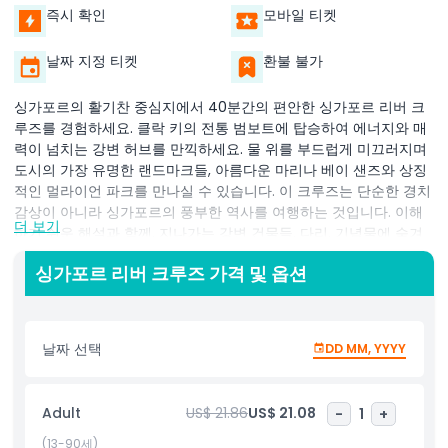
즉시 확인
모바일 티켓
날짜 지정 티켓
환불 불가
싱가포르의 활기찬 중심지에서 40분간의 편안한 싱가포르 리버 크
루즈를 경험하세요. 클락 키의 전통 범보트에 탑승하여 에너지와 매
력이 넘치는 강변 허브를 만끽하세요. 물 위를 부드럽게 미끄러지며
도시의 가장 유명한 랜드마크들, 아름다운 마리나 베이 샌즈와 상징
적인 멀라이언 파크를 만나실 수 있습니다. 이 크루즈는 단순한 경치
감상이 아니라 싱가포르의 풍부한 역사를 여행하는 것입니다. 이해
더 보기
하기 쉬운 해설과 함께, 지나가는 강변 건물들, 다리, 기념물에 숨겨
진 흥미로운 이야기를 배울 수 있습니다. 강이 번화한 무역로였던 시
싱가포르 리버 크루즈 가격 및 옵션
절부터 오늘날 현대적인 도시경관으로 변모하기까지, 내레이션은 싱
가포르의 과거를 생생하게 되살려 줍니다. 처음 방문하든 재방문이
든, 이 범보트 크루즈는 도시를 경험하는 독특한 방법을 제공합니다.
문화, 역사, 그리고 아름다운 경관을 즐기며 휴식을 원하시는 분들께
날짜 선택
DD MM, YYYY
완벽합니다. 편안히 앉아 바람을 즐기며, 싱가포르를 특별하게 만드
는 이야기와 경관이 펼쳐지는 강을 따라 도시를 감상하세요.
Adult
US$ 21.86
US$ 21.08
-
1
+
(13-90세)
하이라이트