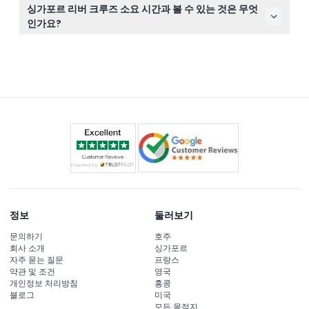
운영 시간은 부두별로 다릅니다: 클락 키는 평일 오전 11시
싱가포르 리버 크루즈 소요 시간과 볼 수 있는 것은 무엇
부터 오후 10시까지 운영하며 주말에는 더 일찍 시작합니
인가요?
다; 베이프런트 사우스는 매일 오전 10시 30분부터 오후 9
크루즈는 약 40분간 진행되며, 마리나 베이 샌즈, 머라이언
시까지, 클리포드 피어는 오후 1시부터 오후 10시까지 운영
파크, 보트 키, 클락 키 등 상징적인 명소들을 지나갑니다.
됩니다. 예약 시 시간은 변동될 수 있으니 반드시 확인하세
전통 범 보트에서 편안하게 앉아 흥미로운 오디오 해설을
요.
즐길 수 있습니다.
정보
둘러보기
문의하기
호주
회사 소개
싱가포르
자주 묻는 질문
프랑스
약관 및 조건
영국
개인정보 처리방침
홍콩
블로그
미국
모든 목적지