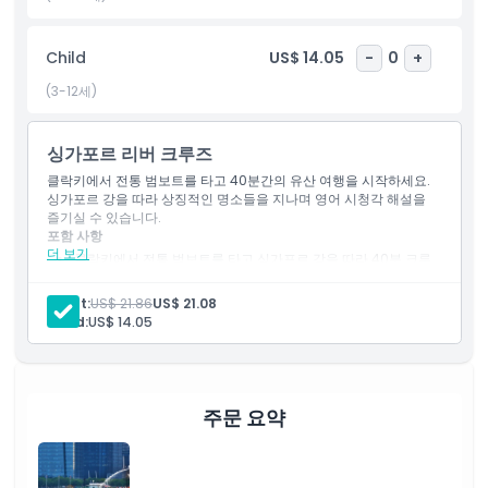
Child
US$ 14.05
-
0
+
포함 사항
(3-12세)
아동 성인 정책
싱가포르 리버 크루즈
클락키에서 전통 범보트를 타고 40분간의 유산 여행을 시작하세요.
포함되지 않는 사항
싱가포르 강을 따라 상징적인 명소들을 지나며 영어 시청각 해설을
즐기실 수 있습니다.
포함 사항
운영 시간
더 보기
클락키에서 전통 범보트를 타고 싱가포르 강을 따라 40분 크루
즈를 즐기세요
영어 오디오 비주얼 해설과 함께 아이코닉한 강변 풍경을 감상하
Adult:
US$ 21.86
US$ 21.08
알아야 할 사항
세요
Child:
US$ 14.05
탑승 가이드 및 편안한 좌석 포함
위치
주문 요약
교환 방법