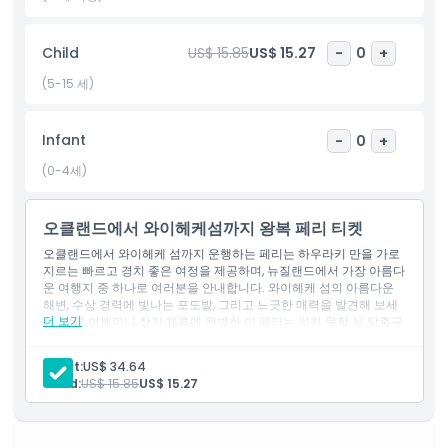
하이킹, 자전거 타기 또는 조용한 자연미를 만끽하는 활동을 즐길 수
있습니다. 가족, 커플, 솔로 여행객 모두에게 적합한 오클랜드에서 와
이헤케 섬까지 페리는 뉴질랜드에서 가장 매력적인 목적지 중 하나
Child
US$ 15.85
US$ 15.27
-
0
+
를 발견하는 편리하고 즐거운 방법입니다.
(5-15 세)
하이라이트
Infant
-
0
+
(0-4세)
포함 사항
오클랜드에서 와이헤케섬까지 왕복 페리 티켓
아동 성인 정책
오클랜드에서 와이헤케 섬까지 운행하는 페리는 하우라키 만을 가로
지르는 빠르고 경치 좋은 여정을 제공하며, 뉴질랜드에서 가장 아름다
운 여행지 중 하나로 여러분을 안내합니다. 와이헤케 섬의 아름다운
해변, 수상 경력에 빛나는 포도밭, 그리고 느긋한 매력을 발견해 보세
포함되지 않는 사항
더 보기
요. 당일 여행이나 장기 체류에 완벽한 이 페리는 잊지 못할 섬 탈출구
입니다.
포함 사항
운영 시간
Adult:
US$ 34.64
왕복 교통권
Child:
US$ 15.85
US$ 15.27
알아야 할 사항