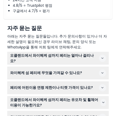
24시간 고객 지원
4.8/5 ⭐ Trustpilot 평점
구글에서 4.7/5 ⭐ 평가
자주 묻는 질문
아래는 자주 묻는 질문들입니다. 추가 문의사항이 있거나 더 자
세한 설명이 필요하신 경우 라이브 채팅, 문의 양식 또는
WhatsApp을 통해 저희 팀에게 연락해주세요.
오클랜드에서 와이헤케 섬까지 페리는 얼마나 걸리나
요?
오클랜드 시티와 와이헤케 섬 간의 페리 탑승 시간은 약 40
와이헤케 섬 페리에 무엇을 가져갈 수 있나요?
분이며, 하우라키 만을 가로지르는 아름다운 경치를 감상할
수 있습니다.
사람당 표준 크기의 수하물 1개와 핸드백 1개를 가져갈 수
페리에 어린이용 연령 제한이나 티켓 가격이 있나요?
있지만, 초과 크기 또는 추가 수하물에는 별도의 요금이 부
과되며, 이는 운영자에게 직접 지불해야 합니다.
0~4세 어린이는 요금을 지불하는 성인과 동반 시 무료로
오클랜드에서 와이헤케 섬까지 페리는 유모차 및 휠체어
탑승할 수 있으며, 5~15세 어린이용 티켓도 구입 가능합니
이용이 가능한가요?
다. 성인은 16세 이상입니다.
네, 페리는 유모차와 휠체어 모두 이용 가능하도록 설계되