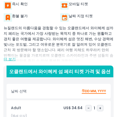
즉시 확인
모바일 티켓
환불 불가
날짜 지정 티켓
뉴질랜드의 아름다움을 경험할 수 있는 오클랜드에서 와이헤케 섬까
지 페리는 국가에서 가장 사랑받는 목적지 중 하나로 가는 원활하고
경치 좋은 여행을 제공합니다. 와이헤케 섬은 멋진 해변, 수상 경력에
빛나는 포도밭, 그리고 여유로운 분위기로 잘 알려져 있어 오클랜드
근처 꼭 방문해야 할 명소입니다. 페리 여행 자체도 하우라키 만의
반짝이는 물결을 가로지르며 오클랜드 스카이라인과 주변 섬들의 숨
더 보기
막히는 전망을 즐길 수 있어 특별한 경험입니다.
오클랜드에서 와이헤케 섬까지 페리는 이 섬 낙원에 빠르고 편안하
오클랜드에서 와이헤케 섬 페리 티켓 가격 및 옵션
게 도착할 수 있는 방법으로, 당일 치기 또는 장기 체류에 이상적입
니다. 페리 서비스는 자주 운행되어 여행 계획에 유연성을 제공합니
다. 와이헤케의 유명 와이너리를 탐험하거나 맛있는 현지 요리를 즐
날짜 선택
DD MM, YYYY
기거나, 깨끗한 해변에서 휴식을 취하든, 이 페리는 잊지 못할 모험으
로 가는 관문입니다.
Adult
US$ 34.64
-
1
+
페리는 활기찬 도심에 위치한 오클랜드 페리 터미널에서 출발하여
이 놀라운 경험에 쉽게 접근할 수 있습니다. 와이헤케 섬에 도착하면
(16세 이상)