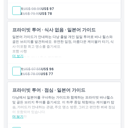
입장권: 선월드 바나힐
입장권: 골든 브릿지
Adult:
US$ 98.99
US$ 97
입장권: 프렌치 빌리지
Child:
US$ 79.19
US$ 78
입장권: 판타지 파크
한국어 구사 가이드
점심
프라이빗 투어 · 식사 없음 · 일본어 가이드
호텔 왕복 교통편
만남 장소 왕복 교통편
일본어 가이드가 안내하는 다낭 출발 개인 일일 투어로 바나 힐스와
교통편
골든 브리지를 발견하세요. 유연한 일정, 아름다운 케이블카 타기, 식
사 미포함 최고 명소를 즐기세요.
포함 사항
더 보기
입장권: 바 나 힐스 케이블카
입장권: 선월드 바 나 힐스
입장권: 골든 브릿지
Adult:
US$ 97.55
US$ 96
입장권: 프렌치 빌리지
Child:
US$ 78.05
US$ 77
입장권: 판타지 파크
일본어 가이드
호텔 왕복 교통편
프라이빗 투어 · 점심 · 일본어 가이드
만남 장소 왕복 교통편
교통편
다낭에서 일본어를 구사하는 가이드와 함께하는 프라이빗 바나힐스
및 골든 브리지 투어를 즐기세요. 이 하루 종일 체험에는 케이블카 탑
승, 가이드가 안내하는 관광, 주요 명소 방문, 그리고 편안한 뷔페 점심
이 포함되어 있습니다.
더 보기
포함 사항
입장권: 바나힐 케이블카
입장권: 선월드 바나힐