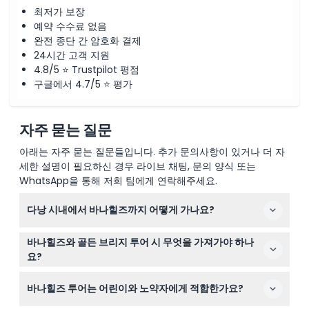
최저가 보장
예약 수수료 없음
완전 종단 간 암호화 결제
24시간 고객 지원
4.8/5 ⭐ Trustpilot 평점
구글에서 4.7/5 ⭐ 평가
자주 묻는 질문
아래는 자주 묻는 질문들입니다. 추가 문의사항이 있거나 더 자
세한 설명이 필요하신 경우 라이브 채팅, 문의 양식 또는
WhatsApp을 통해 저희 팀에게 연락해주세요.
다낭 시내에서 바나힐즈까지 어떻게 가나요?
이 투어에는 다낭 내 일부 호텔 또는 집합 지점에서 왕복 교
바나힐즈와 골든 브리지 투어 시 무엇을 가져가야 하나
통편이 포함되어 있어 바나힐즈에 편리하게 도착할 수 있습
요?
니다.
햇빛으로부터 보호할 수 있도록 자외선 차단제, 선글라스,
바나힐즈 투어는 어린이와 노약자에게 적합한가요?
모자를 꼭 챙기고, 관광지를 걸을 편한 신발도 준비하세요.