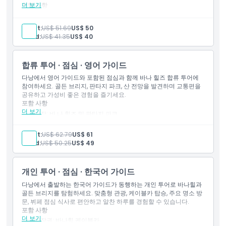
더 보기
포함 사항
입장권: 바나 힐즈 및 판타지 파크
영어 / 베트남어 구사 가이드
Adult:
US$ 51.69
US$ 50
케이블카 티켓
Child:
US$ 41.35
US$ 40
다낭 시내 중심부 왕복 교통편 (선택 사항)
합류 투어 · 점심 · 영어 가이드
다낭에서 영어 가이드와 포함된 점심과 함께 바나 힐즈 합류 투어에
참여하세요. 골든 브리지, 판타지 파크, 산 전망을 발견하며 교통편을
공유하고 가성비 좋은 경험을 즐기세요.
포함 사항
더 보기
입장: 바 나 힐즈 및 판타지 파크
영어 / 베트남어 구사 가이드
점심
Adult:
US$ 62.79
US$ 61
케이블카 티켓
Child:
US$ 50.25
US$ 49
다낭 시내 중심부 왕복 교통편 (선택 사항)
개인 투어 · 점심 · 한국어 가이드
다낭에서 출발하는 한국어 가이드가 동행하는 개인 투어로 바나힐과
골든 브리지를 탐험하세요. 맞춤형 관광, 케이블카 탑승, 주요 명소 방
문, 뷔페 점심 식사로 편안하고 알찬 하루를 경험할 수 있습니다.
포함 사항
더 보기
입장권: 바나힐 케이블카