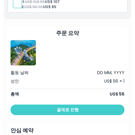
Adult:
US$ 108.65
US$ 107
입장권: 골든 브리지
Child:
US$ 86.95
US$ 85
입장권: 프렌치 빌리지
입장권: 판타지 파크
일본어 가이드
점심
호텔 왕복 교통편
주문 요약
미팅 장소 왕복 교통편
교통편
활동 날짜
DD MM, YYYY
성인
US$ 56 × 1
총액
US$ 56
결제로 진행
안심 예약