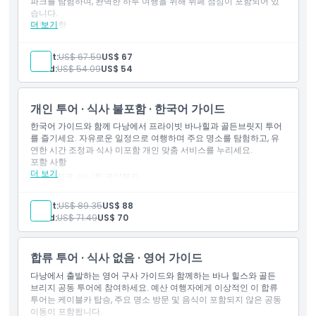
파크를 탐험하며, 완벽한 하루 여행을 위해 뷔페 점심이 포함되어 있
습니다.
더 보기
포함 사항
복장 규정
입장권: 바나힐 케이블카
입장권: 선월드 바나힐
Adult:
US$ 67.59
US$ 67
입장권: 골든 브리지
Child:
US$ 54.09
US$ 54
취소 정책
입장권: 프렌치 빌리지
입장권: 판타지 파크
영어/베트남어 구사 가이드
개인 투어 · 식사 불포함 · 한국어 가이드
점심
호텔 왕복 픽업 및 드롭 서비스
한국어 가이드와 함께 다낭에서 프라이빗 바나힐과 골든브릿지 투어
만남 장소 왕복 픽업 및 드롭 서비스
를 즐기세요. 자유로운 일정으로 여행하며 주요 명소를 탐험하고, 유
교통편
연한 시간 조정과 식사 미포함 개인 맞춤 서비스를 누리세요.
포함 사항
더 보기
입장권: 바나힐 케이블카
입장권: 선월드 바나힐
입장권: 골든 브릿지
Adult:
US$ 89.35
US$ 88
입장권: 프렌치 빌리지
Child:
US$ 71.49
US$ 70
입장권: 판타지 파크
한국어 가이드
호텔 왕복 교통편
합류 투어 · 식사 없음 · 영어 가이드
만남 장소 왕복 교통편
교통편
다낭에서 출발하는 영어 구사 가이드와 함께하는 바나 힐스와 골든
브리지 공동 투어에 참여하세요. 예산 여행자에게 이상적인 이 합류
투어는 케이블카 탑승, 주요 명소 방문 및 음식이 포함되지 않은 공동
이동이 포함됩니다.