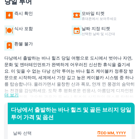
당일 투어
즉시 확인
모바일 티켓
휴대폰에서 보여주세요
식사 포함
날짜 지정 티켓
선택한 날짜 및 시간대
환불 불가
다낭에서 출발하는 바나 힐즈 당일 여행으로 도시에서 벗어나 자연,
문화 및 엔터테인먼트가 완벽하게 어우러진 신선한 휴식을 즐기세
요. 이 잊을 수 없는 다낭 산악 투어는 바나 힐즈 케이블카 정류장 방
문으로 시작하며, 세계에서 가장 길고 높은 케이블카 시스템 중 하나
를 탑승합니다. 올라가면서 울창한 산과 폭포, 안개 낀 풍경의 숨막히
는 전경을 감상하세요. 도착 후 평화로운 린응사, 아름답게 디자인된
더 보기
록우옌 정원, 고요한 관음각 등 바나 힐즈의 상징적인 명소를 탐험하
세요. 데베이 역으로 이동해 베트남 최대 실내 놀이공원 중 하나인
다낭에서 출발하는 바나 힐즈 및 골든 브리지 당일
판타지 파크에서 신나는 오전 시간을 보내고, 다양한 게임과 가족 친
투어 가격 및 옵션
화적인 활동을 즐기세요. 식욕을 돋운 후 바나 힐즈에서 현지 및 세
계 각국의 요리를 제공하는 맛있는 뷔페 점심을 즐기세요. 오후에는
매력적인 원숭이 정원을 방문하고 베트남 중부 최고봉인 신산(神山)
날짜 선택
DD MM, YYYY
에서 모험을 마무리한 후 편안히 다낭으로 돌아갑니다. 이 바나 힐즈