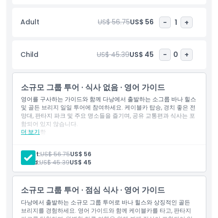
투어는 경치 좋은 전망, 신선한 산 공기, 잊지 못할 베트남 경험을 원
하는 여행자에게 이상적입니다.
Adult
US$ 56.75
US$ 56
-
1
+
하이라이트
Child
US$ 45.39
US$ 45
-
0
+
포함 사항
소규모 그룹 투어 · 식사 없음 · 영어 가이드
영어를 구사하는 가이드와 함께 다낭에서 출발하는 소그룹 바나 힐스
아동 성인 정책
및 골든 브리지 일일 투어에 참여하세요. 케이블카 탑승, 경치 좋은 전
망대, 판타지 파크 및 주요 명소들을 즐기며, 공유 교통편과 식사는 포
함되어 있지 않습니다.
포함되지 않는 사항
더 보기
포함 사항
입장: 바나 힐스 케이블카
입장: 선월드 바나 힐스
Adult:
US$ 56.75
US$ 56
적합하지 않은 대상
입장: 골든 브리지
Child:
US$ 45.39
US$ 45
입장: 프렌치 빌리지
입장: 판타지 파크
영어/베트남어 구사 가이드
알아야 할 사항
소규모 그룹 투어 · 점심 식사 · 영어 가이드
호텔 왕복 교통편
만남 장소 왕복 교통편
다낭에서 출발하는 소규모 그룹 투어로 바나 힐스와 상징적인 골든
교통편
브리지를 경험하세요. 영어 가이드와 함께 케이블카를 타고, 판타지
위치