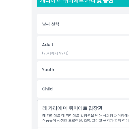
캐리어 데 뤼미에르 가격 및 옵션
하이라이트
날짜 선택
포함 사항
Adult
아동 성인 정책
(26세에서 99세)
포함되지 않는 사항
Youth
적합하지 않은 대상
Child
운영 시간
레 카리에 데 뤼미에르 입장권
레 카리에르 데 뤼미에르 입장권을 받아 석회암 채석장에서
알아야 할 사항
작품들이 생생한 프로젝션, 조명, 그리고 음악과 함께 여