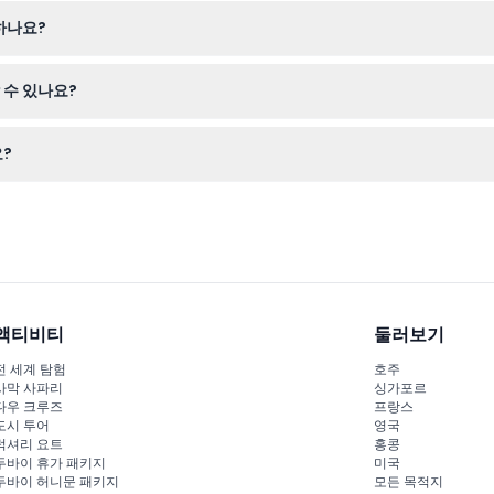
차량에 두고 오시기 바랍니다. 서비스 동물(유효한 신분증 소지자 제외)
하나요?
편안하게 여러 겹으로 따뜻하게 입으시길 권장합니다.
 수 있나요?
 거대한 채석장 벽과 바닥, 천장에 디지털 프로젝션으로 투사되며 음악과
?
약 시 방문 날짜와 시간을 신중히 선택하시기 바랍니다.
액티비티
둘러보기
전 세계 탐험
호주
사막 사파리
싱가포르
다우 크루즈
프랑스
도시 투어
영국
럭셔리 요트
홍콩
두바이 휴가 패키지
미국
두바이 허니문 패키지
모든 목적지