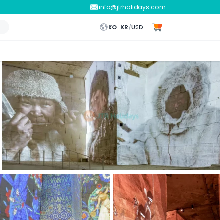
info@jtrholidays.com
KO-KR
/
USD