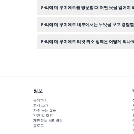
장소 내에 수하물 보관소가 없으므로 짐은 숙소나 
카리예 데 루미에르를 방문할 때 어떤 옷을 입어야 
채석장은 약 14~16도 정도로 서늘하니 방문 시 
카리예 데 루미에르 내부에서는 무엇을 보고 경험할
반 고흐와 칸딘스키 같은 유명 예술가들의 작품이
카리예 데 루미에르 티켓 취소 정책은 어떻게 되나요
수 있어 놀라운 감각적 여정을 선사합니다.
티켓은 환불 불가하며 취소할 수 없으니 온라인 예
정보
문의하기
회사 소개
자주 묻는 질문
약관 및 조건
개인정보 처리방침
블로그