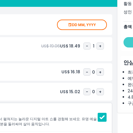
활동
성인
DD MM, YYYY
총액
US$ 19.06
US$ 18.49
-
1
+
안심
US$ 16.18
-
0
+
최
예
완
2
US$ 15.02
-
0
+
4.
구
 펼쳐지는 놀라운 디지털 아트 쇼를 경험해 보세요. 유명 예술
러분을 둘러싸며 살아 움직입니다.