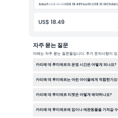
위치
Adult:
US$ 19.06
US$ 18.49
Youth:
US$ 16.18
Child:
복장 규정
US$ 18.49
취소 정책
자주 묻는 질문
아래는 자주 묻는 질문들입니다. 추가 문의사항이 있거
카리예 데 루미에르의 운영 시간은 어떻게 되나요?
카리예 데 루미에르는 매일 운영되며 월별로 시간이
카리예 데 루미에르는 어린 아이들에게 적합한가요
가능 여부는 이 웹사이트에서 온라인 예약 시 확인할
0세에서 6세 어린이는 무료 입장 가능하지만 2세
카리예 데 루미에르 티켓은 어떻게 예약하나요?
이 웹사이트에서 온라인으로 쉽게 티켓을 예약할 수
카리예 데 루미에르에 짐이나 애완동물을 가져갈 수
다.