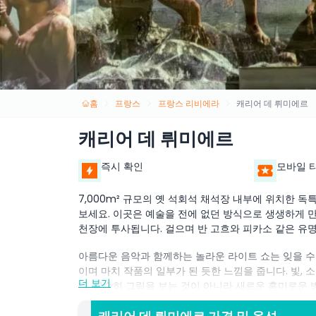
홈
프랑스
프랑스 리비에라
캐리어 데 뤼미에르
캐리어 데 뤼미에르
즉시 확인
모바일 
7,000m² 규모의 옛 석회석 채석장 내부에 위치한 
보세요. 이곳은 예술을 전에 없던 방식으로 생생하게 만
천장에 투사됩니다. 걸으며 반 고흐와 피카소 같은 유명
아름다운 음악과 함께하는 놀라운 라이트 쇼는 잊을 수
이며 마치 작품의 일부가 된 듯한 느낌을 줍니다. 빛,
더 보기
다. 단순히 그림을 보는 것이 아니라 새로운 흥미로운 
술을 사랑하고 역사상 위대한 작품들과 연결되고 싶은 
듯한 마법 같은 예술과 기술의 융합을 만들어냅니다.