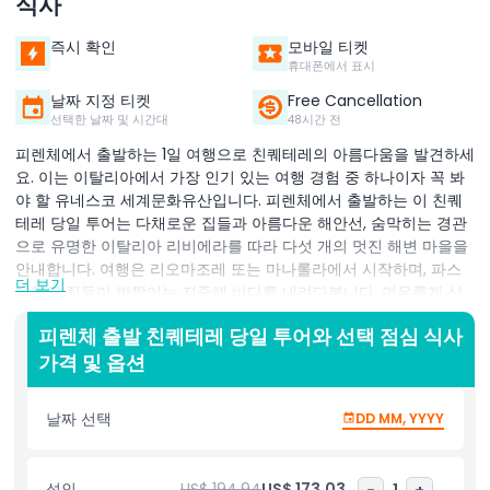
식사
즉시 확인
모바일 티켓
휴대폰에서 표시
날짜 지정 티켓
Free Cancellation
선택한 날짜 및 시간대
48시간 전
피렌체에서 출발하는 1일 여행으로 친퀘테레의 아름다움을 발견하세
요. 이는 이탈리아에서 가장 인기 있는 여행 경험 중 하나이자 꼭 봐
야 할 유네스코 세계문화유산입니다. 피렌체에서 출발하는 이 친퀘
테레 당일 투어는 다채로운 집들과 아름다운 해안선, 숨막히는 경관
으로 유명한 이탈리아 리비에라를 따라 다섯 개의 멋진 해변 마을을
안내합니다. 여행은 리오마조레 또는 마나롤라에서 시작하며, 파스
더 보기
텔톤의 집들이 반짝이는 지중해 바다를 내려다봅니다. 여유롭게 산
책하며 사진을 찍고 이 상징적인 마을들의 매력을 흠뻑 느껴보세요.
피렌체 출발 친퀘테레 당일 투어와 선택 점심 식사
다음으로 친퀘테레에서 가장 그림 같은 마을로 자주 꼽히는 베르나
가격 및 옵션
차를 방문하고, 해안선을 잊을 수 없는 경치로 감상할 수 있는 경치
좋은 보트 타기를 체험하세요. 이어 몬테로소 알 마레, 가장 큰 마을
로 이동해 해변에서 휴식을 취하거나 수영을 하거나 현지 상점과 카
날짜 선택
DD MM, YYYY
페를 탐방하는 자유 시간을 갖습니다. 업그레이드를 선택하시면 현
지의 맛을 살린 전통 이탈리아 점심 식사를 즐기실 수 있습니다. 친
퀘테레 투어는 편안한 버스 타고 피렌체로 돌아가면서 마무리됩니
성인
US$ 194.94
US$ 173.03
-
1
+