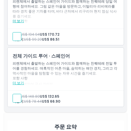
피렌체에서 출발하는 스페인어 가이드와 함께하는 친퀘테레 당일 여
에어컨이 설치된 코치로 이동
행에 참여하세요. 그림 같은 마을을 방문하고, 이탈리아 리비에라를
따라 경치 좋은 기차를 타며, 바다 근처에서 리구리아 현지 점심 식사
를 즐기세요.
더 보기
포함 사항
스페인어 구사 직원
스페인어 구사 가이드
성인:
US$ 194.94
US$ 170.72
점심
어린이:
US$ 99.20
US$ 86.51
만남 장소 왕복 교통편
기차 티켓
Wi-Fi가 탑재된 에어컨 코치로 이동
전체 가이드 투어 · 스페인어
보트 투어 (날씨 허락 시)
바다 전망이 있는 멋진 레스토랑에서 음료가 포함된 점심
피렌체에서 출발하는 스페인어 가이드와 함께하는 친퀘테레 전일 투
어를 경험하세요. 매혹적인 어촌 마을, 숨막히는 해안 경치, 그리고 각
역사적인 마을을 탐험할 수 있는 자유 시간을 즐기세요.
포함 사항
더 보기
스페인어 구사 가이드
스페인어 구사 직원
만남 장소 왕복 교통편
성인:
US$ 148.80
US$ 132.65
기차 티켓
어린이:
US$ 78.44
US$ 66.90
Wi-Fi가 탑재된 에어컨 코치버스 교통편
보트 투어(날씨 허락 시)
포함되지 않음
주문 요약