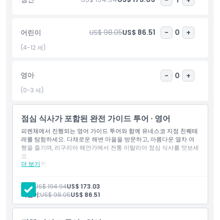
다. 이 피렌체에서 친퀘테레까지의 여행은 모험과 휴식, 그리고 잊을
수 없는 해안 경치를 원하는 여행객에게 완벽한 코스입니다.
어린이
US$ 98.05
US$ 86.51
-
0
+
하이라이트
(4-12 세)
포함 사항
영아
-
0
+
(0-3 세)
아동 성인 정책
점심 식사가 포함된 완전 가이드 투어 · 영어
포함되지 않는 사항
피렌체에서 진행되는 영어 가이드 투어와 함께 유네스코 지정 친퀘테
레를 탐험하세요. 다채로운 해변 마을을 방문하고, 아름다운 열차 여
행을 즐기며, 리구리아 해안가에서 전통 이탈리아 점심 식사를 맛보세
알아야 할 사항
요.
더 보기
포함 사항
영어 구사 직원
위치
영어 구사 가이드
성인:
US$ 194.94
US$ 173.03
점심 식사
어린이:
US$ 98.05
US$ 86.51
만나는 장소 왕복 교통편
복장 규정
기차 티켓
Wi-Fi가 탑재된 에어컨 코치 버스 교통편