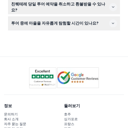
왕복 교통, 마을 간 기차 티켓, 날씨가 허락하면 보트 탑승,
친퀘테레 당일 투어 예약을 취소하고 환불받을 수 있나
영어 구사 가이드, 그리고 바닷가 식당에서 음료가 포함된
요?
선택적 점심이 포함됩니다.
네, 투어 날짜 48시간 전까지 무료로 취소할 수 있지만, 48
투어 중에 마을을 자유롭게 탐험할 시간이 있나요?
시간 이내 또는 이후에 취소할 경우 환불되지 않습니다. 은
행 송금 수수료가 부과될 수 있습니다.
네, 투어 중에는 마나롤라, 베르나짜, 몬테로소 같은 마을을
자유롭게 탐험하며 다채로운 풍경과 매력적인 골목길을 즐
길 수 있는 시간이 제공됩니다.
정보
둘러보기
문의하기
호주
회사 소개
싱가포르
자주 묻는 질문
프랑스