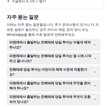
구글에서 4.7/5 ⭐ 평가
자주 묻는 질문
아래는 자주 묻는 질문들입니다. 추가 문의사항이 있거나 더 자
세한 설명이 필요하신 경우 라이브 채팅, 문의 양식 또는
WhatsApp을 통해 저희 팀에게 연락해주세요.
피렌체에서 출발하는 친퀘테레 당일 투어는 어떻게 예약
하나요?
이 웹사이트에서 선호하는 날짜와 선택 가능한 옵션(예: 점
피렌체에서 출발하는 친퀘테레 당일 투어는 몇 시에 시작
심 포함)을 선택하여 친퀘테레 당일 투어를 쉽게 온라인으
하고 끝나나요?
로 예약할 수 있습니다.
투어는 보통 오전 7시경 피렌체에서 출발하며 약 12~13시간
친퀘테레 당일 투어는 어린이와 체력 수준에 적합한가
동안 진행되어 저녁에 돌아옵니다. 정확한 출발 시간은 예
요?
약 시 확인해 주세요. (변동 가능 — 예약 시 반드시 확인 필
0~3세 어린이는 투어에 무료로 참여할 수 있지만, 투어는
수)
피렌체에서 출발하는 친퀘테레 당일 투어에 무엇을 준비
많은 걷기와 계단 이용이 포함되어 있어 적당한 체력이 권
해야 하나요?
장됩니다.
걷기 편한 신발을 신고 날씨에 맞게 옷을 입으세요. 자외선
피렌체에서 출발하는 친퀘테레 당일 투어에 무엇이 포함
차단제, 모자, 그리고 하루 종일 상쾌함을 유지할 수 있도록
되어 있나요?
물 한 병을 꼭 챙기세요.