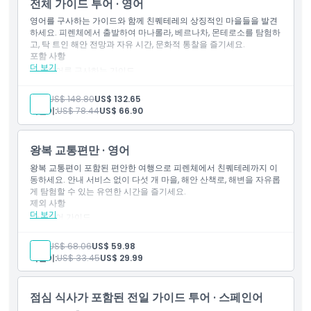
전체 가이드 투어 · 영어
보트 투어 (날씨 허락 시)
바다 전망의 멋진 레스토랑에서 음료가 포함된 점심 식사
취소 정책
영어를 구사하는 가이드와 함께 친퀘테레의 상징적인 마을들을 발견
하세요. 피렌체에서 출발하여 마나롤라, 베르나차, 몬테로소를 탐험하
고, 탁 트인 해안 전망과 자유 시간, 문화적 통찰을 즐기세요.
포함 사항
더 보기
영어를 구사하는 가이드
영어를 구사하는 직원
만나는 장소까지 왕복 교통편
성인:
US$ 148.80
US$ 132.65
기차 티켓
어린이:
US$ 78.44
US$ 66.90
Wi-Fi가 탑재된 에어컨 코치 버스 운송
보트 투어 (날씨에 따라 달라질 수 있음)
왕복 교통편만 · 영어
왕복 교통편이 포함된 편안한 여행으로 피렌체에서 친퀘테레까지 이
동하세요. 안내 서비스 없이 다섯 개 마을, 해안 산책로, 해변을 자유롭
게 탐험할 수 있는 유연한 시간을 즐기세요.
제외 사항
더 보기
투어 가이드
호텔 픽업 및 하차
식사 및 음료
성인:
US$ 68.06
US$ 59.98
기타 개인 비용
어린이:
US$ 33.45
US$ 29.99
레반토/라 스페치아에서 친퀘테레까지의 기차 표
포함 사항
영어를 구사하는 직원
점심 식사가 포함된 전일 가이드 투어 · 스페인어
만남 장소까지 왕복 교통편