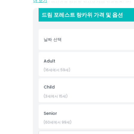
더 보기
창의적인 방식으로 랑카위 전설에 대해 가르쳐줍니다. 가
랑카위에서 마법 같고 잊지 못할 무언가를 찾는 사람들
드림 포레스트 랑카위 가격 및 옵션
하이라이트
날짜 선택
포함 사항
Adult
아동 성인 정책
(16세에서 59세)
포함되지 않는 사항
Child
(3세에서 15세)
적합하지 않은 대상
Senior
운영 시간
(60세에서 99세)
알아야 할 사항