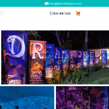
info@jtrholidays.com
KO-KR
/
USD