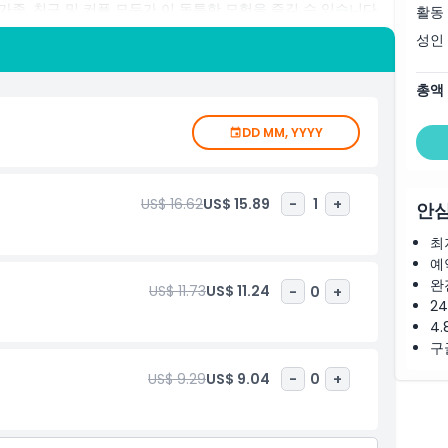
족, 친구 및 커플 모두가 이 독특한 모험을 즐길 수 있습니다.
활동
에게 꼭 방문해야 할 명소입니다.
성인
총액
DD MM, YYYY
US$ 16.62
US$ 15.89
-
1
+
안심
최
예
완
US$ 11.73
US$ 11.24
-
0
+
2
4.
구
US$ 9.29
US$ 9.04
-
0
+