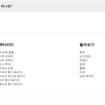
니 방문 전에 미리 준비하세요.
 되나요?
지 운영하며, 공휴일과 학교 휴일을 제외한 매주 수요일은 휴무입니다(변
액티비티
둘러보기
전 세계 탐험
호주
사막 사파리
싱가포르
다우 크루즈
프랑스
도시 투어
영국
럭셔리 요트
홍콩
두바이 휴가 패키지
미국
두바이 허니문 패키지
모든 목적지
터키 휴가 패키지
몰디브 휴가 패키지