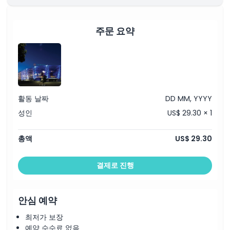
가는 방법
주문 요약
교환 방법
복장 규정
활동 날짜
DD MM, YYYY
성인
US$ 29.30 × 1
취소 정책
총액
US$ 29.30
결제로 진행
안심 예약
최저가 보장
예약 수수료 없음