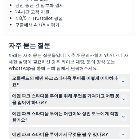
완전 종단 간 암호화 결제
24시간 고객 지원
4.8/5 ⭐ Trustpilot 평점
구글에서 4.7/5 ⭐ 평가
자주 묻는 질문
아래는 자주 묻는 질문들입니다. 추가 문의사항이 있거나 더 자
세한 설명이 필요하신 경우 라이브 채팅, 문의 양식 또는
WhatsApp을 통해 저희 팀에게 연락해주세요.
오클랜드의 에덴 파크 스타디움 투어를 어떻게 예약하나
요?
이 웹사이트에서 간편하게 90분 가이드 투어를 온라인으로
에덴 파크 스타디움 투어를 위해 무엇을 가져가고 어떤 옷
예약할 수 있습니다. 원하는 날짜를 선택하면 예약 과정에
을 입어야 하나요?
서 이용 가능 여부가 표시됩니다.
편안한 워킹화를 신고, 투어의 일부가 야외이므로 태양으로
에덴 파크 스타디움 투어는 어린이와 성인 모두에게 적합
부터 보호할 선글라스나 모자를 챙기세요.
한가요?
네, 이 투어는 13세 이상 성인과 0세부터 12세까지 어린이를
에덴 파크 스타디움 투어에서 무엇을 볼 수 있나요?
모두 환영하여 가족 친화적인 활동으로 좋습니다.