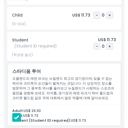
경기 관람이든 비하인드 신 투어이든, 에덴 파크는 뉴질랜드의 럭비
와 크리켓에 대한 열정을 더 깊이 이해할 수 있게 해줍니다.
Child
US$ 11.73
-
0
+
(0-12세)
하이라이트
US$ 11.73
Student
포함 사항
(Student ID required)
-
0
+
(학생증 필요)
아동 성인 정책
스타디움 투어
포함되지 않는 사항
오클랜드의 에덴 파크는 뉴질랜드 최고의 경기장이며, 잊을 수 없는
럭비와 크리켓의 순간들이 펼쳐지는 곳입니다. 이 상징적인 장소를
방문하여 그 풍부한 역사를 둘러보고 뉴질랜드가 사랑하는 스포츠의
열정을 경험해 보세요. 라커룸, 경기장과 에덴 파크가 럭비 월드컵과
운영 시간
크리켓 월드컵 같은 국제 대회에서 맡은 역할에 대해 알아보세요.
알아야 할 사항
Adult:
US$ 29.30
Child:
US$ 11.73
Student (Student ID required):
US$ 11.73
위치