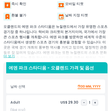
즉시 확인
모바일 티켓
환불 불가
날짜 지정 티켓
오클랜드의 에덴 파크 스타디움은 뉴질랜드에서 가장 유명한 스포츠
경기장 중 하나입니다. 럭비와 크리켓의 본거지이며, 국가에서 가장
큰 스포츠 행사를 개최합니다. 에덴 파크를 방문하면 세계적 수준의
스타디움에서 생생한 스포츠 경기의 흥분을 경험할 수 있습니다. 이
곳은 국제 경기 개최의 풍부한 역사를 가지고 있으며, 열정적인 관중
들로 잘 알려져 있습니다. 에덴 파크는 또한 뉴질랜드의 스포츠 문화
더 보기
를 배울 수 있는 좋은 장소입니다. 스타디움은 관중석, 탈의실, 그리
고 경기장 자체를 탐험할 수 있는 가이드 투어를 제공합니다. 이곳에
에덴 파크 스타디움 - 오클랜드 가격 및 옵션
서 뛰었던 럭비와 크리켓의 전설들에 대해서도 배울 수 있습니다. 에
덴 파크 방문은 뉴질랜드에서 스포츠가 왜 중요한 정체성의 일부인
지 이해할 수 있는 독특한 기회를 제공합니다. 스포츠 팬이든 단순히
오클랜드를 탐험하려는 사람이든, 에덴 파크는 꼭 방문해야 할 곳입
날짜 선택
DD MM, YYYY
니다.
에덴 파크에서 전설적인 선수들이 큰 경기를 준비하는 탈의실 안으
Adult
US$ 29.30
-
1
+
로 들어가 보세요. 수많은 흥미진진한 경기가 펼쳐졌던 경기장은 생
생한 스포츠 이벤트의 긴장감을 상상할 수 있는 기회를 제공합니다.
(13세 이상)