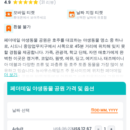
4.9
(31 리뷰)
모바일 티켓
날짜 지정 티켓
휴대폰에서 보여주세요
선택한 날짜에 유효함
환불 불가
페더데일 야생동물 공원은 호주를 대표하는 야생동물 명소 중 하나
로, 시드니 중앙업무지구에서 서쪽으로 45분 거리에 위치해 잊지 못
할 경험을 제공합니다. 가족, 관광객, 학교 단체, 자연 애호가에게 완
벽한 이곳은 캥거루, 코알라, 웜뱃, 에뮤, 딩고, 에키드나, 태즈메이니
아 데블과 다양한 조류 및 파충류 등 호주 토종 동물을 가장 많이 보
유하고 있습니다. 뉴사우스웨일즈 주 둔사이드에 위치한 페더데일
더 보기
야생동물 공원은 방문객들에게 안전하고 상호작용적이며 교육적인
환경에서 호주 야생동물을 직접 만질 수 있는 독특한 기회를 제공합
페더데일 야생동물 공원 가격 및 옵션
니다. 친근한 캥거루와 왈라비에게 직접 먹이를 주고, 코알라 옆에서
기억에 남을 사진을 찍으며, 호주의 대표 종들의 자연 서식지를 재현
한 정교한 전시물을 탐험해 보세요. 이 상을 수상한 야생동물 공원은
보존, 동물 복지, 대중 교육에 중점을 둔 것으로 알려져 있습니다. 페
날짜 선택
DD MM, YYYY
더데일은 번식 프로그램과 보존 파트너십을 통해 멸종 위기 토종 종
보호에 적극적으로 참여합니다. 또한 호주의 독특한 생태계에 대해
더 깊이 이해하고자 하는 이들을 위해 다양한 교육 강연, 야생동물
Adult
US$ 36.22
US$ 12.67
-
1
+