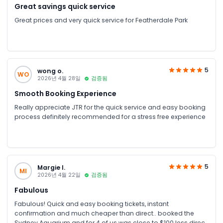
Great savings quick service
Great prices and very quick service for Featherdale Park
5
wong o.
WO
2026년 4월 28일
검증됨
Smooth Booking Experience
Really appreciate JTR for the quick service and easy booking
process definitely recommended for a stress free experience
5
Margie I.
MI
2026년 4월 22일
검증됨
Fabulous
Fabulous! Quick and easy booking tickets, instant
confirmation and much cheaper than direct.. booked the
Sydney Aquarium and for 4 of us was close to $100 less direct