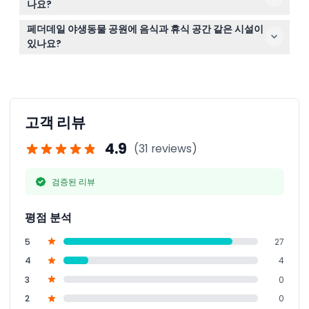
나요?
편안한 워킹화, 모자, 자외선 차단제, 물을 준비하시면 방문
페더데일 야생동물 공원에 음식과 휴식 공간 같은 시설이
내내 쾌적하게 지내실 수 있습니다. 야생동물과의 만남을
있나요?
사진으로 남기기 위한 카메라도 환영합니다!
네, 공원 내에는 피크닉 공간과 간식 및 식사를 위한 카페,
기념품을 구매할 수 있는 선물 가게가 마련되어 있어 즐거
운 방문을 도와드립니다.
고객 리뷰
4.9
(31 reviews)
검증된 리뷰
평점 분석
5
27
4
4
3
0
2
0