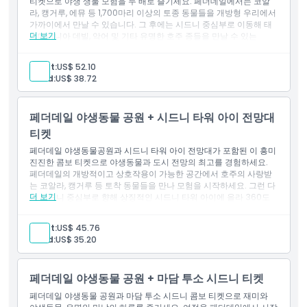
티켓으로 야생 생물 모험을 두 배로 즐기세요. 페더데일에서는 코알
운영 시간
라, 캥거루, 에뮤 등 1,700마리 이상의 토종 동물들을 개방형 우리에서
가까이에서 만날 수 있습니다. 그 후에는 시드니 중심부로 이동해 태
더 보기
즈메이니아 데빌, 악어 및 기타 유명한 호주 종들을 만날 수 있는
알아야 할 사항
WILD LIFE 시드니 동물원을 탐험하세요. 이 콤보는 두 곳의 최고 평점
명소에서 호주 고유의 생물다양성을 경험할 수 있는 최상의 방법을
Adult:
US$ 52.10
제공합니다. 가족, 관광객 및 동물 애호가들에게 몰입형 교육적 하루
Child:
US$ 38.72
를 보내기에 완벽합니다.
위치
포함 사항
페더데일 야생동물 공원 일반 입장권.
페더데일 야생동물 공원 + 시드니 타워 아이 전망대
와일드 라이프 시드니 동물원 일반 입장권.
취소 정책
티켓
페더데일 야생동물공원과 시드니 타워 아이 전망대가 포함된 이 흥미
진진한 콤보 티켓으로 야생동물과 도시 전망의 최고를 경험하세요.
페더데일의 개방적이고 상호작용이 가능한 공간에서 호주의 사랑받
는 코알라, 캥거루 등 토착 동물들을 만나 모험을 시작하세요. 그런 다
더 보기
음 시드니 중심부로 향해 상징적인 시드니 타워 아이에 올라 360도
전방위로 펼쳐지는 도시 스카이라인, 항구 및 그 너머의 숨막히는 전
경을 감상하세요. 이 콤보는 호주의 자연 경이로움과 도시 미를 한 날
Adult:
US$ 45.76
에 가치 있게 탐험하고자 하는 방문객들에게 완벽한 선택입니다.
Child:
US$ 35.20
포함 사항
페더데일 야생동물 공원 일반 입장권.
시드니 타워 아이 전망대 일반 입장권.
페더데일 야생동물 공원 + 마담 투소 시드니 티켓
페더데일 야생동물 공원과 마담 투소 시드니 콤보 티켓으로 재미와