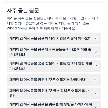
자주 묻는 질문
아래는 자주 묻는 질문들입니다. 추가 문의사항이 있거나 더 자
세한 설명이 필요하신 경우 라이브 채팅, 문의 양식 또는
WhatsApp을 통해 저희 팀에게 연락해주세요.
페더데일 야생동물 공원의 개장 시간은 어떻게 되나요?
페더데일 야생동물 공원은 매일 오전 8시부터 오후 5시까
페더데일 야생동물 공원에서 동물들을 만나고 먹이를 줄
지 운영되며, 크리스마스에는 오전 8시부터 오후 2시까지
수 있나요?
만 운영됩니다(변경될 수 있으니 예약 시 확인하시기 바랍
네, 캥거루, 왈라비에게 직접 먹이를 주고 코알라, 펭귄, 그
니다).
페더데일 야생동물 공원 방문이나 활동 참여에 연령 제한
리고 쿼카와 가까이에서 교감하는 특별한 야생동물 체험을
이 있나요?
즐기실 수 있습니다.
3세 미만 어린이는 무료 입장이 가능하지만, 10세 미만 어린
페더데일 야생동물 공원 티켓은 어떻게 예약하나요?
이는 활동에 참여할 수 없습니다. 또한 16세 이하 방문객은
18세 이상 유료 보호자 동반이 필수이며, 임산부와 유아는
이 웹사이트에서 간편하게 티켓을 온라인으로 예약하실 수
일부 체험에 적합하지 않습니다.
페더데일 야생동물 공원 티켓 취소 정책은 어떻게 되나
있으며, 원하는 날짜의 이용 가능 여부도 확인할 수 있습니
요?
다.
티켓은 환불 및 취소가 불가하므로 예약하신 날짜와 시간에
페더데일 야생동물 공원을 방문할 때 무엇을 가져가야 하
반드시 이용해 주시기 바랍니다.