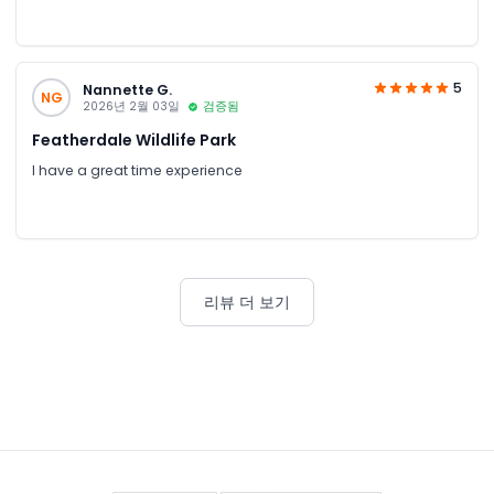
5
Nannette G.
NG
2026년 2월 03일
검증됨
Featherdale Wildlife Park
I have a great time experience
리뷰 더 보기