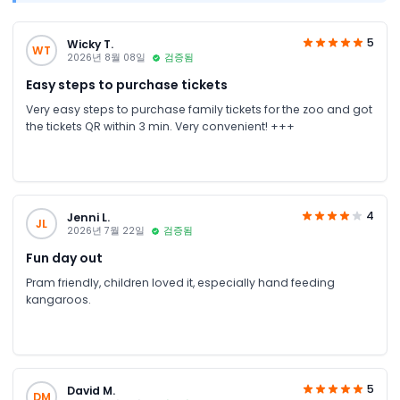
5
Wicky T.
WT
2026년 8월 08일
검증됨
Easy steps to purchase tickets
Very easy steps to purchase family tickets for the zoo and got
the tickets QR within 3 min. Very convenient! +++
4
Jenni L.
JL
2026년 7월 22일
검증됨
Fun day out
Pram friendly, children loved it, especially hand feeding
kangaroos.
5
David M.
DM