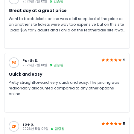
2026년 7월 12일
검증됨
Great day at a great price
Went to book tickets online was a bit sceptical at the price as
on another site tickets were way too expensive but on this site
I paid $59 for 2 adults and 1 child on the featherdale site it was
like $125 it was a little bit cold the paddymelons were already
well feed so they didn’t come over for food but the rest of the
animals were really active even the reptiles and many other
animals you normally don’t see so was a great day all round
5
Parth S.
PS
2026년 7월 10일
검증됨
Quick and easy
Pretty straightforward, very quick and easy. The pricing was
reasonably discounted compared to any other options
online.
5
zoe p.
ZP
2026년 5월 04일
검증됨