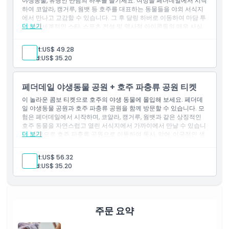
야생동물, 유명인 만남의 하루를 즐기세요. 여정을 페더데일에서 시작
하여 코알라, 캥거루, 웜뱃 등 호주를 대표하는 동물들을 야외 서식지
에서 만나고 교감할 수 있습니다. 그 후 달링 하버로 이동하여 마담 투
더 보기
소에서 세계적인 스타, 스포츠 전설 및 역사적 아이콘들의 매우 사실
적인 밀랍 인형과 사진을 찍으며 명성의 세계에 발을 들여보세요. 이
콤보는 가족, 관광객, 그리고 시드니의 야생적이고 멋진 면모를 잊지
Adult:
US$ 49.28
못할 하루에 경험하고 싶은 분들에게 이상적입니다.
Child:
US$ 35.20
포함 사항
페더데일 야생동물 공원 일반 입장권.
마담 투소 시드니 일반 입장권.
페더데일 야생동물 공원 + 호주 파충류 공원 티켓
이 놀라운 콤보 티켓으로 호주의 야생 동물에 몰입해 보세요. 페더데
일 야생동물 공원과 호주 파충류 공원을 함께 방문할 수 있습니다. 모
험은 페더데일에서 시작하며, 코알라, 캥거루, 웜뱃과 같은 상징적인
호주 동물을 자연스럽고 열린 서식지에서 가까이에서 만날 수 있습니
더 보기
다. 다음으로 호주 파충류 공원으로 이동하여 독사, 악어, 이국적인 생
물을 포함한 매혹적인 파충류 컬렉션을 감상하세요. 이 콤보 티켓은
상징적인 호주 야생 동물과 짜릿한 파충류 만남을 완벽하게 조합하여
Adult:
US$ 56.32
가족, 자연 애호가, 동물을 사랑하는 사람들이 재미있고 교육적인 경
Child:
US$ 35.20
험을 찾기에 이상적입니다.
포함 사항
페더데일 야생동물 공원 일반 입장권.
호주 파충류 공원 일반 입장권.
주문 요약