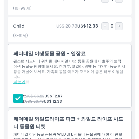
프레젠테이션, 비하인드 스토리 체험을 제공합니다. 페더데일 야생
동물 공원은 자동차나 대중교통으로 쉽게 접근 가능하며, 그늘진 산
(16-99 세)
책로, 피크닉 공간, 카페, 기념품 가게 등 방문객 친화적인 시설을 갖
추고 있습니다. 시드니를 처음 방문하는 분이나 현지 당일 여행을 계
Child
US$ 20.78
US$ 12.33
-
0
+
획하는 분 모두에게 뉴사우스웨일즈에서 최고의 야생동물 체험 중
하나를 제공합니다.
(3-15세)
페더데일 야생동물 공원 - 입장료
하이라이트
웨스턴 시드니에 위치한 페더데일 야생 동물 공원에서 호주의 토착
야생 동물을 탐험해 보세요. 캥거루, 코알라, 웜뱃 등 다양한 동물 전시
장을 거닐어 보세요. 가족과 동물 애호가 모두에게 좋은 하루 여행입
포함 사항
니다.
더 보기
포함 사항
페더데일 야생동물 공원 일반 입장권
아동 성인 정책
260종 이상, 2,000마리 이상의 호주 토착 동물 접근
Adult:
US$ 36.22
US$ 12.67
코알라, 캥거루, 왈라비 및 새 서식지 방문
Child:
US$ 20.78
US$ 12.33
하루 종일 야생동물 프레젠테이션 및 사육사 강연 관람
포함되지 않는 사항
페더데일 와일드라이프 파크 + 와일드 라이프 시드
적합하지 않은 대상
니 동물원 티켓
페더데일 야생동물 공원과 WILD LIFE 시드니 동물원에 대한 이 콤보