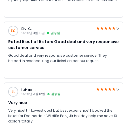
with the Aquarium... highly recommended
5
Elvi C.
EC
2026년 4월 15일
검증됨
Rated 5 out of 5 stars Good deal and very responsive
customer service!
Good deal and very responsive customer service! They
helped in rescheduling our ticket as per our request.
5
luhao l.
LL
2026년 3월 12일
검증됨
Very nice
Very nice! ! ! ! Lowest cost but best experience! I booked the
ticket for Featherdale Wildlife Park, Jtr holiday help me save 10
dollars totally