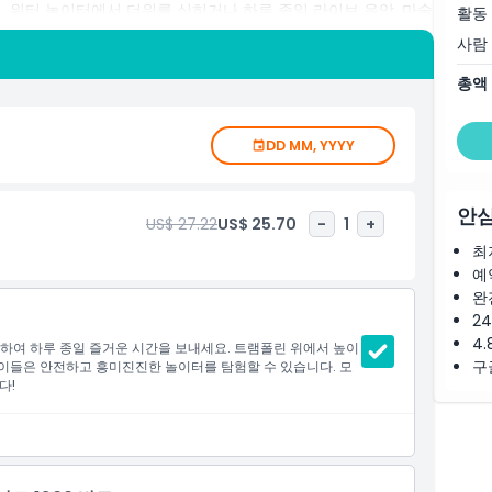
. 워터 놀이터에서 더위를 식히거나 하루 종일 라이브 음악, 마술
활동
그스 놀이공원에서는 즐거움이 끝나지 않습니다! 모험, 웃음 또는
사람
 실내 가족 명소입니다.
총액
DD MM, YYYY
안심
US$ 27.22
US$ 25.70
-
1
+
최
예
완
2
4.
장하여 하루 종일 즐거운 시간을 보내세요. 트램폴린 위에서 높이
구
 아이들은 안전하고 흥미진진한 놀이터를 탐험할 수 있습니다. 모
다!