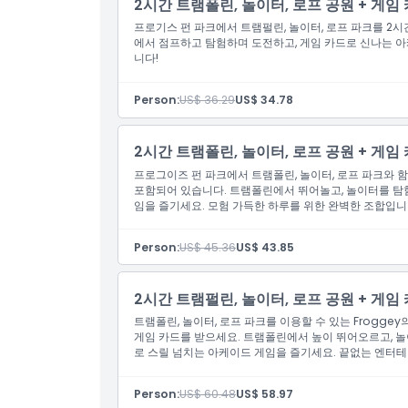
2시간 트램폴린, 놀이터, 로프 공원 + 게임 
프로기스 펀 파크에서 트램펄린, 놀이터, 로프 파크를 2시
에서 점프하고 탐험하며 도전하고, 게임 카드로 신나는 아
위치
니다!
교환 방법
Person:
US$ 36.29
US$ 34.78
취소 정책
2시간 트램폴린, 놀이터, 로프 공원 + 게임 카
프로그이즈 펀 파크에서 트램폴린, 놀이터, 로프 파크와 함
포함되어 있습니다. 트램폴린에서 뛰어놀고, 놀이터를 탐험
임을 즐기세요. 모험 가득한 하루를 위한 완벽한 조합입니
Person:
US$ 45.36
US$ 43.85
2시간 트램펄린, 놀이터, 로프 공원 + 게임 
트램폴린, 놀이터, 로프 파크를 이용할 수 있는 Frogge
게임 카드를 받으세요. 트램폴린에서 높이 뛰어오르고, 놀
로 스릴 넘치는 아케이드 게임을 즐기세요. 끝없는 엔터테
Person:
US$ 60.48
US$ 58.97