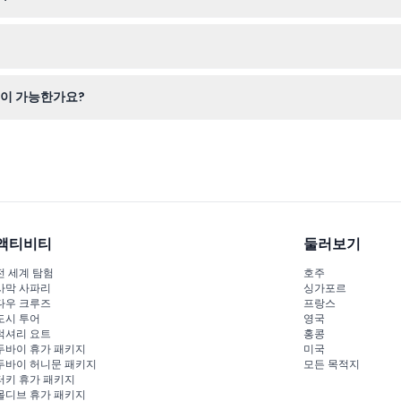
, 천식, 간질 환자 및 임산부에게는 적합하지 않습니다. 트램폴린 이용 시 
R 게임, 전용 어린이 놀이터와 테마파티룸까지 모두 즐길 수 있어 모든 연령
입이 가능한가요?
 음식과 음료도 허용되지 않습니다. 편의를 위해 현장 카페에서 음료와 간
액티비티
둘러보기
전 세계 탐험
호주
사막 사파리
싱가포르
다우 크루즈
프랑스
도시 투어
영국
럭셔리 요트
홍콩
두바이 휴가 패키지
미국
두바이 허니문 패키지
모든 목적지
터키 휴가 패키지
몰디브 휴가 패키지