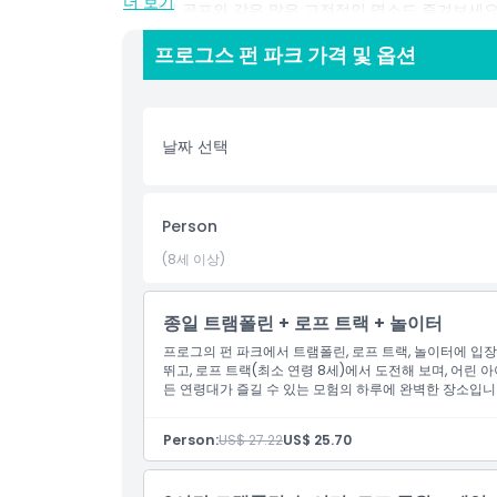
더 보기
기, 미니 골프와 같은 많은 고전적인 명소도 즐겨보세요
쇼, 마스코트 공연을 감상하며 휴식을 취하세요. 프로
프로그스 펀 파크 가격 및 옵션
휴식을 원하든, 푸켓에서 잊지 못할 추억을 위한 완벽한
하이라이트
날짜 선택
포함 사항
Person
아동 성인 정책
(8세 이상)
포함되지 않는 사항
종일 트램폴린 + 로프 트랙 + 놀이터
프로그의 펀 파크에서 트램폴린, 로프 트랙, 놀이터에 입
적합하지 않은 대상
뛰고, 로프 트랙(최소 연령 8세)에서 도전해 보며, 어린
든 연령대가 즐길 수 있는 모험의 하루에 완벽한 장소입니
운영 시간
Person:
US$ 27.22
US$ 25.70
알아야 할 사항