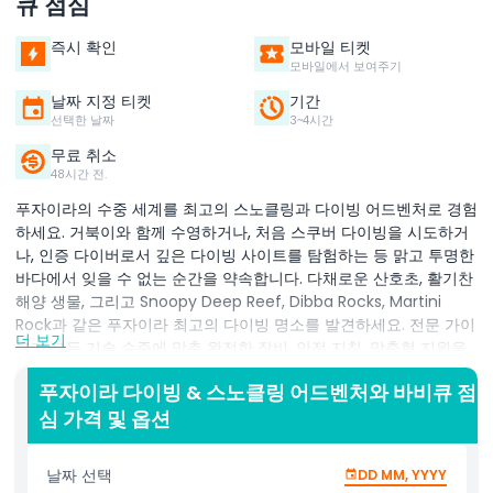
큐 점심
즉시 확인
모바일 티켓
모바일에서 보여주기
날짜 지정 티켓
기간
선택한 날짜
3~4시간
무료 취소
48시간 전.
푸자이라의 수중 세계를 최고의 스노클링과 다이빙 어드벤처로 경험
하세요. 거북이와 함께 수영하거나, 처음 스쿠버 다이빙을 시도하거
나, 인증 다이버로서 깊은 다이빙 사이트를 탐험하는 등 맑고 투명한
바다에서 잊을 수 없는 순간을 약속합니다. 다채로운 산호초, 활기찬
해양 생물, 그리고 Snoopy Deep Reef, Dibba Rocks, Martini
Rock과 같은 푸자이라 최고의 다이빙 명소를 발견하세요. 전문 가이
더 보기
드가 모든 기술 수준에 맞춘 완전한 장비, 안전 지침, 맞춤형 지원을
제공합니다. 경치 좋은 장소에서 스노클링 또는 다이빙을 즐기고, 무
푸자이라 다이빙 & 스노클링 어드벤처와 바비큐 점
제한 물과 주스와 함께 휴식을 취하며, 바다를 내려다보는 다이브 센
심 가격 및 옵션
터에서 맛있는 가벼운 바비큐 점심으로 모험을 마무리하세요. 가족,
초보자, 경험 많은 다이버 모두에게 완벽한 이 푸자이라 모험은 즐거
움, 발견, 휴식을 한 곳에서 제공합니다.
날짜 선택
DD MM, YYYY