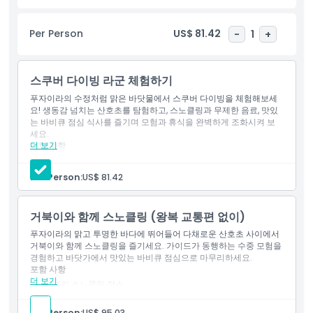
하이라이트
Per Person
US$ 81.42
-
1
+
포함 사항
스쿠버 다이빙 라군 체험하기
푸자이라의 수정처럼 맑은 바닷물에서 스쿠버 다이빙을 체험해보세
아동 성인 정책
요! 생동감 넘치는 산호초를 탐험하고, 스노클링과 무제한 음료, 맛있
는 바비큐 점심 식사를 즐기며 모험과 휴식을 완벽하게 조화시켜 보
세요.
더 보기
포함 사항
포함되지 않는 사항
1 다이빙 장소.
1 스노클링 장소
Per Person:
US$ 81.42
다이빙 강사, 스노클 가이드
적합하지 않은 대상
스노클링, 다이빙 장비
구명조끼
거북이와 함께 스노클링 (왕복 교통편 없이)
다이빙 수트
운영 시간
무제한 물, 주스
푸자이라의 맑고 투명한 바다에 뛰어들어 다채로운 산호초 사이에서
가벼운 바비큐 점심, 청량 음료
거북이와 함께 스노클링을 즐기세요. 가이드가 동행하는 수중 모험을
탈의실, 화장실, 샤워실, 사물함 이용 가능
경험하고 바닷가에서 맛있는 바비큐 점심으로 마무리하세요.
알아야 할 사항
주차장
포함 사항
더 보기
2개의 스노클링 장소.
스노클 가이드
위치
스노클링 장비
Per Person:
US$ 95.03