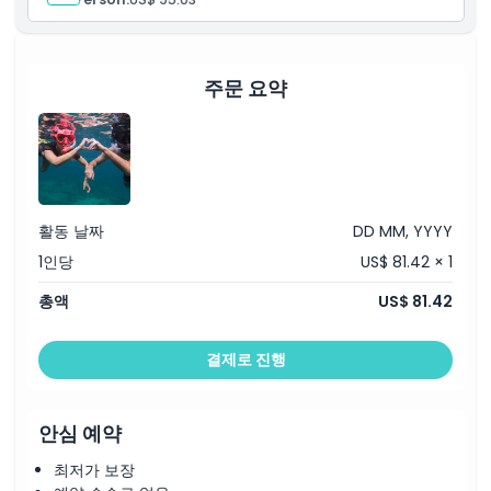
구명조끼
다이빙 슈트
무제한 생수, 주스
교환 방법
간단한 바비큐 점심, 청량음료
탈의실, 화장실, 샤워실, 락커 이용 가능
주문 요약
주차장
취소 정책
활동 날짜
DD MM, YYYY
1인당
US$ 81.42 × 1
총액
US$ 81.42
결제로 진행
안심 예약
최저가 보장