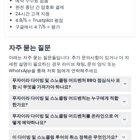
예약 수수료 없음
완전 종단 간 암호화 결제
24시간 고객 지원
4.8/5 ⭐ Trustpilot 평점
구글에서 4.7/5 ⭐ 평가
자주 묻는 질문
아래는 자주 묻는 질문들입니다. 추가 문의사항이 있거나 더 자
세한 설명이 필요하신 경우 라이브 채팅, 문의 양식 또는
WhatsApp을 통해 저희 팀에게 연락해주세요.
푸자이라 다이빙 및 스노클링 어드벤처 BBQ 점심식사 포
함 시 무엇을 가져가야 하나요?
수영복과 수건을 가져오세요. 이들은 제공되지 않습니다.
푸자이라 다이빙 및 스노클링 어드벤처는 누구에게 적합
활동 전후의 자외선 차단을 위해 선크림과 모자도 잊지 마
한가요?
세요.
이 어드벤처는 8세 이상으로 건강한 분 모두에게 열려 있습
푸자이라 다이빙 및 스노클링 어드벤처를 온라인으로 어
니다. 6세 미만 어린이와 임산부는 참가가 적합하지 않습니
떻게 예약하나요?
다.
이 웹사이트에서 원하는 날짜와 시간을 선택하여 쉽게 예약
이 다이빙 및 스노클링 투어의 취소 정책은 무엇인가요?
할 수 있습니다. 예약 과정 중 가용 여부가 명확하게 표시되