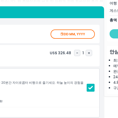
있습니다. 팜 주메이라와 버즈 알 아랍과 같은 두바이의 주요 랜
여행
. 도시를 위에서 경험하는 재미있고 안전하며 독특한 방법으로
게스
총액
DD MM, YYYY
안심
US$ 326.48
-
1
+
최
예
완
2
4.
를 20분간 자이로콥터 비행으로 즐기세요. 하늘 높이의 경험을
구
포함