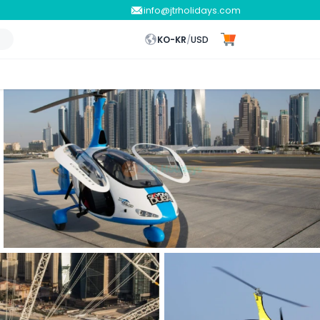
info@jtrholidays.com
KO-KR
/
USD