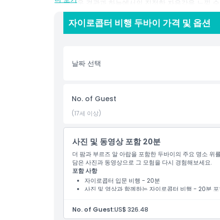
로 놀라운 경관과 하늘에서의 진정한 자유감을 느낄 수 
드마크 위를 나는 관광 모험에 아주 적합한 선택입니다
자이로콥터 비행 두바이 가격 및 옵션
잊지 못할 추억을 제공합니다.
하이라이트
날짜 선택
포함 사항
No. of Guest
아동 성인 정책
(17세 이상)
알아야 할 사항
사진 및 동영상 포함 20분
더 팜과 부르즈 알 아랍을 포함한 두바이의 주요 명소 위
담은 사진과 동영상으로 그 모험을 다시 경험해보세요.
위치
포함 사항
자이로콥터 입문 비행 - 20분
사진 및 영상과 함께하는 자이로콥터 비행 - 20분 
이용 약관
No. of Guest:
US$ 326.48