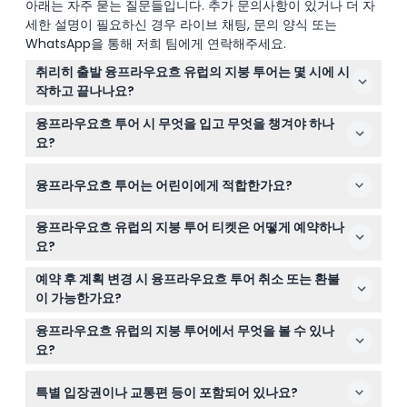
아래는 자주 묻는 질문들입니다. 추가 문의사항이 있거나 더 자
세한 설명이 필요하신 경우 라이브 채팅, 문의 양식 또는
WhatsApp을 통해 저희 팀에게 연락해주세요.
취리히 출발 융프라우요흐 유럽의 지붕 투어는 몇 시에 시
작하고 끝나나요?
투어는 일반적으로 취리히에서 오전 8시 15분경 출발하며
융프라우요흐 투어 시 무엇을 입고 무엇을 챙겨야 하나
약 오후 7시경에 돌아옵니다(변동 가능 — 예약 시 꼭 확인
요?
하세요).
높은 고도에서 편안함을 유지하기 위해 방풍 자켓, 선글라
융프라우요흐 투어는 어린이에게 적합한가요?
스, 눈 위를 걷기에 적합한 덮개가 있는 신발 같은 겨울 장
비를 착용하는 것이 좋습니다.
6세 미만 어린이는 무료로 여행할 수 있으나 좌석이 제공되
융프라우요흐 유럽의 지붕 투어 티켓은 어떻게 예약하나
지 않으니 어린아이 예약 시 이 점을 고려하세요.
요?
여기 이 웹사이트에서 실시간 이용 가능 여부를 확인하며
예약 후 계획 변경 시 융프라우요흐 투어 취소 또는 환불
안전하게 티켓을 온라인으로 예약할 수 있습니다.
이 가능한가요?
티켓은 환불 불가이며 취소도 불가능하니 예약 전에 계획을
융프라우요흐 유럽의 지붕 투어에서 무엇을 볼 수 있나
확실히 하시기 바랍니다.
요?
경치 좋은 기차 여행을 경험하고 알프스 위를 나는 아이거
특별 입장권이나 교통편 등이 포함되어 있나요?
익스프레스 곤돌라를 타며, 알레취 빙하를 방문하고 스핑크