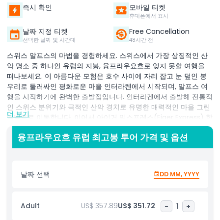
즉시 확인
모바일 티켓
휴대폰에서 표시
날짜 지정 티켓
Free Cancellation
선택한 날짜 및 시간대
48시간 전
스위스 알프스의 마법을 경험하세요. 스위스에서 가장 상징적인 산
악 명소 중 하나인 유럽의 지붕, 융프라우요흐로 잊지 못할 여행을
떠나보세요. 이 아름다운 모험은 호수 사이에 자리 잡고 눈 덮인 봉
우리로 둘러싸인 평화로운 마을 인터라켄에서 시작되며, 알프스 여
행을 시작하기에 완벽한 출발점입니다. 인터라켄에서 출발해 전통적
인 스위스 분위기와 극적인 산악 경치로 유명한 매력적인 마을 그린
더 보기
델발트로 이동합니다. 이어서 아이거 익스프레스(Eiger Express) 항
공 케이블카를 타고 알프스, 깊은 계곡, 빙하의 숨막히는 파노라마 전
융프라우요흐 유럽 최고봉 투어 가격 및 옵션
망을 감상합니다. 환승 지점에 도착하면, 역사적인 톱니바퀴 열차를
타고 유럽에서 가장 높은 접근 가능한 철도역인 융프라우요흐로 향
하는 공학적 경이로움을 경험할 수 있습니다. 정상에 도착하면 아이
스 팰리스, 스핑크스 전망대, 광활한 눈밭 등 관광명소를 탐험하며 관
날짜 선택
DD MM, YYYY
광, 사진 촬영, 잊지 못할 순간을 즐길 수 있습니다. 하산하면서 세계
적으로 유명한 삼봉, 아이거, 묀히, 융프라우 봉우리를 감상하세요.
인터라켄에서 출발하는 이 융프라우요흐 투어는 알프스의 아름다움,
Adult
US$ 357.89
US$ 351.72
-
1
+
스위스 문화, 일생에 한 번 볼 수 있는 산악 풍경을 추구하는 여행객