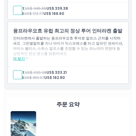
가는 방법
케이블카
투어 가이드
Adult:
US$ 345.55
US$ 339.38
지역 열차
Child:
US$ 172.77
US$ 166.60
입장권
복장 규정
융프라우요흐 유럽 최고의 정상 투어 인터라켄 출발
취소 정책
인터라켄에서 출발하는 융프라우요흐 투어로 알프스 근처를 시작하
세요. 그린델발트를 지나 아이거 익스프레스를 타고 알파인 센세이션,
아이스 팰리스, 스위스 알프스를 조망할 수 있는 파노라마 전망대 등
상징적인 정상 명소를 탐험하세요.
더 보기
포함 사항
케이블카
투어 가이드
Adult:
US$ 339.38
US$ 333.21
지역 열차
Child:
US$ 169.07
US$ 162.90
입장권
주문 요약