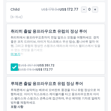
에게 완벽한 코스입니다.
Child
US$ 178.94
US$ 172.77
-
0
+
하이라이트
(6-15세)
포함 사항
취리히 출발 융프라우요흐 유럽의 정상 투어
취리히에서 융프라우요흐까지 전일 알프스 모험을 여행하세요. 경치
아동 성인 정책
좋은 코치 드라이브, 아이거 익스프레스 우선 탑승, 톱니바퀴 열차 여
행, 그리고 유럽의 정상인 스핑크스 테라스와 아이스 팰리스에서 잊을
수 없는 전망을 즐기세요.
더 보기
포함 사항
포함되지 않는 사항
케이블카
투어 가이드
Adult:
US$ 357.89
US$ 351.72
지역 열차
적합하지 않은 대상
Child:
US$ 178.94
US$ 172.77
입장권
알아야 할 사항
루체른 출발 융프라우요흐 유럽 정상 투어
루체른에서 숨막히는 베르네 오버란트 풍경을 지나 유럽 정상으로 여
행하세요. 아이거 익스프레스 케이블카를 타고 융프라우요흐의 아이
위치
스 팰리스와 스핑크스 관측소에 접근하며, 우선 예약된 기차로 알레치
빙하를 체험하세요.
포함 사항