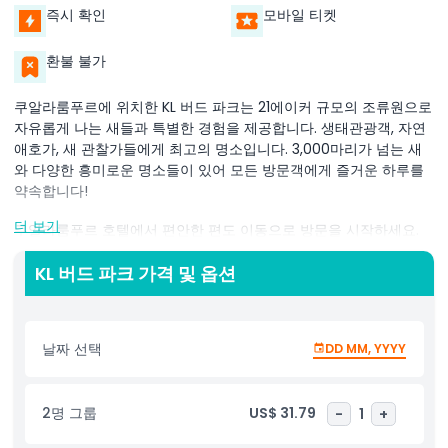
즉시 확인
모바일 티켓
환불 불가
쿠알라룸푸르에 위치한 KL 버드 파크는 21에이커 규모의 조류원으로
자유롭게 나는 새들과 특별한 경험을 제공합니다. 생태관광객, 자연
애호가, 새 관찰가들에게 최고의 명소입니다. 3,000마리가 넘는 새
와 다양한 흥미로운 명소들이 있어 모든 방문객에게 즐거운 하루를
약속합니다!
더 보기
쿠알라룸푸르 호텔에서 편안한 편도 이동으로 방문을 시작하세요.
도착 후 혼빌 파크와 불불 랜드 같은 공원의 하이라이트를 탐험하세
요. 세계에서 가장 큰 비둘기인 화관비둘기, 다채로운 노란 부리 황
KL 버드 파크 가격 및 옵션
새, 장난기 많은 유황 볏 앵무새를 포함한 200종 이상의 새들을 만나
보세요.
날짜 선택
DD MM, YYYY
모험심이 생긴다면 울창한 열대우림처럼 설계된 자유비행 조류원에
들어가 보세요. 키 큰 나무, 빽빽한 관목, 흐르는 개울과 함께 수백 마
리의 새들이 자유롭게 날아다니며 자연 가까이서 마법 같은 경험을
2명 그룹
US$ 31.79
-
1
+
선사합니다.