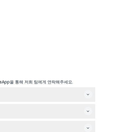
sApp을 통해 저희 팀에게 연락해주세요.
n vary, so you can check the latest
 entry. You can easily check ticket