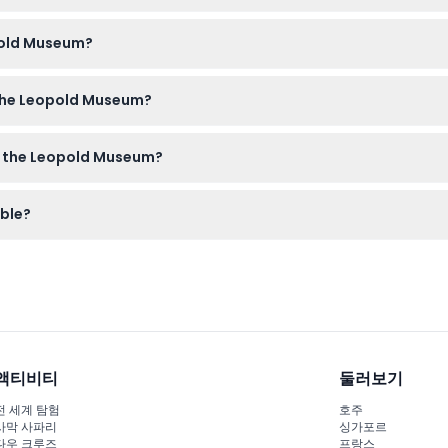
 free, making the museum a great cultural spot for families with y
opold Museum?
r phone—for smooth entry, wear comfortable shoes for exploring
o the Leopold Museum?
 so cameras are best kept for outside shots.
are non-refundable, so please make sure your plans are confir
de the Leopold Museum?
modern art, including the world’s largest collection of Egon Schie
ble?
cross seven floors.
accessible, featuring elevators and facilities designed to make 
액티비티
둘러보기
전 세계 탐험
호주
사막 사파리
싱가포르
다우 크루즈
프랑스