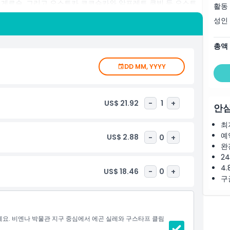
 게르슬, 그리고 오스트카 코코슈카와 알프레트 쿠빈 등 오스트
활동
 있습니다. 레오폴드 박물관은 비엔나 분리파와 표현주의 등 현
성인
제공합니다. 오스트리아 문화, 미술사, 또는 단순히 아름답고 생
방문해야 할 장소입니다.
총액
DD MM, YYYY
US$ 21.92
-
1
+
안심
최
예
US$ 2.88
-
0
+
완
2
4.
US$ 18.46
-
0
+
구
요. 비엔나 박물관 지구 중심에서 에곤 실레와 구스타프 클림