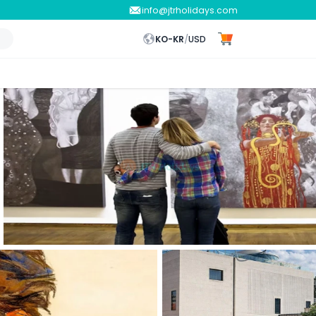
info@jtrholidays.com
KO-KR
/
USD