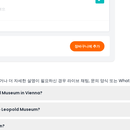
세요.
장바구니에 추가
나 더 자세한 설명이 필요하신 경우 라이브 채팅, 문의 양식 또는 What
d Museum in Vienna?
o 6:00 PM every day except Tuesday when it is closed. Hours ca
the Leopold Museum?
ere (subject to change — please confirm at time of booking).
is recommended as it lets you skip the lines and guarantees your
en?
 date during the booking process here.