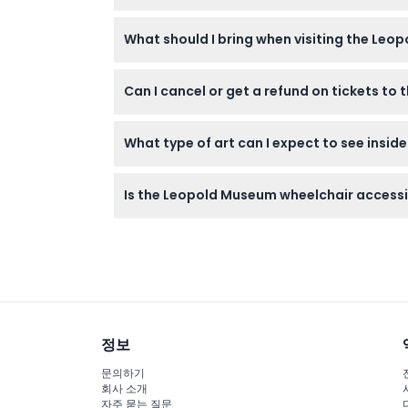
Yes! Children under 8 years of age enter for
What should I bring when visiting the Le
the fascinating art collection.
Bring your ticket—either printed or on you
Can I cancel or get a refund on tickets t
photography inside is generally not allowed,
Tickets purchased for the Leopold Museum 
What type of art can I expect to see insi
You’ll find around 6,000 pieces of Austrian 
Is the Leopold Museum wheelchair accessi
Klimt, Oskar Kokoschka, and others, spread a
Yes, the Leopold Museum is fully wheelchair 
정보
문의하기
회사 소개
자주 묻는 질문