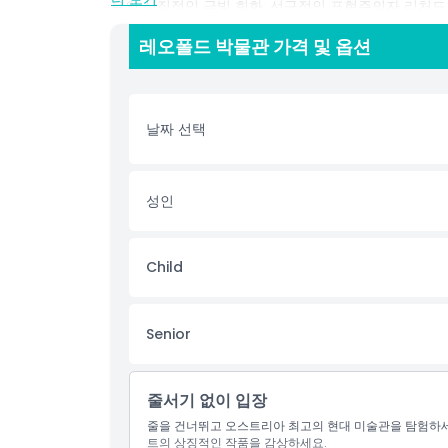
트의 상징적인 금빛 회화, 선구적인 표현주의자 리처드
리아 예술 정체성 형성에 영향을 준 작품들도 전시되어
레오폴드 박물관 가격 및 옵션
대 미술을 형성한 운동들을 흥미롭게 탐험하는 여정을 
각을 자극하는 미술 작품에 관심 있는 사람이라면 꼭 
날짜 선택
하이라이트
포함 사항
성인
아동 성인 정책
Child
알아야 할 사항
Senior
위치
줄서기 없이 입장
취소 정책
줄을 건너뛰고 오스트리아 최고의 현대 미술관을 탐험하세
트의 상징적인 작품을 감상하세요.