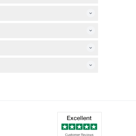
oung kids. Older children will also enjoy
 the seven floors, and remember that
med before you buy.
le’s works, as well as masterpieces by Gustav
the visit comfortable for everyone.