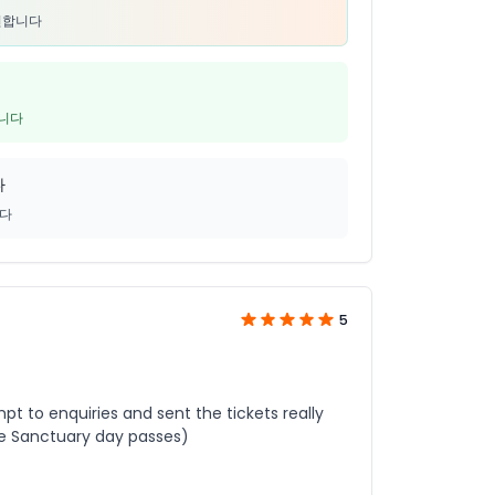
추천합니다
입니다
다
니다
5
t to enquiries and sent the tickets really
ine Sanctuary day passes)