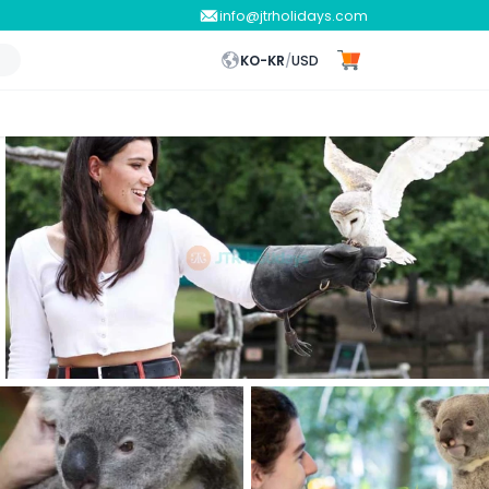
info@jtrholidays.com
KO-KR
/
USD