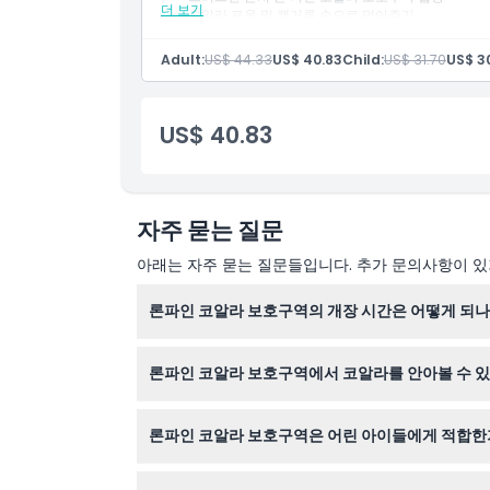
위치
더 보기
코알라 포옹 및 캥거루 손으로 먹이주기
70종 이상의 호주 원산 동물 관람
Adult:
US$ 44.33
US$ 40.83
Child:
US$ 31.70
US$ 3
취소 정책
US$ 40.83
자주 묻는 질문
아래는 자주 묻는 질문들입니다. 추가 문의사항이 있거
론파인 코알라 보호구역의 개장 시간은 어떻게 되나
론파인 코알라 보호구역은 매일 오전 9시부터 오후
론파인 코알라 보호구역에서 코알라를 안아볼 수 
경될 수 있으니 예약 시 확인해 주세요).
네, 입장권에는 코알라를 안아볼 기회가 포함되어 
론파인 코알라 보호구역은 어린 아이들에게 적합한
물론입니다! 3세 미만 어린이는 무료 입장이 가능