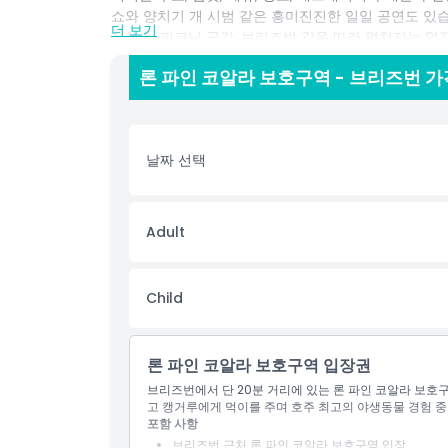
쇼와 양치기 개 시범 같은 흥미진진한 일일 공연도 있습
더 보기
산책로, 피크닉 공간, 브리즈번 강을 따라 펼쳐지는 멋
리, 지속 가능성에 중점을 두고 있습니다. 자동차, 버스
론 파인 코알라 보호구역 - 브리즈번 가
구역 방문은 브리즈번에서 할 수 있는 최고의 활동 중
원하는 모든 이에게 꼭 방문해야 할 목적지입니다.
날짜 선택
하이라이트
포함 사항
Adult
아동 성인 정책
Child
운영 시간
론 파인 코알라 보호구역 입장권
브리즈번에서 단 20분 거리에 있는 론 파인 코알라 보호
알아야 할 사항
고 캥거루에게 먹이를 주며 호주 최고의 야생동물 경험 중
포함 사항
브리즈번 근처 론 파인 코알라 보호구역 입장