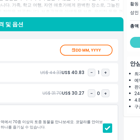
활동
니다. 가족, 학교 여행, 자연 애호가에게 완벽한 장소로, 그늘진
진 전망을 제공합니다. 보호구역은 야생동물 보호, 윤리적 동물 관
성인
 또는 경치 좋은 강 유람선을 통해 도착하든, 론 파인 코알라 보호
격 및 옵션
 하나입니다. 재미있고 교육적이며 진정한 호주 야생동물 경험을
총액
DD MM, YYYY
안심
US$ 44.33
US$ 40.83
-
1
+
최
예
완
US$ 31.70
US$ 30.27
-
0
+
2
4.
구
구역에서 70종 이상의 토종 동물을 만나보세요. 코알라를 안아보
 하나를 즐기실 수 있습니다.