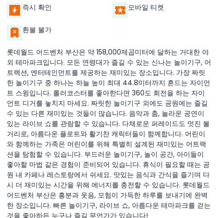
즉시 확인
모바일 티켓
환불 불가
롯데월드 어드벤처 부산은 약 158,000제곱미터에 달하는 거대한 야
외 테마파크입니다. 모든 연령대가 즐길 수 있는 신나는 놀이기구, 어
트랙션, 엔터테인먼트를 제공하는 재미있는 장소입니다. 가장 짜릿
한 놀이기구 중 하나는 하늘 높이 최대 44.8미터까지 흔드는 자이언
트 스윙입니다. 롤러코스터를 좋아한다면 360도 회전을 하는 자이
언트 디거를 놓치지 마세요. 짜릿한 놀이기구 외에도 공원에는 즐길
수 있는 다른 재미있는 것들이 많습니다. 음악과 춤, 놀라운 공연이
있는 라이브 쇼를 관람할 수 있습니다. 다채로운 퍼레이드도 멋진 볼
거리로, 아름다운 플로트와 활기찬 캐릭터들이 함께합니다. 어린이
와 함께하는 가족은 어린이를 위해 특별히 설계된 재미있는 어트랙
션을 탐험할 수 있습니다. 부드러운 놀이기구, 놀이 공간, 아이들이
좋아할 마법 같은 경험이 준비되어 있습니다. 휴식이 필요할 때는 공
원 내 카페나 레스토랑에서 쉬세요. 맛있는 음식과 간식을 즐기며 다
시 더 재미있는 시간을 위해 에너지를 충전할 수 있습니다. 롯데월드
어드벤처 부산은 흥분과 웃음, 모험이 가득한 하루를 보내기에 완벽
한 장소입니다. 빠른 놀이기구, 라이브 쇼, 아름다운 테마파크를 걷는
것을 좋아하든 누구나 즐길 무언가가 있습니다!