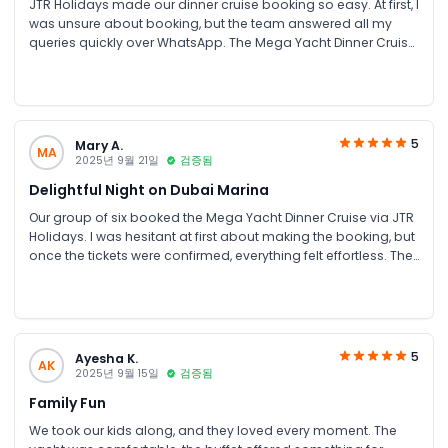
JTR Holidays made our dinner cruise booking so easy. At first, I
was unsure about booking, but the team answered all my
queries quickly over WhatsApp. The Mega Yacht Dinner Cruise
was spectacular—the lights, the music, and the buffet were all
top-notch. The crew was friendly, and everything felt well-
organized. This experience is perfect for families or couples
looking for something special in Dubai. JTR’s support made it
even better.
5
Mary A.
MA
2025년 9월 21일
검증됨
Delightful Night on Dubai Marina
Our group of six booked the Mega Yacht Dinner Cruise via JTR
Holidays. I was hesitant at first about making the booking, but
once the tickets were confirmed, everything felt effortless. The
cruise offered stunning night views of Dubai Marina, a
fantastic buffet, and live entertainment. The JTR team even
provided a small discount, which was a nice surprise. Overall,
an excellent night out with fantastic service from start to finish.
5
Ayesha K.
AK
2025년 9월 15일
검증됨
Family Fun
We took our kids along, and they loved every moment. The