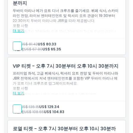
업그레이드된 편안함을 추구하는 거주자를 위한 럭셔리 두바이
분까지
디너 크루즈 경험
두바이 마리나 메가 요트 디너 크루즈를 즐기세요. 뷔페 식사, 스카이
라인 전망, 라이브 엔터테인먼트 및 럭셔리 요트 관광이 19:30부터
22:30까지 두바이 마리나와 JBR을 따라 제공됩니다.
포함 사항
더 보기
오후 7시 30분부터 오후 10시 30분까지 3시간 두바이 마리나
메가 요트 디너 크루즈
두바이 마리나 해역을 항해하는 고급 메가 요트 이용 가능
성인:
US$ 81.42
US$ 80.33
선택된 음료와 함께하는 인터내셔널 뷔페 디너
어린이:
US$ 67.80
US$ 65.35
두바이 마리나, JBR, 아인 두바이, 블루워터스 아일랜드, 팜 주메
이라 해안선 전망
라이브 엔터테인먼트 및 선상 음악 경험
VIP 티켓 - 오후 7시 30분부터 오후 10시 30분까지
실내외 좌석 이용 가능
커플, 가족, 관광객을 위한 이상적인 두바이 저녁 크루즈
프리미엄 좌석, 고급 뷔페식사, 럭셔리 요트 전망 및 두바이 마리나와
JBR 전역에서의 저녁 엔터테인먼트를 포함한 VIP 두바이 마리나 메
가 요트 디너 크루즈로 업그레이드하세요.
포함 사항
더 보기
두바이 마리나 메가 요트 디너 크루즈 VIP 입장권
오후 7시 30분부터 오후 10시 30분까지 3시간 럭셔리 요트 크
루즈
성인:
US$ 136.15
US$ 129.34
메가 요트 내 프리미엄 좌석 구역
어린이:
US$ 108.65
US$ 104.83
선택 음료가 포함된 국제 뷔페 디너
두바이 마리나 스카이라인, JBR, 에인 두바이, 블루워터즈의 파
노라믹 뷰
로열 티켓 - 오후 7시 30분부터 오후 10시 30분까
라이브 엔터테인먼트 및 선상 음악 접근