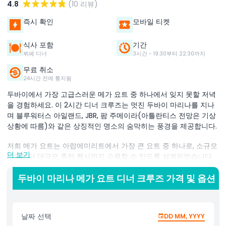
4.8
(10 리뷰)
즉시 확인
모바일 티켓
식사 포함
기간
뷔페 디너
3시간 - 19:30부터 22:30까지
무료 취소
24시간 전에 통지됨
두바이에서 가장 고급스러운 메가 요트 중 하나에서 잊지 못할 저녁
을 경험하세요. 이 2시간 디너 크루즈는 멋진 두바이 마리나를 지나
며 블루워터스 아일랜드, JBR, 팜 주메이라(아틀란티스 전망은 기상
상황에 따름)와 같은 상징적인 명소의 숨막히는 풍경을 제공합니다.
저희 메가 요트는 아랍에미리트에서 가장 큰 요트 중 하나로, 소규모
더 보기
모임부터 대규모 축하 행사까지 수용할 수 있도록 설계되었습니다.
최대 500명까지 수용 가능한 우아한 무도회장과 넓은 선덱은 결혼
식, 기업 행사 및 개인 파티에 완벽합니다.
두바이 마리나 메가 요트 디너 크루즈 가격 및 옵션
크루즈는 매일 공유 방식으로 운영되며, 탑승 시간은 오후 6시 45분,
출발 시간은 오후 7시 30분입니다. 웨스틴 호텔 셰프가 준비한 5성
날짜 선택
DD MM, YYYY
급 뷔페, 라이브 BBQ 스테이션, 카나페, 청량음료 및 주스를 포함한