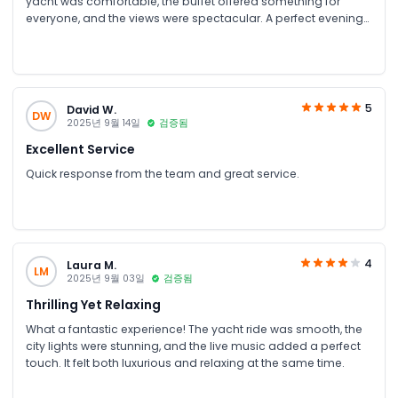
yacht was comfortable, the buffet offered something for
everyone, and the views were spectacular. A perfect evening
for families visiting Dubai.
5
David W.
DW
2025년 9월 14일
검증됨
Excellent Service
Quick response from the team and great service.
4
Laura M.
LM
2025년 9월 03일
검증됨
Thrilling Yet Relaxing
What a fantastic experience! The yacht ride was smooth, the
city lights were stunning, and the live music added a perfect
touch. It felt both luxurious and relaxing at the same time.