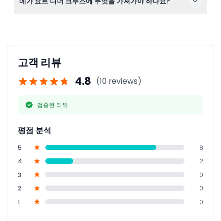
메가 요트 디너 크루즈에 무엇을 가져가야 하나요?
24시간 이내 취소나 노쇼는 전액 요금이 부과됩니다.
신분증, 예약 확인서, 그리고 요트의 고급스러운 분위기를
즐기기 위한 스마트 캐주얼 복장을 준비해 주세요.
고객 리뷰
4.8
(10 reviews)
검증된 리뷰
평점 분석
5
8
4
2
3
0
2
0
1
0