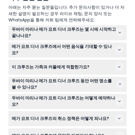
아래는 자주 묻는 질문들입니다. 추가 문의사항이 있거나 더 자
세한 설명이 필요하신 경우 라이브 채팅, 문의 양식 또는
WhatsApp을 통해 저희 팀에게 연락해주세요.
두바이 마리나 메가 요트 디너 크루즈는 몇 시에 시작하고
끝나나요?
탑승은 오후 6시 45분부터 시작하며, 크루즈는 오후 7시
메가 요트 디너 크루즈에서 어떤 음식을 기대할 수 있나
30분부터 오후 10시 30분까지 운항합니다(변경될 수 있으
요?
니 예약 시 확인 바랍니다).
라이브 쿠킹 스테이션, 바비큐, 카나페, 아시아 및 서양 요
이 크루즈는 가족과 커플에게 적합한가요?
리, 샐러드, 디저트가 포함된 5성급 국제 뷔페를 즐기실 수
있습니다.
네, 이 크루즈는 커플과 가족에게 완벽하며, 라이브 엔터테
두바이 마리나 메가 요트 디너 크루즈 동안 어떤 명소를
인먼트와 아름다운 경치를 제공하는 여유로운 분위기를 자
볼 수 있나요?
랑합니다.
요트는 아인 두바이, 제이비알, 블루워터스 아일랜드, 팜 쥬
두바이 마리나 메가 요트 디너 크루즈는 어떻게 예약하나
메이라, 아틀란티스 더 팜 등과 같은 명소들을 지나갑니다
요?
(날씨에 따라 다를 수 있습니다).
이 웹사이트에서 쉽게 온라인으로 예약할 수 있으며, 이용
메가 요트 디너 크루즈의 취소 정책은 어떻게 되나요?
가능 여부 확인과 원하는 날짜 선택도 가능합니다.
취소는 최소 24시간 전에 하면 전액 환불이 가능하지만,