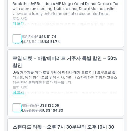
Book the UAE Residents VIP Mega Yacht Dinner Cruise offer
with premium seating, buffet dinner, Dubai Marina skyline
views and luxury entertainment at a discounted rate.
포함 사항
더 보기
UAE 거주자를 위한 VIP 메가 요트 디너 크루즈 50% 할인 혜택
두바이 마리나 메가 요트 VIP 좌석
3시간 럭셔리 디너 크루즈 경험
성인:
US$ 54.46
US$ 51.74
선택된 음료와 함께하는 인터내셔널 뷔페 디너
어린이:
US$ 54.46
US$ 51.74
두바이 마리나, JBR, 아인 두바이의 경치 감상
요트 탑승 중 라이브 엔터테인먼트 및 음악
UAE 거주자를 위한 프리미엄 가치 두바이 요트 다이닝 경험
로열 티켓 - 아랍에미리트 거주자 특별 할인 – 50%
할인
UAE 거주자를 위한 로열 두바이 마리나 메가 요트 디너 크루즈를 즐
기세요. 독점 좌석, 고급 뷔페 식사, 마리나 스카이라인 전망과 고급스
러운 저녁 엔터테인먼트가 제공됩니다.
포함 사항
더 보기
UAE 거주자를 위한 로열 메가 요트 디너 크루즈 50% 할인 혜택
럭셔리 메가 요트 내 독점 로열 좌석
오후 7시 30분부터 오후 10시 30분까지 3시간 두바이 마리나
성인:
US$ 135.87
US$ 132.06
디너 크루즈
어린이:
US$ 108.92
US$ 104.83
선택된 음료와 함께하는 고메 뷔페 디너
두바이 마리나, 블루워터스 아일랜드, 제이비알, 아인 두바이 전
망
스탠다드 티켓 - 오후 7시 30분부터 오후 10시 30
라이브 엔터테인먼트 및 프리미엄 요트 분위기 이용 가능