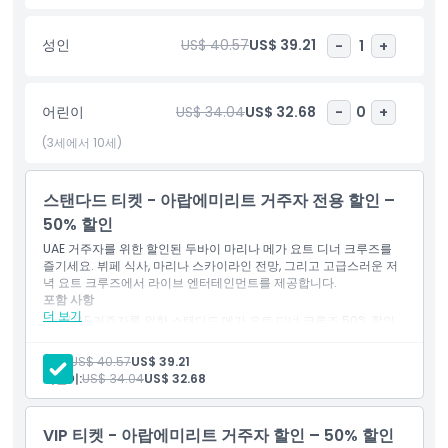
세계적인 수준의 식사를 즐기십시오. 고급스러움, 편안함, 그리고 파
노라마 뷰로 잊을 수 없는 저녁을 보내세요.
성인
US$ 40.57
US$ 39.21
-
1
+
하이라이트
어린이
US$ 34.04
US$ 32.68
-
0
+
(3세에서 10세)
포함 사항
스탠다드 티켓 - 아랍에미리트 거주자 전용 할인 –
픽업 시간 하차 시간
50% 할인
UAE 거주자를 위한 할인된 두바이 마리나 메가 요트 디너 크루즈를
출발 종료 지점
즐기세요. 뷔페 식사, 마리나 스카이라인 전망, 그리고 고급스러운 저
녁 요트 크루즈에서 라이브 엔터테인먼트를 제공합니다.
포함 사항
더 보기
위치
UAE 거주자를 위한 스탠다드 메가 요트 디너 크루즈 50% 할인
혜택
3시간 두바이 마리나 저녁 요트 크루즈
성인:
US$ 40.57
US$ 39.21
국제 뷔페 디너 포함
취소 정책
어린이:
US$ 34.04
US$ 32.68
두바이 마리나 스카이라인, JBR, 블루워터스 아일랜드 전망
선상 엔터테인먼트 및 음악 이용 가능
실내 및 실외 요트 좌석 제공
VIP 티켓 - 아랍에미리트 거주자 할인 – 50% 할인
UAE 거주자를 위한 합리적인 가격의 두바이 럭셔리 크루즈 옵션