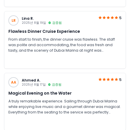
5
Lina R.
LR
2025년 8월 19일
검증됨
Flawless Dinner Cruise Experience
From start to finish, the dinner cruise was flawless. The staff
was polite and accommodating, the food was fresh and
tasty, and the scenery of Dubai Marina at night was
mesmerizing. A perfect evening for a celebration or a
romantic outing.
5
Ahmed A.
AA
2025년 8월 17일
검증됨
Magical Evening on the Water
A truly remarkable experience. Sailing through Dubai Marina
while enjoying live music and a gourmet dinner was magical.
Everything from the seating to the service was perfectly
organized. Will definitely do this again!