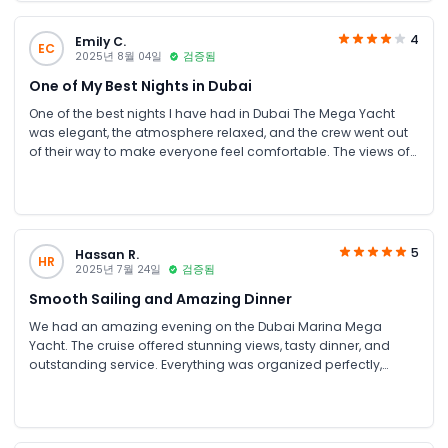
4
Emily C.
EC
2025년 8월 04일
검증됨
One of My Best Nights in Dubai
One of the best nights I have had in Dubai The Mega Yacht
was elegant, the atmosphere relaxed, and the crew went out
of their way to make everyone feel comfortable. The views of
the lit-up Marina are something I’ll never forget.
5
Hassan R.
HR
2025년 7월 24일
검증됨
Smooth Sailing and Amazing Dinner
We had an amazing evening on the Dubai Marina Mega
Yacht. The cruise offered stunning views, tasty dinner, and
outstanding service. Everything was organized perfectly,
making it a smooth and enjoyable experience for our whole
group.