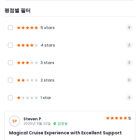
평점별 필터
5 stars
8
4 stars
2
3 stars
0
2 stars
0
1 star
0
5
Steven P.
SP
2025년 9월 22일
검증됨
Magical Cruise Experience with Excellent Support