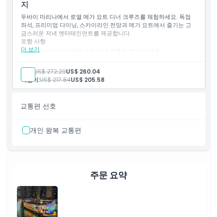
업그레이드된 좌석 편안함으로 향상된 두바이 럭셔리 디너 크루
지
즈 경험
두바이 마리나에서 로열 메가 요트 디너 크루즈를 체험하세요. 독점
좌석, 프리미엄 다이닝, 스카이라인 전망과 메가 요트에서 즐기는 고
급스러운 저녁 엔터테인먼트를 제공합니다.
포함 사항
더 보기
두바이 마리나 메가 요트 디너 크루즈 로열 입장권
메가 요트 내 독점 프리미엄 좌석 구역
오후 7시 30분부터 오후 10시 30분까지 3시간 두바이 마리나
성인:
US$ 272.29
US$ 260.04
럭셔리 크루즈
어린이:
US$ 217.84
US$ 205.58
선택 음료와 함께하는 고급 뷔페 디너
두바이 마리나, JBR, 아인 두바이, 블루워터 아일랜드를 지나가
는 경치 좋은 크루징
교통편 선호
온보드 라이브 엔터테인먼트와 음악 이용 가능
특별한 행사와 럭셔리 여행객을 위한 프리미엄 두바이 요트 다이
닝 경험
개인 왕복 교통편
주문 요약