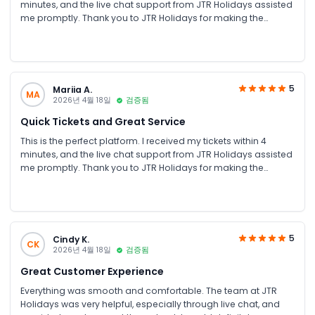
minutes, and the live chat support from JTR Holidays assisted
me promptly. Thank you to JTR Holidays for making the
process easy and offering the best prices
5
Mariia A.
MA
2026년 4월 18일
검증됨
Quick Tickets and Great Service
This is the perfect platform. I received my tickets within 4
minutes, and the live chat support from JTR Holidays assisted
me promptly. Thank you to JTR Holidays for making the
process easy and offering the best prices
5
Cindy K.
CK
2026년 4월 18일
검증됨
Great Customer Experience
Everything was smooth and comfortable. The team at JTR
Holidays was very helpful, especially through live chat, and