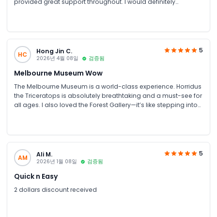
provided great support throughout. I would definitely
recommend booking through JTR Holidays.
5
Hong Jin C.
HC
2026년 4월 08일
검증됨
Melbourne Museum Wow
The Melbourne Museum is a world-class experience. Horridus
the Triceratops is absolutely breathtaking and a must-see for
all ages. I also loved the Forest Gallery—it’s like stepping into
a real rainforest right in the middle of the city. The exhibits are
modern, interactive, and beautifully laid out. Whether you’re a
history buff or just looking for a cool way to spend an
afternoon, this place is 10/10.
5
Ali M.
AM
2026년 1월 08일
검증됨
Quick n Easy
2 dollars discount received