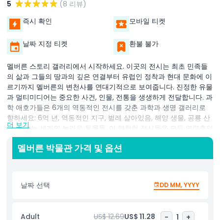
5
(8 리뷰)
즉시 확인
모바일 티켓
날짜 지정 티켓
환불 불가
멜버른 스토리 갤러리에서 시작하세요. 이곳의 전시는 최초 민족들
의 삶과 그들의 땅과의 깊은 연결부터 유럽인 정착과 현대 문화에 이
르기까지 멜버른의 변천사를 연대기적으로 보여줍니다. 진정한 유물
과 멀티미디어는 중요한 사건, 인물, 전통을 생생하게 전달합니다. 과
학 애호가들은 6개의 역동적인 전시를 갖춘 과학과 생명 갤러리로
향하세요: 6억 년, 역동적인 지구, 벌레 살아있음, 해양 생물, 공룡 산
더 보기
책, 변하는 세계의 놀라운 동물들. 이 체험형 전시들은 모든 연령층의
호기심을 자극하여 멜버른 박물관 티켓을 가족 친화적인 선택으로
멜버른 박물관 가격 및 옵션
만듭니다.​ 진정한 하이라이트는 분질라카 원주민 문화 센터로, 분워
룽과 워이워룽 전통 소유자들과 공동 창작된 공간입니다. 이곳은 호
주 원주민 역사를 이해하는 데 필수적인 원주민 이야기, 전통 및 유
산에 깊이 몰입할 수 있도록 감동적인 전시와 문화 공연을 제공합니
날짜 선택
DD MM, YYYY
다.​ 멜버른 박물관 티켓은 인터랙티브 과학 구역과 문화 센터를 포함
한 모든 상설 전시에 완전한 접근을 제공합니다. 멜버른의 필수 명소
를 강조하는 셀프 가이드 옵션으로 자신만의 속도로 탐험하세요.​ 매
Adult
US$ 12.69
US$ 11.28
-
1
+