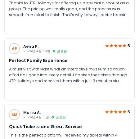
Thanks to JTR Holidays for offering us a special discount as a
group. The pricing was really good, and the process was
smooth from start to finish. That’s why I always prefer booking
through JTR Holidays—they consistently provide great deals
and pleasant surprises.
5
Aena P.
AP
2026년 4월 30일
검증됨
Perfect Family Experience
A must visit with kids! What an interactive museum so much
effort has gone into every detail. I booked the tickets through
JTR Holidays and received them within just 3 minutes via
WhatsApp and email. I’ve been using this website for almost
9 months now highly recommended.
5
Mariia A.
MA
2026년 4월 18일
검증됨
Quick Tickets and Great Service
This is the perfect platform. I received my tickets within 4