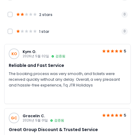
2 stars
0
1 star
0
5
Kym O.
KO
2026년 5월 02일
검증됨
Reliable and Fast Service
The booking process was very smooth, and tickets were
received quickly without any delay. Overall, a very pleasant
and hassle-free experience, Tq JTR Holidays
5
Gracelin C.
GC
2026년 5월 01일
검증됨
Great Group Discount & Trusted Service