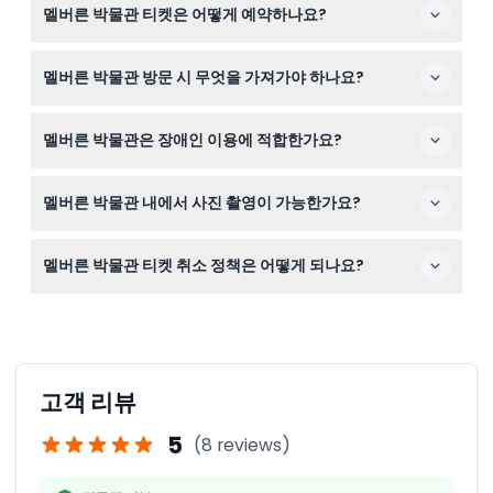
멜버른 박물관 티켓은 어떻게 예약하나요?
드시 입장권을 가진 성인 동반이 필요합니다. 다만, 아주 어
린 어린이나 유아는 모든 전시물이 적합하지 않을 수 있습
이 웹사이트에서 안전하게 온라인으로 티켓을 예약할 수 있
니다.
멜버른 박물관 방문 시 무엇을 가져가야 하나요?
습니다. 티켓은 환불 불가하며 예약한 날짜에만 사용 가능
합니다.
박물관 내 이동을 위해 편안한 신발을 착용해 주세요. 외부
멜버른 박물관은 장애인 이용에 적합한가요?
음식물 및 음료 반입은 금지되어 있으며, 방문 중 소지품은
안전하게 보관해 주시기 바랍니다.
네, 박물관은 휠체어 이용이 완전히 가능하며 P2층에 장애
멜버른 박물관 내에서 사진 촬영이 가능한가요?
인 주차 공간이 마련되어 있습니다. 보조가 필요한 방문객
을 위한 동반자 카드를 인정합니다.
제한 구역을 제외하고 개인 용도의 사진 및 동영상 촬영이
멜버른 박물관 티켓 취소 정책은 어떻게 되나요?
가능합니다. 모두가 쾌적한 관람을 할 수 있도록 박물관 직
원의 지시를 따라 주시기 바랍니다.
멜버른 박물관 티켓은 환불이 불가하며 취소할 수 없으니
방문할 정확한 날짜에 예약해 주시기 바랍니다.
고객 리뷰
5
(8 reviews)