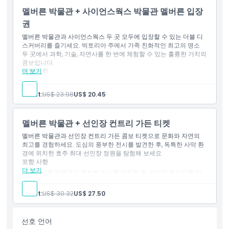
멜버른 박물관 + 사이언스웍스 박물관 멜버른 입장
알아야 할 사항
권
멜버른 박물관과 사이언스웍스 두 곳 모두에 입장할 수 있는 더블 디
위치
스커버리를 즐기세요. 빅토리아 주에서 가족 친화적인 최고의 명소
두 곳에서 과학, 기술, 자연사를 한 번에 체험할 수 있는 훌륭한 가치의
콤보입니다.
가는 방법
더 보기
포함 사항
멜버른 박물관과 사이언스웍스 두 곳의 주요 명소 방문.
과학, 역사, 기술에 관한 흥미로운 전시를 통해 학습.
Adult:
US$ 23.98
US$ 20.45
교환 방법
멜버른 박물관 + 선인장 컨트리 가든 티켓
취소 정책
멜버른 박물관과 선인장 컨트리 가든 콤보 티켓으로 문화와 자연의
최고를 경험하세요. 도심의 풍부한 전시를 발견한 후, 독특한 사막 환
경에 위치한 호주 최대 선인장 정원을 탐험해 보세요.
포함 사항
더 보기
멜버른 박물관의 풍부한 전시를 탐험한 후, 선인장 컨트리를 방
문하세요.
도시 문화와 아름다운 사막 풍경의 독특한 조화.
Adult:
US$ 30.32
US$ 27.50
선호 언어