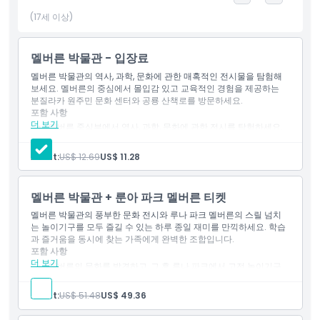
일 운영되며 혼잡 시간대에는 시간 예약 입장을 권장합니다. 모든 연
령층에 적합하지만 일부 전시에는 계단이 포함될 수 있습니다. 근처
(17세 이상)
명소와 함께 하루 종일 멜버른 명소를 발견하세요. 역사, 과학, 문화
를 융합한 풍부한 경험을 위해 멜버른 박물관 입장권을 예약하세요.
멜버른 박물관 - 입장료
멜버른 박물관의 역사, 과학, 문화에 관한 매혹적인 전시물을 탐험해
보세요. 멜버른의 중심에서 몰입감 있고 교육적인 경험을 제공하는
하이라이트
분질라카 원주민 문화 센터와 공룡 산책로를 방문하세요.
포함 사항
더 보기
멜버른 중심부에서 역사, 과학, 문화에 관한 전시를 탐험하세요.
포함 사항
분질라카 원주민 센터와 공룡 산책로 같은 주요 명소를 방문하세
요.
Adult:
US$ 12.69
US$ 11.28
아동 성인 정책
멜버른 박물관 + 룬아 파크 멜버른 티켓
멜버른 박물관의 풍부한 문화 전시와 루나 파크 멜버른의 스릴 넘치
포함되지 않는 사항
는 놀이기구를 모두 즐길 수 있는 하루 종일 재미를 만끽하세요. 학습
과 즐거움을 동시에 찾는 가족에게 완벽한 조합입니다.
포함 사항
적합하지 않은 대상
더 보기
멜버른의 문화를 발견하고, 그 후 루나 파크에서 고전 놀이기구
를 즐기세요.
학습과 가족 친화적 스릴을 결합한 재미 가득한 하루.
Adult:
US$ 51.48
US$ 49.36
운영 시간