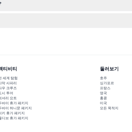
?
에서 오전 7시 30분쯤 출발하며 약 11시간 정도 소요됩니다 (변동 가능
, 아시호 유람선 및 기타 포함된 관광지 입장료가 포함되어 있습니다.
액티비티
둘러보기
전 세계 탐험
호주
사막 사파리
싱가포르
다우 크루즈
프랑스
도시 투어
영국
럭셔리 요트
홍콩
두바이 휴가 패키지
미국
두바이 허니문 패키지
모든 목적지
터키 휴가 패키지
몰디브 휴가 패키지