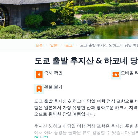
홈
일본
도쿄
도쿄 출발 후지산 & 하코네 당일 여
도쿄 출발 후지산 & 하코네 
즉시 확인
모바일 
환불 불가
도쿄 출발 후지산 & 하코네 당일 여행 점심 포함으로 
행은 일본에서 가장 유명한 산과 평화로운 하코네 지역
오므로 완벽한 당일 여행입니다.
후지산 & 하코네 당일 여행 점심 포함은 후지산 주변 
에서 아래 풍경을 놀라운 뷰로 감상할 수 있습니다. 날
더 보기