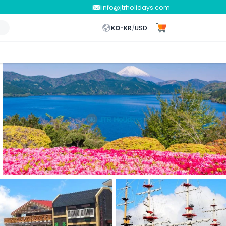
info@jtrholidays.com
KO-KR
/
USD