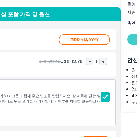
활동
 온천, 고요한 호수가 있는 아름다운 지역입니다. 아시호에서 평
사람
볼 수 있습니다.
점심 포함 가격 및 옵션
총액
본식 점심도 즐기실 수 있습니다. 투어에 포함되어 있어 아름다운
.
DD MM, YYYY
프웨이 탑승도 포함되어 있습니다. 나무 위를 날아다니는 재미있는
산 계곡에서 피어오르는 증기를 볼 수도 있습니다.
안심
니다. 가이드가 방문하는 장소에 대해 설명하고 흥미로운 이야기
US$ 126.40
US$ 113.76
-
1
+
& 하코네 당일 여행 점심 포함은 단 하루 만에 자연, 문화, 음식
최
예
완
2
4.
가하여 그룹과 함께 주요 명소를 탐험하세요. 잘 계획된 관광 일
편을 하나로 묶은 편리한 패키지입니다. 하루를 최대한 활용하고자
구