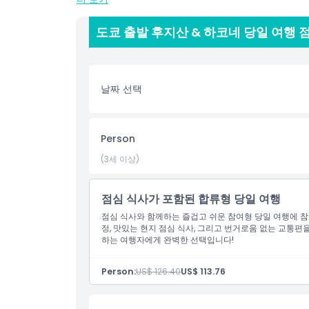
후지산을 본 후에는 하코네로 이동합니다. 하코네는 산,
화로운 보트 여행을 즐기며 멀리 후지산의 멋진 경치를 
도쿄 출발 후지산 & 하코네 당일 여행 
후지산 & 하코네 당일 여행 점심 포함 동안 맛있는 일
경치를 감상하며 현지 음식을 맛볼 수 있는 기회입니다
날짜 선택
후지산 & 하코네 당일 여행 점심 포함에는 하코네 로
케이블카로 지역을 조망할 수 있습니다. 오와쿠다니 화
이 여행은 도쿄에서 제공되는 교통편으로 쉽고 편안합
Person
를 들려줍니다. 일본이 처음이든 다시 방문하든, 후지산 
(3세 이상)
의 매력을 즐기는 훌륭한 방법입니다.
점심 식사가 포함된 합류형 당일 여행
하이라이트
점심 식사와 함께하는 즐겁고 쉬운 참여형 당일 여행에 참
정, 맛있는 현지 점심 식사, 그리고 번거로움 없는 교통
하는 여행자에게 완벽한 선택입니다!
포함 사항
Person:
US$ 126.40
US$ 113.76
아동 성인 정책