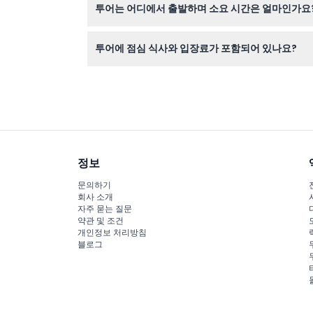
투어는 어디에서 출발하며 소요 시간은 얼마인가요
투어는 일반적으로 도쿄 중심지인 신주쿠 또는 도쿄역
투어에 점심 식사와 입장료가 포함되어 있나요?
네, 투어에는 전통 일본식 점심과 하코네 로프웨이
정보
문의하기
회사 소개
자주 묻는 질문
약관 및 조건
개인정보 처리방침
블로그