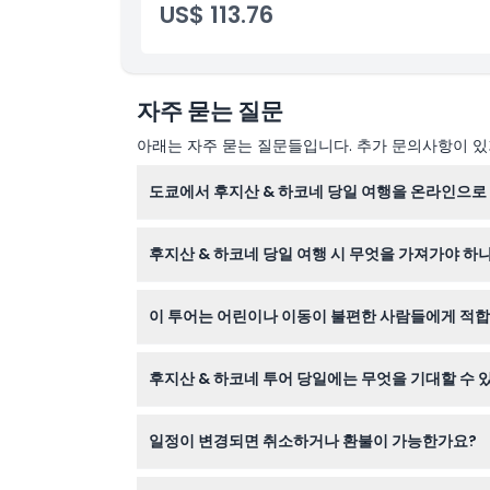
US$ 113.76
포함되지 않는 사항
운영 시간
자주 묻는 질문
아래는 자주 묻는 질문들입니다. 추가 문의사항이 있거
알아야 할 사항
도쿄에서 후지산 & 하코네 당일 여행을 온라인으로
위치
이 웹사이트에서 원하는 날짜를 선택하고 결제 과정
후지산 & 하코네 당일 여행 시 무엇을 가져가야 하
가는 방법
편안한 걷기 신발, 기후에 맞는 옷 (고도가 높아질
이 투어는 어린이나 이동이 불편한 사람들에게 적
교환 방법
3세 이상 어린이는 성인과 동일한 요금으로 참여할
후지산 & 하코네 투어 당일에는 무엇을 기대할 수 
취소 정책
후지산 5합목을 방문하고, 하코네 로프웨이 탑승, 
일정이 변경되면 취소하거나 환불이 가능한가요?
모든 티켓은 환불 및 취소가 불가능하므로 예약 전