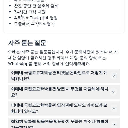
완전 종단 간 암호화 결제
24시간 고객 지원
4.8/5 ⭐ Trustpilot 평점
구글에서 4.7/5 ⭐ 평가
자주 묻는 질문
아래는 자주 묻는 질문들입니다. 추가 문의사항이 있거나 더 자
세한 설명이 필요하신 경우 라이브 채팅, 문의 양식 또는
WhatsApp을 통해 저희 팀에게 연락해주세요.
아테네 국립고고학박물관 티켓을 온라인으로 어떻게 예
약하나요?
이 웹사이트에서 원하는 날짜를 선택하여 쉽게 티켓을 예약
아테네 국립고고학박물관 방문 시 무엇을 지참해야 하나
할 수 있으며, 빠른 입장과 오디오 가이드가 포함되어 있어
요?
박물관을 포괄적으로 방문할 수 있습니다.
6세 미만 어린이나 26세 미만 유럽연합 시민 등 무료 입장
아테네 국립고고학박물관 입장권에 오디오 가이드가 포
자격이 있는 경우 유효한 신분증을 지참하고, 광범위한 전
함되어 있나요?
시를 편안하게 걸을 수 있는 신발을 신으세요.
네, 티켓에는 다국어 오디오 가이드가 포함되어 있어 박물
예약한 날짜에 박물관을 방문하지 못하면 취소나 환불이
관의 방대한 소장품을 자신의 속도에 맞춰 상세한 해설과
가능한가요?