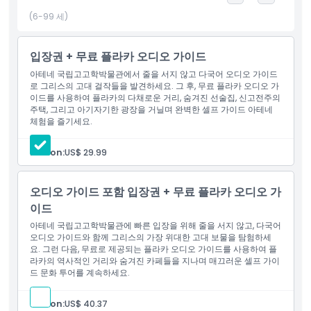
리스 최고의 유산지에서 잊지 못할 여정을 시작하세요.
(6-99 세)
하이라이트
입장권 + 무료 플라카 오디오 가이드
아테네 국립고고학박물관에서 줄을 서지 않고 다국어 오디오 가이드
로 그리스의 고대 걸작들을 발견하세요. 그 후, 무료 플라카 오디오 가
포함 사항
이드를 사용하여 플라카의 다채로운 거리, 숨겨진 선술집, 신고전주의
주택, 그리고 아기자기한 광장을 거닐며 완벽한 셀프 가이드 아테네
체험을 즐기세요.
아동 성인 정책
Person:
US$ 29.99
위치
오디오 가이드 포함 입장권 + 무료 플라카 오디오 가
취소 정책
이드
아테네 국립고고학박물관에 빠른 입장을 위해 줄을 서지 않고, 다국어
오디오 가이드와 함께 그리스의 가장 위대한 고대 보물을 탐험하세
요. 그런 다음, 무료로 제공되는 플라카 오디오 가이드를 사용하여 플
라카의 역사적인 거리와 숨겨진 카페들을 지나며 매끄러운 셀프 가이
드 문화 투어를 계속하세요.
Person:
US$ 40.37