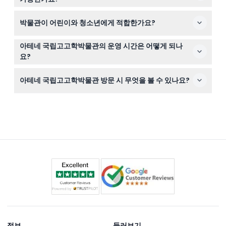
함께 탐험할 수 있습니다.
티켓은 환불 불가하며 취소할 수 없으므로 예약 전에 계획
박물관이 어린이와 청소년에게 적합한가요?
을 확실히 해야 하며, 티켓은 선택한 날짜에 반드시 사용해
야 합니다.
물론입니다! 6세 미만 어린이와 26세 미만 유럽연합 시민
아테네 국립고고학박물관의 운영 시간은 어떻게 되나
은 무료 입장이지만 유효한 신분증과 함께 현장에서 티켓을
요?
수령해야 하므로 가족과 젊은 여행객이 쉽게 탐방할 수 있
11월 16일부터 3월 31일까지 박물관은 수요일부터 월요일 오
습니다.
아테네 국립고고학박물관 방문 시 무엇을 볼 수 있나요?
전 8시 30분부터 오후 3시 30분까지 운영하며, 화요일은
오후 1시부터 오후 8시까지 운영합니다(변경될 수 있으니
선사시대부터 후기 고대에 이르는 11,000개 이상의 유물을
예약 시 확인하세요).
탐험할 수 있으며, 유명한 아가멤논 금가면, 고전 조각상 및
미케네 벽화를 포함한 귀중한 보물들을 만나볼 수 있습니
다.
정보
둘러보기