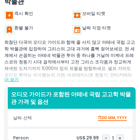
박물관
즉시 확인
모바일 티켓
환불 불가
날짜 지정 티켓
최첨단 다국어 오디오 가이드와 함께 줄 서지 않고 아테네 국립 고고
학 박물관에 입장하여 그리스의 고대 과거에 흠뻑 젖어보세요. 전 세
계에서 손꼽히는 아테네 박물관 투어 중 하나를 거닐며 미케네 프레
스코와 청동기 시대 걸작에서부터 고전 그리스 조각품과 정교하게
채색된 도자기까지 11,000여 점의 유물을 탐험하세요. 셀프 가이드
오디오 투어는 아가멤논의 가면, 아르테미시온 청동기, 안티키테라
더 보기
장치 같은 상징적 하이라이트에 대한 풍부한 역사적 배경을 전문 해
설과 함께 제공하여 각 전시품에 생명을 불어넣습니다. 선사 시대, 기
오디오 가이드가 포함된 아테네 국립 고고학 박물
하학 양식, 고대 양식, 헬레니즘 시대를 주제로 한 넓은 전시실을 오
관 가격 및 옵션
가며 고대 그리스 종교, 신화, 일상 생활의 진화를 발견하세요. 거대
한 조각상과 묘비 부조를 감상한 후, 박물관의 현대적인 아트리움에
서 하늘을 향해 솟은 천창 아래 인스타그램에 올리기 좋은 장소에서
날짜 선택
DD MM, YYYY
잠시 멈추세요. 역사 애호가, 문화 여행객, 가족 활동에 완벽한 이 몰
입형 오디오 가이드 체험은 단 한 점의 고고학적 보물도 놓치지 않도
록 보장합니다. 오늘 아테네 국립 고고학 박물관 티켓을 예약하여 그
Person
US$ 29.99
-
1
+