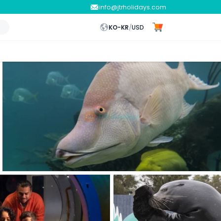
info@jtrholidays.com
KO-KR
/
USD