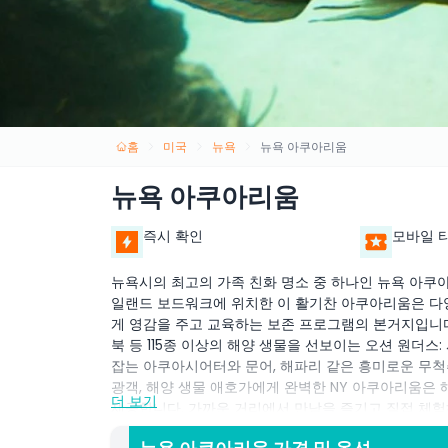
홈
미국
뉴욕
뉴욕 아쿠아리움
뉴욕 아쿠아리움
즉시 확인
모바일 
뉴욕시의 최고의 가족 친화 명소 중 하나인 뉴욕 아쿠
일랜드 보드워크에 위치한 이 활기찬 아쿠아리움은 다양
게 영감을 주고 교육하는 보존 프로그램의 본거지입니다.
북 등 115종 이상의 해양 생물을 선보이는 오션 원더
잡는 아쿠아시어터와 문어, 해파리 같은 흥미로운 무척
광객, 해양 생물 애호가에게 완벽한 NY 아쿠아리움은
더 보기
제공합니다. 가까운 거리에서 만남을 즐기고 직접 체
접근 가능한 뉴욕 아쿠아리움은 브루클린 명소를 탐험