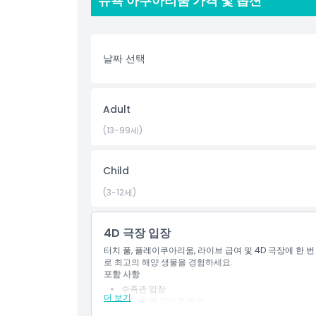
뉴욕 아쿠아리움 가격 및 옵션
야 할 곳입니다. JTR 홀리데이즈와 함께 뉴욕 아쿠아
부에서 수중 모험의 세계로 뛰어들어 보세요.
날짜 선택
하이라이트
포함 사항
Adult
(13-99세)
아동 성인 정책
Child
알아야 할 사항
(3-12세)
위치
4D 극장 입장
터치 풀, 플레이쿠아리움, 라이브 급여 및 4D 극장에 한
로 최고의 해양 생물을 경험하세요.
취소 정책
포함 사항
수족관 입장
더 보기
모든 동물 전시관 접속
동물 먹이 주기 및 인터랙티브 체험 (터치 풀 및 플