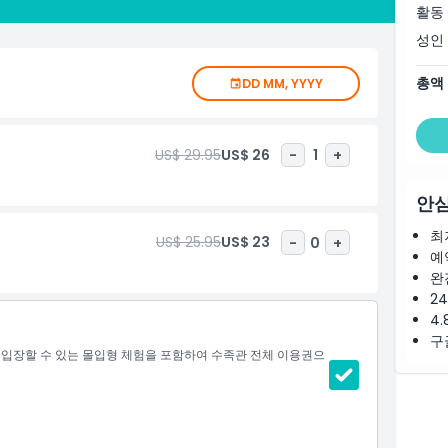
리움 티켓을 예약하고 최저가와 빠른 입장을 누리세요. 뉴욕 중심
활동
성인
총액
DD MM, YYYY
US$ 29.95
US$ 26
-
1
+
안심
최
US$ 25.95
US$ 23
-
0
+
예
완
2
4.
구
 번 입장할 수 있는 몰입형 체험을 포함하여 수족관 전체 이용권으
레이퀘리움 포함)