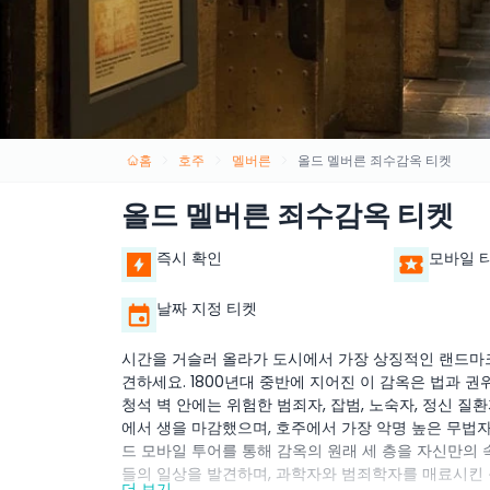
홈
호주
멜버른
올드 멜버른 죄수감옥 티켓
올드 멜버른 죄수감옥 티켓
즉시 확인
모바일 
날짜 지정 티켓
시간을 거슬러 올라가 도시에서 가장 상징적인 랜드마크
견하세요. 1800년대 중반에 지어진 이 감옥은 법과
청석 벽 안에는 위험한 범죄자, 잡범, 노숙자, 정신 질
에서 생을 마감했으며, 호주에서 가장 악명 높은 무법자
드 모바일 투어를 통해 감옥의 원래 세 층을 자신만의 
들의 일상을 발견하며, 과학자와 범죄학자를 매료시킨 
더 보기