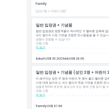
Family
알아야 할 사항
(성인 1명 + 어린이 2명)
위치
일반 입장권 + 기념품
일반 입장권은 방문객들이 역사적인 구 멜버른 감옥에 접근할
교환 방법
네드 켈리의 사망 가면을 포함한 전시품들을 볼 수 있습니다.
념품이 포함될 수 있습니다.
포함 사항
더 보기
취소 정책
기념품 포함(예: NTAV 토트백, 열쇠고리 또는 봉제인
올드 멜버른 감옥 일반 입장(3층 및 전시물 접근 가능)
Adult:
US$ 35.20
Child:
US$ 26.05
일반 입장권 + 기념품 (성인 2명 + 어린이 
이 패키지는 성인 두 명과 어린이 두 명이 올드 멜버른 감
사에 대해 알아보고, 네드 켈리의 죽음 가면을 포함한 전
념품은 NTAV 토트백, 열쇠고리 또는 봉제 인형 등이 될 
포함 사항
더 보기
성인 2명 + 어린이 2명 올드 멜버른 감옥 입장권 (3층
기념품 포함 (예: 토트백, 열쇠고리 또는 봉제 인형).
Family:
US$ 97.86