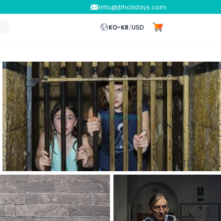
info@jtrholidays.com
KO-KR
/
USD