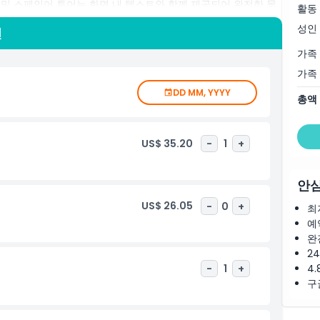
어 및 스페인어 투어는 화면 내 텍스트와 함께 제공되어 완전한 몰
활동
과거, 식민지 호주의 엄격한 사법체계, 그리고 죄수감옥의 무언의
성인
션
 것입니다. 모든 티켓에는 토트백, 열쇠고리 또는 봉제 인형과 같
할 수 있습니다.
가족
가족
DD MM, YYYY
총액
US$ 35.20
-
1
+
안심
US$ 26.05
-
0
+
최
예
완
2
-
1
+
4.
구