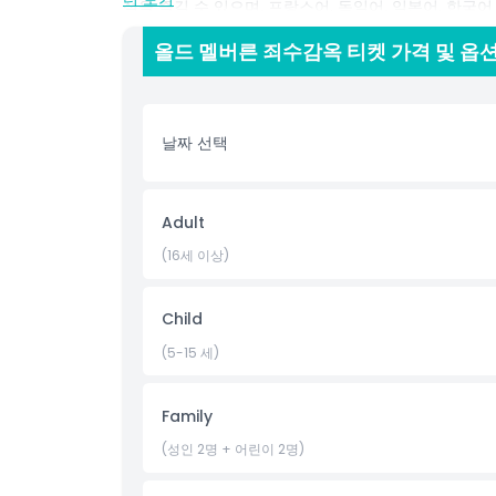
설을 즐길 수 있으며, 프랑스어, 독일어, 일본어, 한국
입 경험을 제공합니다. 이 잊지 못할 여행은 멜버른의 
올드 멜버른 죄수감옥 티켓 가격 및 옵
벽 안에서 살고 죽었던 사람들에 대한 깊은 이해를 남길
은 기념품이 포함되어 있어 특별한 경험의 추억을 간직
날짜 선택
하이라이트
포함 사항
Adult
(16세 이상)
아동 성인 정책
Child
포함되지 않는 사항
(5-15 세)
적합하지 않은 대상
Family
(성인 2명 + 어린이 2명)
운영 시간