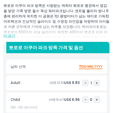
뽀로로 아쿠아 파크 방콕은 사랑받는 캐릭터 뽀로로 펭귄에서 영감
을 받은 가족 방문 필수 옥상 워터파크입니다. 센트럴 플라자 방나 6
층에 편리하게 위치한 이 공원은 1만 평방미터가 넘는 재미로 가득한
어트랙션과 인상적인 슬라이드 및 수영장 라인업을 자랑하며 아이들
과 어른 모두에게 기억에 남는 하루를 보장합니다. 하이라이트로는
뽀로로의 600미터 퍼널 슬라이더, 짜릿한 400미터 뽀로로 리버 라
더 보기
이드, 그리고 도시 전경을 내려다보며 즐길 수 있는 통통의 매직 슬
라이드가 있습니다.
뽀로로 아쿠아 파크 방콕 가격 및 옵션
아이들은 인터랙티브 활동과 미니 슬라이드가 가득한 놀이터 수영장
존의 아동 친화적인 아홉 개의 수영장을 탐험할 수 있고, 부모님은
리조트 스타일 라운지에서 휴식을 취할 수 있습니다. 국제 놀이공원
날짜 선택
DD MM, YYYY
및 어트랙션 협회에서 인증받은 뽀로로 아쿠아 파크는 즐거움과 안
전을 최우선으로 하며, 국제적으로 훈련된 안전요원이 상주합니다.
공원 내에서 다양한 맛있는 간식과 음료를 즐기고, 뽀로로와 친구들
Adult
US$ 12.10
US$ 9.83
-
1
+
을 직접 만날 수 있는 기회를 놓치지 마세요! 하루는 상징적인 만화
캐릭터들의 귀여운 댄스 쇼로 마무리되어 신나는 하루를 완벽하게
마무리합니다.
Child
US$ 8.47
US$ 6.96
-
0
+
(90 -120 센티미터)
하이라이트