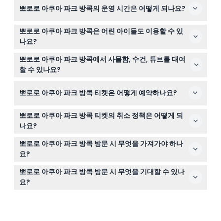
뽀로로 아쿠아 파크 방콕의 운영 시간은 어떻게 되나요?
뽀로로 아쿠아 파크 방콕은 월요일부터 금요일까지 오전 10
뽀로로 아쿠아 파크 방콕은 어린 아이들도 이용할 수 있
시 30분부터 오후 7시까지 운영하며, 주말 및 공휴일에는
나요?
오전 10시부터 오후 7시까지 운영합니다. 수영장은 오후 6
네! 키 89cm 미만 어린이는 무료 입장할 수 있고, 90cm
시에 문을 닫지만, 샤워 및 탈의 시설은 오후 7시까지 이용
뽀로로 아쿠아 파크 방콕에서 사물함, 수건, 튜브를 대여
에서 120cm 사이의 어린이용 티켓도 구입할 수 있습니다.
할 수 있습니다(변동 가능하니 예약 시 꼭 확인하세요).
할 수 있나요?
또한 키 120cm 미만 어린이는 공원의 안전 지침에 따라 보
네, 사물함은 소형 THB 40, 대형 THB 60에 대여할 수 있고,
호자의 감독이 필요합니다.
뽀로로 아쿠아 파크 방콕 티켓은 어떻게 예약하나요?
수건은 THB 60, 튜브는 일반형 THB 60, 더블 튜브는 THB
80에 현장에서 직접 렌트 가능합니다.
이 웹사이트에서 편리하게 뽀로로 아쿠아 파크 방콕 티켓을
뽀로로 아쿠아 파크 방콕 티켓의 취소 정책은 어떻게 되
온라인으로 예약할 수 있으며, 또한 이용 가능 여부 확인과
나요?
방문 계획 수립도 가능합니다.
티켓은 환불 불가하며 어떠한 경우에도 취소가 불가능하므
뽀로로 아쿠아 파크 방콕 방문 시 무엇을 가져가야 하나
로 예약 전에 계획을 확실히 세우시기 바랍니다.
요?
수영복과 원하는 경우 수건, 자외선 차단제, 편안한 물놀이
뽀로로 아쿠아 파크 방콕 방문 시 무엇을 기대할 수 있나
용 신발을 지참하세요. 식사와 음료는 구매할 수 있으니 가
요?
볍게 짐을 꾸리시면 됩니다.
뽀로로의 퍼널, 통통의 매직 슬라이드와 같은 짜릿한 슬라
이드, 파도풀과 물놀이 구역이 펼쳐진 재미있는 옥상 워터
파크 경험과 함께 아름다운 도시 전망을 감상할 수 있습니