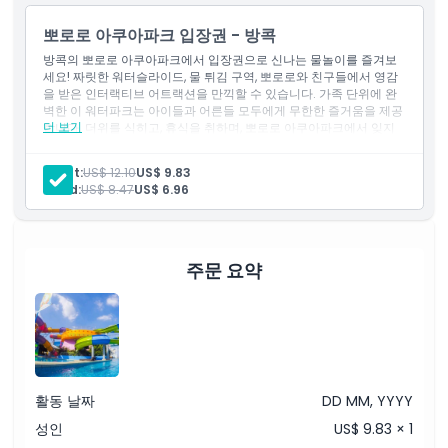
뽀로로 아쿠아파크 입장권 - 방콕
포함 사항
방콕의 뽀로로 아쿠아파크에서 입장권으로 신나는 물놀이를 즐겨보
세요! 짜릿한 워터슬라이드, 물 튀김 구역, 뽀로로와 친구들에서 영감
을 받은 인터랙티브 어트랙션을 만끽할 수 있습니다. 가족 단위에 완
아동 성인 정책
벽한 이 워터파크는 아이들과 어른들 모두에게 무한한 즐거움을 제공
더 보기
합니다. 더위를 식히고, 휴식을 취하며, 뽀로로 아쿠아파크에서 잊지
못할 추억을 만들어보세요!
포함되지 않는 사항
Adult:
US$ 12.10
US$ 9.83
Child:
US$ 8.47
US$ 6.96
운영 시간
주문 요약
위치
취소 정책
활동 날짜
DD MM, YYYY
성인
US$ 9.83 × 1