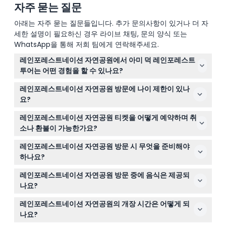
자주 묻는 질문
아래는 자주 묻는 질문들입니다. 추가 문의사항이 있거나 더 자
세한 설명이 필요하신 경우 라이브 채팅, 문의 양식 또는
WhatsApp을 통해 저희 팀에게 연락해주세요.
레인포레스트네이션 자연공원에서 아미 덕 레인포레스트
투어는 어떤 경험을 할 수 있나요?
제2차 세계대전 아미 덕 차량으로 육상과 수상을 모두 여행
레인포레스트네이션 자연공원 방문에 나이 제한이 있나
하는 45분간의 양륜 차량 투어를 즐기실 수 있으며, 아름다
요?
운 열대우림과 그 속의 야생동물을 가까이서 볼 수 있습니
0-3세 어린이는 무료 입장 가능하며, 4-14세 어린이와 15
다(변경될 수 있으니 예약 시 꼭 확인해 주세요).
레인포레스트네이션 자연공원 티켓을 어떻게 예약하며 취
세 이상의 성인 모두에게 적합해 다양한 나이대의 가족 단
소나 환불이 가능한가요?
위 방문객에게 완벽한 장소입니다.
이 웹사이트에서 쉽게 온라인으로 티켓을 예약하실 수 있습
레인포레스트네이션 자연공원 방문 시 무엇을 준비해야
니다. 모든 티켓은 환불 불가 및 취소 불가이므로 날짜와 시
하나요?
간을 신중히 선택하시기 바랍니다.
편안한 워킹화와 열대우림 기후에 적합한 가벼운 옷을 착용
레인포레스트네이션 자연공원 방문 중에 음식은 제공되
하시고, 자외선 차단제, 모자, 물병을 준비하여 하루 종일 쾌
나요?
적하게 지내세요.
네, 공원 내 아웃백 레스토랑에서 점심 및 기타 식사가 제공
레인포레스트네이션 자연공원의 개장 시간은 어떻게 되
되지만, 식사와 음료는 티켓 가격에 포함되어 있지 않습니
나요?
다.