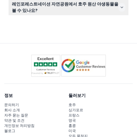
공원은 매일 오전 9시부터 오후 3시까지 운영되며, 모든 체
레인포레스트네이션 자연공원에서 호주 원산 야생동물을
험을 즐기기에 충분한 시간을 제공합니다(변경될 수 있으
볼 수 있나요?
니 예약 시 꼭 확인해 주세요).
물론입니다! 코알라 & 야생동물 공원 내에서 티켓에 포함
된 코알라, 캥거루 및 다양한 새와 자연스럽고 편안하게 교
감할 수 있습니다.
정보
둘러보기
문의하기
호주
회사 소개
싱가포르
자주 묻는 질문
프랑스
약관 및 조건
영국
개인정보 처리방침
홍콩
블로그
미국
모든 목적지