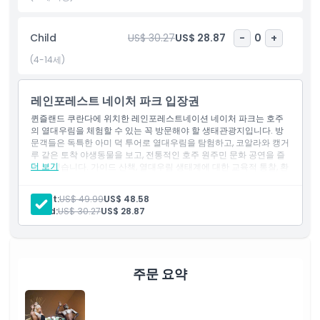
공연을 즐길 수 있으며, 지역 원주민들의 역사와 문화를 배울 수 있
습니다. 이 공원은 수천 년 동안 원주민들이 자연과 조화를 이루며
Child
US$ 30.27
US$ 28.87
-
0
+
살아온 방식을 흥미롭게 보여줍니다. 이로써 레인포레스트레이션 네
이처 파크는 자연과 문화가 함께하는 장소가 됩니다.
(4-14세)
레인포레스트 네이처 파크 입장권
하이라이트
퀸즐랜드 쿠란다에 위치한 레인포레스트네이션 네이처 파크는 호주
의 열대우림을 체험할 수 있는 꼭 방문해야 할 생태관광지입니다. 방
문객들은 독특한 아미 덕 투어로 열대우림을 탐험하고, 코알라와 캥거
포함 사항
루 같은 토착 야생동물을 보고, 전통적인 호주 원주민 문화 공연을 즐
더 보기
길 수 있습니다. 가이드 산책, 열대우림 생태계에 대한 교육적 통찰, 환
경 보존에 중점을 둔 이 공원은 자연과 연결되고 호주의 풍부한 생물
아동 성인 정책
다양성에 대해 배울 수 있는 완벽한 장소입니다.
Adult:
US$ 49.99
US$ 48.58
Child:
US$ 30.27
US$ 28.87
포함되지 않는 사항
운영 시간
주문 요약
알아야 할 사항