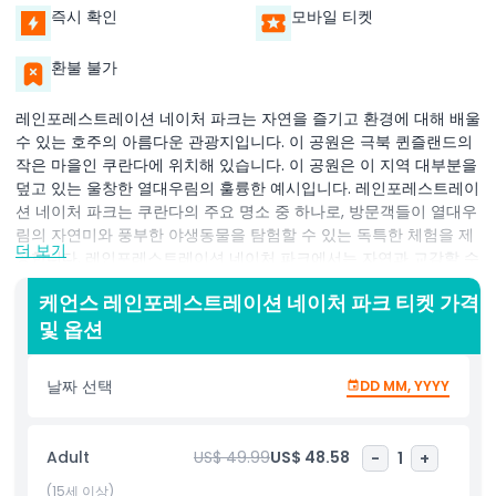
즉시 확인
모바일 티켓
환불 불가
레인포레스트레이션 네이처 파크는 자연을 즐기고 환경에 대해 배울
수 있는 호주의 아름다운 관광지입니다. 이 공원은 극북 퀸즐랜드의
작은 마을인 쿠란다에 위치해 있습니다. 이 공원은 이 지역 대부분을
덮고 있는 울창한 열대우림의 훌륭한 예시입니다. 레인포레스트레이
션 네이처 파크는 쿠란다의 주요 명소 중 하나로, 방문객들이 열대우
림의 자연미와 풍부한 야생동물을 탐험할 수 있는 독특한 체험을 제
더 보기
공합니다. 레인포레스트레이션 네이처 파크에서는 자연과 교감할 수
있는 다양한 재미있는 활동에 참여할 수 있습니다. 하이라이트 중 하
케언스 레인포레스트레이션 네이처 파크 티켓 가격
나는 유명한 아미 덕 투어입니다. 이 특별 차량은 육지와 수상을 모
및 옵션
두 지나며 자연 환경을 가까이서 볼 수 있게 해줍니다. 이 투어를 통
해 방문객들은 열대 식물, 나무, 그리고 열대우림의 서식 동물을 볼
수 있습니다. 아미 덕 투어 외에도 레인포레스트레이션 네이처 파크
날짜 선택
DD MM, YYYY
에서는 호주의 고유 동물을 볼 수 있는 기회가 제공됩니다. 코알라,
캥거루 및 다양한 조류를 포함한 많은 동물이 공원에 서식하고 있습
니다. 이곳은 호주의 독특한 야생동물을 안전하고 상호작용적인 환
Adult
US$ 49.99
US$ 48.58
-
1
+
경에서 배울 수 있는 훌륭한 장소입니다. 레인포레스트레이션 네이
처 파크는 문화적 체험으로도 유명합니다. 방문객들은 전통 원주민
(15세 이상)