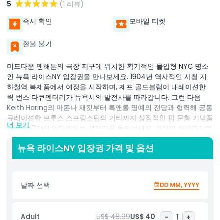
5
(1 리뷰)
즉시 확인
모바일 티켓
환불 불가
미드타운 맨해튼의 극장 지구에 위치한 획기적인 몰입형 NYC 명소
인 뉴욕 라이스NY 입장권을 만나보세요. 1904년 역사적인 시청 지
하철역 복제품에서 여정을 시작하며, 제프 골드블럼이 내레이션한
릭 번스 다큐멘터리가 뉴욕시의 발전사를 따라갑니다. 그런 다음
Keith Haring의 마돈나 재킷부터 록앤롤 명예의 전당과 협력해 공동
큐레이션한 브루스 스프링스틴의 기타까지 상징적인 팝 문화 기념품
더 보기
을 담은 7개의 인터랙티브 갤러리를 돌아보세요. 경험의 하이라이트
는 짜릿한 4D 비행 라이드로, 30피트 공중에 떠올라 매너해튼 스카
뉴욕 라이스NY 입장권 가격 및 옵션
이라인 위를 가상으로 날며 다섯 개 구역, 사계절, 7월 4일 불꽃놀이
와 타임스 스퀘어 볼 드롭과 같은 대표 이벤트를 체험합니다. 라이스
NY 티켓으로 줄 서지 않고 빠르게 입장하며 가족, 관광객, 현지인 모
두에게 이상적인 이 꼭 봐야 할 NYC 박물관 경험에 접속하세요. 약
날짜 선택
DD MM, YYYY
60~90분 동안 명소를 탐험하며 뉴욕에서 할 최고의 일 중 하나입니
다.
Adult
US$ 48.99
US$ 40
-
1
+