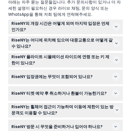
아래는 자주 묻는 질문들입니다. 추가 문의사항이 있거나 더 자
세한 설명이 필요하신 경우 라이브 채팅, 문의 양식 또는
WhatsApp을 통해 저희 팀에게 연락해주세요.
RiseNY의 개장 시간은 어떻게 되며 마지막 입장은 언제
인가요?
RiseNY는 일요일부터 목요일까지 오전 10시부터 오후 6시
RiseNY는 어디에 위치해 있으며 대중교통으로 어떻게 갈
까지, 금요일과 토요일은 오전 10시부터 오후 8시까지 운영
수 있나요?
되며, 마지막 입장은 폐장 1시간 전까지입니다(변경될 수 있
RiseNY는 뉴욕시 타임스스퀘어 6번가와 7번가 사이 웨스
으니 예약 시 확인 바랍니다).
RiseNY 플라이트 시뮬레이션 라이드에 연령 또는 키 제
트 45번가 160번지에 위치해 있으며, 타임스스퀘어 - 42번
한이 있나요?
가 지하철역과 42번가 - 포트 오써리티 버스 터미널 지하
0세에서 12세 어린이는 유료 성인 동반 시 입장이 가능하며,
철역에서 쉽게 접근할 수 있습니다.
RiseNY 입장권에는 무엇이 포함되어 있나요?
라이드 이용자는 최소 키 101.6cm 이상이어야 합니다.
입장권으로 모든 갤러리, 전시물 및 소어링 프라이트 시뮬
RiseNY 티켓 예약 후 취소하거나 환불이 가능한가요?
레이션 라이드에 입장할 수 있으며, 방문 중 무료 WiFi도 제
공됩니다.
RiseNY 티켓은 환불 불가이며 취소도 불가능하니 예약한
RiseNY는 휠체어 접근이 가능하며 이동에 제한이 있는 방
날짜와 시간에 티켓을 꼭 사용해 주세요.
문객도 이용할 수 있나요?
네, RiseNY는 완전한 휠체어 접근이 가능하여 이동이 불편
RiseNY 방문 시 무엇을 준비하거나 입어야 하나요?
한 방문객도 전시물과 라이드를 편안하게 즐길 수 있습니