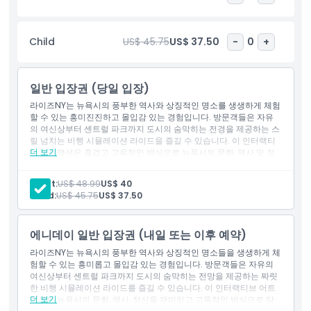
하이라이트
Child
US$ 45.75
US$ 37.50
-
0
+
포함 사항
일반 입장권 (당일 입장)
아동 성인 정책
라이즈NY는 뉴욕시의 풍부한 역사와 상징적인 명소를 생생하게 체험
할 수 있는 흥미진진하고 몰입감 있는 경험입니다. 방문객들은 자유
의 여신상부터 센트럴 파크까지 도시의 숨막히는 전경을 제공하는 스
포함되지 않는 사항
릴 넘치는 비행 시뮬레이션 라이드을 즐길 수 있습니다. 이 인터랙티
더 보기
브 어트랙션은 즐겁고 교육적인 방식으로 뉴욕시의 문화, 역사 및 정
신을 탐험하고자 하는 모든 이에게 완벽합니다.
운영 시간
Adult:
US$ 48.99
US$ 40
Child:
US$ 45.75
US$ 37.50
알아야 할 사항
에니데이 일반 입장권 (내일 또는 이후 예약)
라이즈NY는 뉴욕시의 풍부한 역사와 상징적인 명소들을 생생하게 체
위치
험할 수 있는 흥미롭고 몰입감 있는 경험입니다. 방문객들은 자유의
여신상부터 센트럴 파크까지 도시의 숨막히는 전망을 제공하는 짜릿
한 비행 시뮬레이션 라이드를 즐길 수 있습니다. 이 인터랙티브 어트
가는 방법
더 보기
랙션은 뉴욕시의 문화, 역사, 정신을 재미있고 교육적인 방식으로 탐