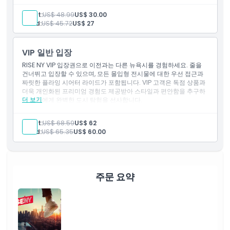
험하고자 하는 모든 사람에게 완벽합니다. 내일 또는 미래 날짜에 유
효합니다.
Adult:
US$ 48.99
US$ 30.00
교환 방법
Child:
US$ 45.72
US$ 27
취소 정책
VIP 일반 입장
RISE NY VIP 입장권으로 이전과는 다른 뉴욕시를 경험하세요. 줄을
건너뛰고 입장할 수 있으며, 모든 몰입형 전시물에 대한 우선 접근과
짜릿한 플라잉 시어터 라이드가 포함됩니다. VIP 고객은 독점 상품과
더욱 개인화된 프리미엄 경험도 제공받아 스타일과 편안함을 추구하
더 보기
는 분들에게 완벽한 도시 탐험을 선사합니다.
Adult:
US$ 68.59
US$ 62
Child:
US$ 65.35
US$ 60.00
주문 요약