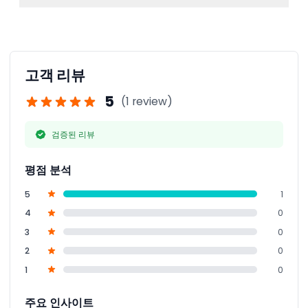
다.
실내 활동에 적합한 편안한 옷을 입고 티켓 확인증을 지참
해 입장하세요; 이어폰은 제공되지 않으며 원할 경우 지참
가능합니다.
고객 리뷰
5
(1 review)
검증된 리뷰
평점 분석
5
1
4
0
3
0
2
0
1
0
주요 인사이트