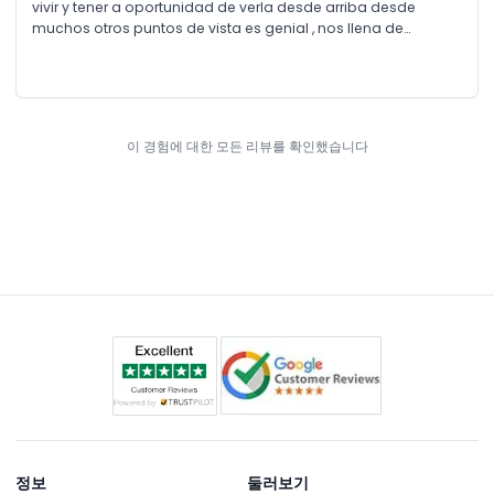
vivir y tener a oportunidad de verla desde arriba desde
muchos otros puntos de vista es genial , nos llena de
emoción , capta la atención de niños y adultos , los efectos
son increíbles , no solo paseamos por los distintos lugares
sino también por sus estaciones , excelente plan familiar , lo
repetiremos
이 경험에 대한 모든 리뷰를 확인했습니다
정보
둘러보기