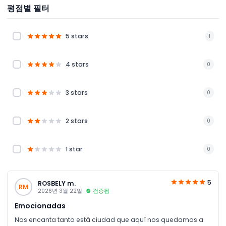
평점별 필터
5 stars
1
4 stars
0
3 stars
0
2 stars
0
1 star
0
5
ROSBELY m.
RM
2026년 3월 22일
검증됨
Emocionadas
Nos encanta tanto está ciudad que aquí nos quedamos a