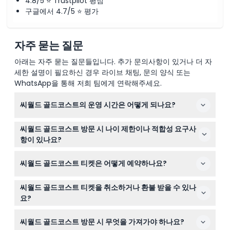
4.8/5 ⭐ Trustpilot 평점
구글에서 4.7/5 ⭐ 평가
자주 묻는 질문
아래는 자주 묻는 질문들입니다. 추가 문의사항이 있거나 더 자
세한 설명이 필요하신 경우 라이브 채팅, 문의 양식 또는
WhatsApp을 통해 저희 팀에게 연락해주세요.
씨월드 골드코스트의 운영 시간은 어떻게 되나요?
씨월드 골드코스트는 매일 오전 10시부터 오후 5시까지 운
씨월드 골드코스트 방문 시 나이 제한이나 적합성 요구사
영되며, ANZAC 데이(4월 25일)와 크리스마스(12월 25일)
항이 있나요?
에는 휴무입니다(변경될 수 있으니 예약 시 확인 바랍니
3세 미만 어린이는 무료 입장 가능하지만, 14세 미만 모든
다).
씨월드 골드코스트 티켓은 어떻게 예약하나요?
어린이는 반드시 성인과 동반해야 합니다. 임산부, 최근 수
술을 받은 분이나 심장 질환자, 아주 어린 유아는 공원이 적
이 웹사이트에서 원하는 날짜와 티켓 종류를 선택하여 씨월
합하지 않습니다.
씨월드 골드코스트 티켓을 취소하거나 환불 받을 수 있나
드 골드코스트 티켓을 쉽고 빠르게 온라인으로 예약할 수
요?
있습니다.
씨월드 골드코스트 티켓은 환불 불가하고 취소도 되지 않으
씨월드 골드코스트 방문 시 무엇을 가져가야 하나요?
니 예약 전에 계획을 확실히 세우시기 바랍니다. 티켓은 유