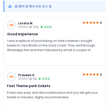
총 23개 중 10개 리뷰 표시 중
5
Loreta M.
LM
2026년 1월 20일
검증됨
Good experience
I was sceptical of purchasing on here however I bought
tickets to Sea World on the Gold Coast. They sent through
WhatsApp first and then followed by email a couple of
minutes later. Scanned the tickets upon entry with no issues at
all. Will definitely check on here again for the next time I need
to book something
5
Praveen K.
PK
2026년 1월 11일
검증됨
Fast Theme park tickets
It was very easy and discounted price and you will get your
tickets in minutes. Highly recommended..