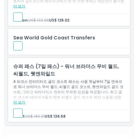
효하며 골드코스트 테마파크에서 한 번 스캔 후에는 재입장이 불가합
더 보기
니다.
포함 사항
위치
3일 어트랙션 패스
Person:
US$ 133.06
US$ 126.02
입장권: 워너 브라더스 무비 월드
입장권: 씨 월드
가는 방법
입장권: 웻앤와일드
Sea World Gold Coast Transfers
이용 약관
슈퍼 패스 (7일 패스) - 워너 브라더스 무비 월드,
취소 정책
씨월드, 웻앤와일드
4 파크스 언리미티드 골드 코스트 패스는 사용 첫날부터 7일 연속으
로 워너 브라더스 무비 월드, 씨월드 골드 코스트, 웻앤와일드 골드 코
스트, 그리고 파라다이스 컨트리 무제한 입장을 제공합니다. 최고 골
드 코스트 테마파크들과 함께 씨월드 골드 코스트 해양 스릴을 경험
더 보기
해 보세요.
포함 사항
워너 브라더스 무비 월드 무제한 입장
Adult:
US$ 140.10
US$ 136.58
씨월드 골드 코스트 무제한 입장​
웻앤와일드 골드 코스트 무제한 입장
파라다이스 컨트리 무제한 입장
첫 사용일부터 7일 연속 유효