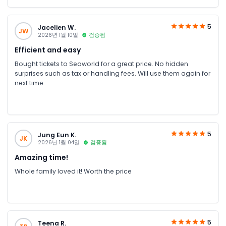
5
Jacelien W.
JW
2026년 1월 10일
검증됨
Efficient and easy
Bought tickets to Seaworld for a great price. No hidden
surprises such as tax or handling fees. Will use them again for
next time.
5
Jung Eun K.
JK
2026년 1월 04일
검증됨
Amazing time!
Whole family loved it! Worth the price
5
Teena R.