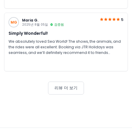
5
Maria G.
MG
2025년 8월 05일
검증됨
Simply Wonderful!
We absolutely loved Sea World! The shows, the animals, and
the rides were all excellent. Booking via JTR Holidays was
seamless, and we’ll definitely recommend it to friends
traveling to Australia.
리뷰 더 보기