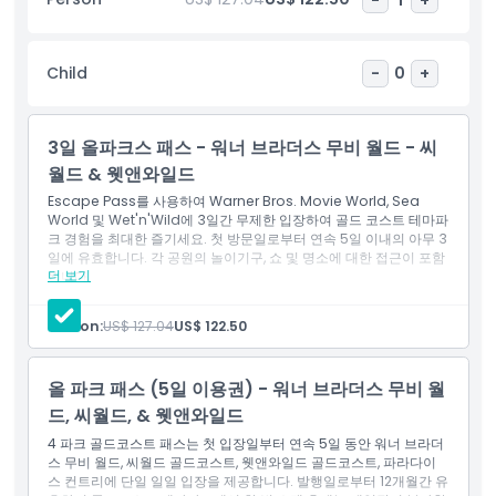
테인먼트, 교육, 그리고 바다 보호가 결합된 독특한 방문으로 오래 기
억에 남는 추억을 만듭니다.
Child
-
0
+
하이라이트
3일 올파크스 패스 - 워너 브라더스 무비 월드 - 씨
포함 사항
월드 & 웻앤와일드
Escape Pass를 사용하여 Warner Bros. Movie World, Sea
World 및 Wet'n'Wild에 3일간 무제한 입장하여 골드 코스트 테마파
아동 성인 정책
크 경험을 최대한 즐기세요. 첫 방문일로부터 연속 5일 이내의 아무 3
일에 유효합니다. 각 공원의 놀이기구, 쇼 및 명소에 대한 접근이 포함
더 보기
됩니다.
포함되지 않는 사항
포함 사항
3일 어트랙션 패스
Person:
US$ 127.04
US$ 122.50
입장권: 워너 브라더스 무비 월드
입장권: 씨 월드
적합하지 않은 대상
입장권: 웻앤와일드
올 파크 패스 (5일 이용권) - 워너 브라더스 무비 월
드, 씨월드, & 웻앤와일드
운영 시간
4 파크 골드코스트 패스는 첫 입장일부터 연속 5일 동안 워너 브라더
스 무비 월드, 씨월드 골드코스트, 웻앤와일드 골드코스트, 파라다이
스 컨트리에 단일 일일 입장을 제공합니다. 발행일로부터 12개월간 유
알아야 할 사항