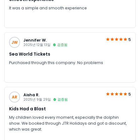
It was a simple and smooth experience
5
Jennifer W.
JW
2025년 12월 13일
검증됨
Sea World Tickets
Purchased through this company. No problems
5
Aisha R.
AR
2025년 9월 29일
검증됨
Kids Had a Blast
My children loved every moment, especially the dolphin
show. We booked through JTR Holidays and got a discount,
which was great.