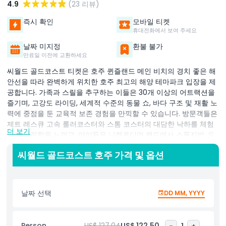
4.9
(23 리뷰)
즉시 확인
모바일 티켓
휴대전화에서 보여 주세요
날짜 미지정
환불 불가
만료일 이전에 교환하세요
씨월드 골드코스트 티켓은 호주 퀸즐랜드 메인 비치의 경치 좋은 해
안선을 따라 완벽하게 위치한 호주 최고의 해양 테마파크 입장을 제
공합니다. 가족과 스릴을 추구하는 이들은 30개 이상의 어트랙션을
즐기며, 고강도 라이딩, 세계적 수준의 동물 쇼, 바다 구조 및 재활 노
력에 중점을 둔 교육적 보존 경험을 만끽할 수 있습니다. 방문객들은
제트 레스큐 고속 롤러코스터와 스톰 코스터의 대담한 낙하를 체험
더 보기
하며 짜릿함을 느끼고, 아이들은 니켈로디언 랜드에서 스폰지밥, 도
라 탐험가 그리고 인터랙티브 캐릭터 어트랙션에 뛰어듭니다. 씨월
씨월드 골드코스트 호주 가격 및 옵션
드 골드코스트는 돌고래, 바다사자, 펭귄, 바다거북, 장엄한 북극곰과
함께하는 일일 쇼를 통해 잊을 수 없는 해양 체험을 제공하며, 몰입
형 수족관과 공원 보존 사명을 보여주는 비하인드 스테이지 투어도
진행합니다. 이 최고의 골드코스트 테마파크는 모든 연령층을 위한
날짜 선택
DD MM, YYYY
무언가를 제공합니다: 아드레날린 애호가는 극한 라이드를 만끽하
고, 자연 애호가는 체험형 전시를 탐험하며, 가족은 해양 야생동물 보
호에 초점을 맞춘 교육적 쇼를 즐깁니다. 씨월드 골드코스트는 엔터
Person
US$ 127.04
US$ 122.50
-
1
+