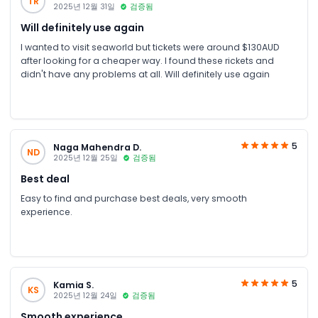
TR
2025년 12월 31일
검증됨
Will definitely use again
I wanted to visit seaworld but tickets were around $130AUD
after looking for a cheaper way. I found these rickets and
didn't have any problems at all. Will definitely use again
5
Naga Mahendra D.
ND
2025년 12월 25일
검증됨
Best deal
Easy to find and purchase best deals, very smooth
experience.
5
Kamia S.
KS
2025년 12월 24일
검증됨
Smooth experience