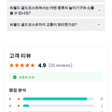
효 기간 내에 사용해야 합니다.
선크림, 편한 신발, 예약 확인서를 꼭 지참하세요. 3세 미만
씨월드 골드코스트에서는 어떤 종류의 놀이기구와 쇼를
어린이가 있다면 무료 입장을 위해 여권이나 신분증을 함께
볼 수 있나요?
가져가야 합니다.
제트 레스큐, 스톰 코스터 같은 스릴 만점 놀이기구를 즐기
씨월드 골드코스트까지 교통이 편리한가요?
고, 니켈로디언 랜드를 탐험하며, 돌고래, 바다사자, 펭귄,
북극곰이 등장하는 해양 동물 쇼를 관람할 수 있습니다.
네! 씨월드는 퍼퍼스 파라다이스에서 공원 입구까지 직접
연결되는 705번 버스로 편리하게 접근할 수 있습니다.
고객 리뷰
4.9
(23 reviews)
검증된 리뷰
평점 분석
5
21
4
2