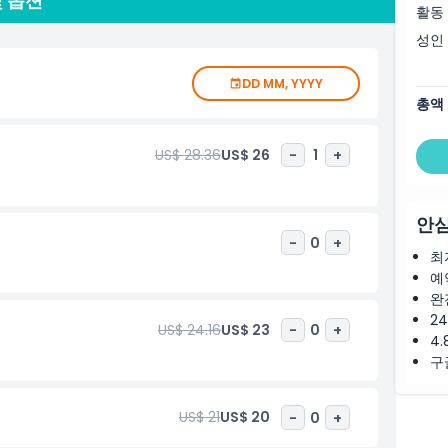
및 옵션
활동
성인
DD MM, YYYY
총액
US$ 28.36
US$ 26
-
1
+
안심
-
0
+
최
예
완
2
US$ 24.16
US$ 23
-
0
+
4.
구
US$ 21
US$ 20
-
0
+