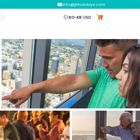
info@jtrholidays.com
KO-KR
/
USD