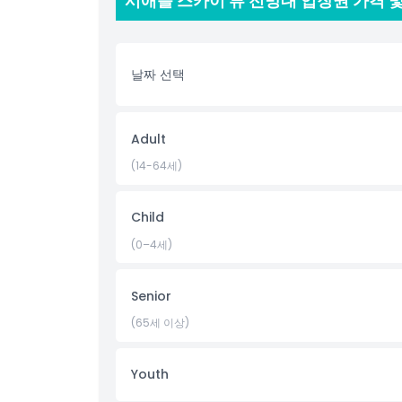
시애틀 스카이 뷰 전망대 입장권 가격 
하이라이트
날짜 선택
아동 성인 정책
Adult
포함되지 않는 사항
(14-64세)
운영 시간
Child
(0–4세)
알아야 할 사항
Senior
위치
(65세 이상)
교환 방법
Youth
취소 정책