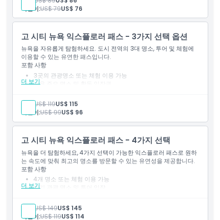
성인:
US$ 89
US$ 86
선정된 명소에서 할인 및 특별 혜택
어린이:
US$ 79
US$ 76
첫 사용일부터 30일간 유효
복장 규정
고 시티 뉴욕 익스플로러 패스 - 3가지 선택 옵션
뉴욕을 자유롭게 탐험하세요. 도시 전역의 3대 명소, 투어 및 체험에
취소 정책
이용할 수 있는 유연한 패스입니다.
포함 사항
3곳의 관광명소 또는 체험 이용 가능
더 보기
뉴욕 주요 명소 및 활동 입장권
디지털 가이드북 포함
참여 장소에서 할인 혜택
성인:
US$ 119
US$ 115
첫 번째 명소 방문 후 30일 간 유효
어린이:
US$ 99
US$ 96
고 시티 뉴욕 익스플로러 패스 - 4가지 선택
뉴욕을 더 탐험하세요, 4가지 선택이 가능한 익스플로러 패스로 원하
는 속도에 맞춰 최고의 명소를 방문할 수 있는 유연성을 제공합니다.
포함 사항
4개 명소 또는 체험 이용 가능
더 보기
인기 관광 명소 및 투어 입장
디지털 관광 가이드 포함
독점 할인 및 혜택 제공
성인:
US$ 149
US$ 145
첫 사용일로부터 연속 30일간 유효
어린이:
US$ 119
US$ 114