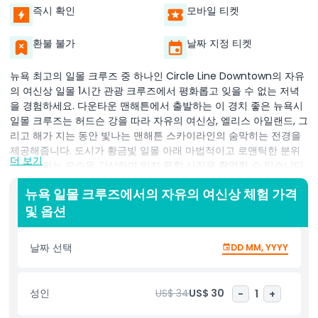
즉시 확인
모바일 티켓
환불 불가
날짜 지정 티켓
뉴욕 최고의 일몰 크루즈 중 하나인 Circle Line Downtown의 자유
의 여신상 일몰 1시간 관광 크루즈에서 평화롭고 잊을 수 없는 저녁
을 경험하세요. 다운타운 맨해튼에서 출발하는 이 경치 좋은 뉴욕시
일몰 크루즈는 허드슨 강을 따라 자유의 여신상, 엘리스 아일랜드, 그
리고 해가 지는 동안 빛나는 맨해튼 스카이라인의 숨막히는 전경을
제공해줍니다. 도시가 황금빛 일몰 아래 마법적이고 로맨틱한 분위
더 보기
기로 변하는 모습을 감상하며 잊지 못할 사진을 촬영할 수 있습니다.
1시간 크루즈 동안 일몰과 함께 자유의 여신상 근처를 항해하며 상징
뉴욕 일몰 크루즈에서의 자유의 여신상 체험 가격
적이고 감탄을 자아내는 완벽한 순간을 경험하세요. 브루클린 브리
및 옵션
지, 원 월드 트레이드 센터, 엠파이어 스테이트 빌딩 등 도시의 랜드
마크도 황혼 하늘 아래 반짝이는 도시 불빛과 함께 감상할 수 있습니
다. 쾌적한 실내 및 야외 좌석을 갖춘 크루즈는 모든 날씨에 편안한
날짜 선택
DD MM, YYYY
경험을 제공합니다. 뉴욕시 최고의 관광 명소를 찾는 방문객이나 평
화로운 탈출구를 원하는 현지인 모두에게 Circle Line 일몰 관광 크
루즈는 반드시 해야 할 저녁 활동입니다. 지금 예약하고 일몰 무렵
성인
US$ 34
US$ 30
-
1
+
물 위에서 이전과는 다른 NYC의 스카이라인을 즐기세요.