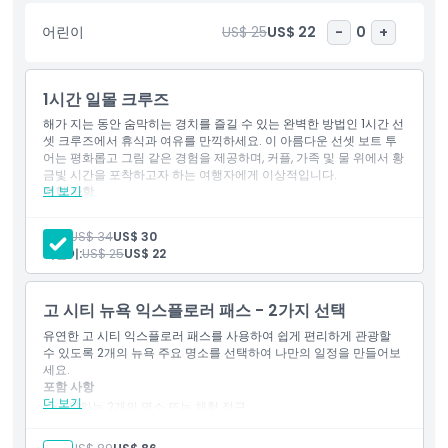
어린이
US$ 25
US$ 22
-
0
+
하이라이트
포함 사항
1시간 일몰 크루즈
해가 지는 동안 숨막히는 경치를 즐길 수 있는 완벽한 방법인 1시간 선
셋 크루즈에서 휴식과 여유를 만끽하세요. 이 아름다운 선셋 보트 투
아동 성인 정책
어는 평화롭고 그림 같은 경험을 제공하며, 커플, 가족 및 물 위에서 황
금빛 시간을 포착하고자 하는 여행자에게 이상적입니다.
더 보기
포함 사항
포함되지 않는 사항
영어 가능 직원
1시간 크루즈
성인:
US$ 34
US$ 30
야외 데크 공간
어린이:
US$ 25
US$ 22
자유의 여신상 사진 촬영 기회
알아야 할 사항
관람을 위한 초대형 창문 탑재
고 시티 뉴욕 익스플로러 패스 - 2가지 선택
위치
유연한 고 시티 익스플로러 패스를 사용하여 쉽게 편리하게 관광할
수 있도록 2개의 뉴욕 주요 명소를 선택하여 나만의 일정을 만들어보
세요.
가는 방법
포함 사항
더 보기
원하는 2개의 명소 또는 체험 접근
뉴욕의 인기 랜드마크 및 활동 입장
교환 방법
명소 정보가 포함된 디지털 가이드북